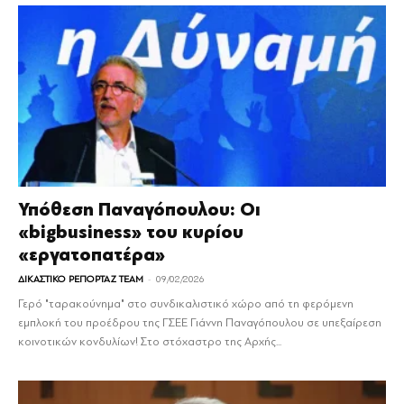
Υπόθεση Παναγόπουλου: Οι
«bigbusiness» του κυρίου
«εργατοπατέρα»
-
ΔΙΚΑΣΤΙΚΟ ΡΕΠΟΡΤΑΖ TEAM
09/02/2026
Γερό "ταρακούνημα" στο συνδικαλιστικό χώρο από τη φερόμενη
εμπλοκή του προέδρου της ΓΣΕΕ Γιάννη Παναγόπουλου σε υπεξαίρεση
κοινοτικών κονδυλίων! Στο στόχαστρο της Αρχής...