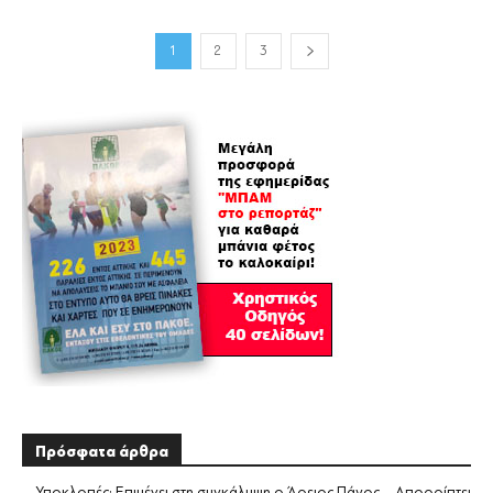
1
2
3
Πρόσφατα άρθρα
Υποκλοπές: Επιμένει στη συγκάλυψη ο Άρειος Πάγος – Απορρίπτει