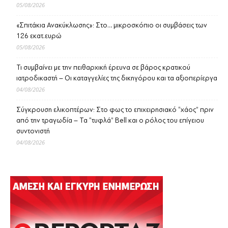
05/08/2026
«Σπιτάκια Ανακύκλωσης»: Στο… μικροσκόπιο οι συμβάσεις των
126 εκατ.ευρώ
05/08/2026
Τι συμβαίνει με την πειθαρχική έρευνα σε βάρος κρατικού
ιατροδικαστή – Οι καταγγελίες της δικηγόρου και τα αξιοπερίεργα
04/08/2026
Σύγκρουση ελικοπτέρων: Στο φως το επιχειρησιακό “χάος” πριν
από την τραγωδία – Τα “τυφλά” Bell και ο ρόλος του επίγειου
συντονιστή
04/08/2026