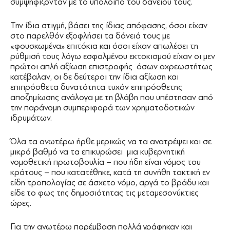
συμψηφίζονταν με το υπόλοιπο του δανείου τους.
Την ίδια στιγμή, βάσει της ίδιας απόφασης, όσοι είχαν
στο παρελθόν εξοφλήσει τα δάνειά τους με
«φουσκωμένα» επιτόκια και όσοι είχαν απωλέσει τη
ρύθμισή τους λόγω εσφαλμένου εκτοκισμού είχαν οι μεν
πρώτοι απλή αξίωση επιστροφής όσων αχρεωστήτως
κατέβαλαν, οι δε δεύτεροι την ίδια αξίωση και
επιπρόσθετα δυνατότητα τυχόν επιπρόσθετης
αποζημίωσης ανάλογα με τη βλάβη που υπέστησαν από
την παράνομη συμπεριφορά των χρηματοδοτικών
ιδρυμάτων.
Όλα τα ανωτέρω ήρθε μερικώς να τα ανατρέψει και σε
μικρό βαθμό να τα επικυρώσει μια κυβερνητική
νομοθετική πρωτοβουλία – που ήδη είναι νόμος του
κράτους – που κατατέθηκε, κατά τη συνήθη τακτική εν
είδη τροπολογίας σε άσχετο νόμο, αργά το βράδυ και
είδε το φως της δημοσιότητας τις μεταμεσονύκτιες
ώρες.
Για την ανωτέρω παρέμβαση πολλά γράφηκαν και