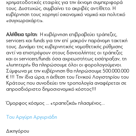
χρηματοδοτικές εταιρίες για την έκνομη συμπεριφορά
τους. Δυστυχώς, συμβαίνει το ακριβές αντίθετο. Η
κυβέρνηση τους χορηγεί οικονομικό νομικό και πολιτικό
«συγχωροχάρτι».
Αλήθεια τρίτη:
Η κυβέρνηση επιβραβεύει τράπεζες,
servicers και funds για την επί μακρόν παράνομη τακτική
τους. Δυνάμει της κυβερνητικής νομοθετικής ρύθμισης
αντί να επιστρέψουν στους δανειολήπτες οι τράπεζες
και οι servicers/funds όσα αχρεωστήτως εισέπραξαν, τη
«λυπητερή» θα πληρώσουμε όλοι οι φορολογούμενοι.
Σύμφωνα με την κυβέρνηση θα πληρώσουμε 500.000.000
€ !!! Την ίδια ώρα, η έκθεση του Γενικού Λογιστηρίου του
Κράτους που συνοδεύει την τροπολογία αναφέρεται σε
απροσδιόριστο δημοσιονομικό κόστος!!!
Όμορφος κόσμος … «τραπεζικά» πλασμένος…
Του Αργύρη Αργυριάδη
Δικηγόρου