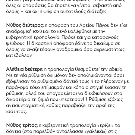
όλες οι αποφάσεις θα έπρεπε να γίνεται σεβαστή από
όλους – και όχι η ψήφιση αυτοτελούς διάταξης.
Μύθος δεύτερος:
η απόφαση του Αρείου Πάγου δεν είχε
αναδρομική ισχύ και το κενό καλύφθηκε με την
κυβερνητική τροπολογία. Πρόκειται για καταφανούς
ψεύδους. Η δικαστική απόφαση έδινε το δικαίωμα σε
όλους να αναζητήσουν αναδρομικά όσα αχρεωστήτως
κατέβαλλαν.
Αλήθεια δεύτερη:
η τροπολογία θεσμοθετεί την αδικία.
Με τη νέα ρύθμιση όχι μόνον δεν αποζημιώνονται όσοι
εξόφλησαν το ρυθμισμένο δάνειό τους ή το πλήρωναν με
παράνομο τόκο επί μακρόν και κάποια στιγμή έχασαν τη
ρύθμιση, αλλά του απαγορεύεται να διεκδικήσουν στα
δικαστήρια τη ζημιά που υπέστησαν!!! Ρύθμιση εξόχως
αντισυνταγματική, καθώς παραβιάζει την αρχή της
ισότητας.
Μύθος τρίτος:
η κυβερνητική τροπολογία «τρίζει» τα
δόντια (στο παρελθόν αντάλλασσε «γαλλικά») στις