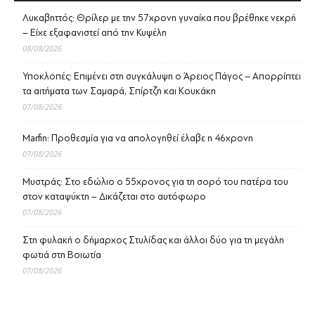
Λυκαβηττός: Θρίλερ με την 57χρονη γυναίκα που βρέθηκε νεκρή
– Είχε εξαφανιστεί από την Κυψέλη
08/08/2026
Υποκλοπές: Επιμένει στη συγκάλυψη ο Άρειος Πάγος – Απορρίπτει
τα αιτήματα των Σαμαρά, Σπίρτζη και Κουκάκη
07/08/2026
Marfin: Προθεσμία για να απολογηθεί έλαβε η 46χρονη
07/08/2026
Μυστράς: Στο εδώλιο ο 55χρονος για τη σορό του πατέρα του
στον καταψύκτη – Δικάζεται στο αυτόφωρο
07/08/2026
Στη φυλακή ο δήμαρχος Στυλίδας και άλλοι δύο για τη μεγάλη
φωτιά στη Βοιωτία
07/08/2026