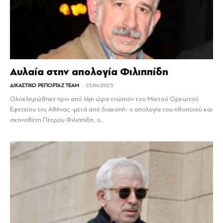
Αυλαία στην απολογία Φιλιππίδη
-
ΔΙΚΑΣΤΙΚΟ ΡΕΠΟΡΤΑΖ TEAM
23/06/2025
Ολοκληρώθηκε πριν από λίγη ώρα ενώπιον του Μικτού Ορκωτού
Εφετείου της Αθήνας -μετά από διακοπή- η απολογία του ηθοποιού και
σκηνοθέτη Πέτρου Φιλιππίδη, ο...