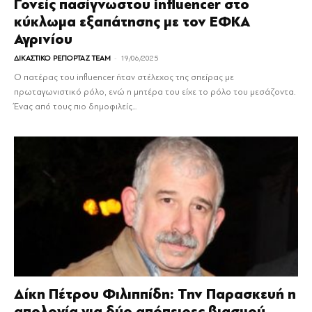
Γονείς πασίγνωστου influencer στο
κύκλωμα εξαπάτησης με τον ΕΦΚΑ
Αγρινίου
-
ΔΙΚΑΣΤΙΚΟ ΡΕΠΟΡΤΑΖ TEAM
19/06/2025
Ο πατέρας του influencer ήταν στέλεχος της σπείρας με
πρωταγωνιστικό ρόλο, ενώ η μητέρα του είχε το ρόλο του μεσάζοντα.
Ένας από τους πιο δημοφιλείς...
Δίκη Πέτρου Φιλιππίδη: Την Παρασκευή η
απολογία για δύο απόπειρες βιασμού...