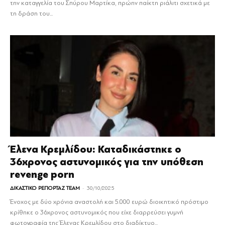
την καταγγελία του Σπύρου Μαρτίκα, πρώην παίκτη ριάλιτι σχετικά με
τη δράση του...
Έλενα Κρεμλίδου: Καταδικάστηκε ο
36χρονος αστυνομικός για την υπόθεση
revenge porn
-
ΔΙΚΑΣΤΙΚΟ ΡΕΠΟΡΤΑΖ TEAM
30/10/2025
Ένοχος με δύο χρόνια αναστολή και 5.000 ευρώ διοικητικό πρόστιμο
κρίθηκε ο 36χρονος αστυνομικός που είχε διαρρεύσει γυμνή
φωτογραφία της Έλενας Κρεμλίδου στο διαδίκτυο...