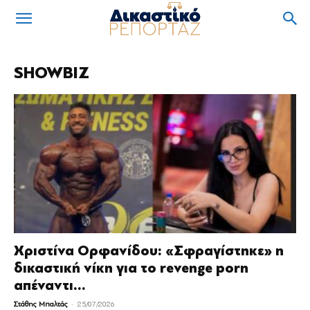
SHOWBIZ
Χριστίνα Ορφανίδου: «Σφραγίστηκε» η
δικαστική νίκη για το revenge porn
απέναντι...
-
Στάθης Μπαλτάς
25/07/2026