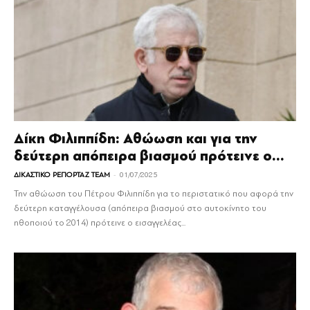
Δίκη Φιλιππίδη: Αθώωση και για την
δεύτερη απόπειρα βιασμού πρότεινε ο...
-
ΔΙΚΑΣΤΙΚΟ ΡΕΠΟΡΤΑΖ TEAM
01/07/2025
Την αθώωση του Πέτρου Φιλιππίδη για το περιστατικό που αφορά την
δεύτερη καταγγέλουσα (απόπειρα βιασμού στο αυτοκίνητο του
ηθοποιού το 2014) πρότεινε ο εισαγγελέας...