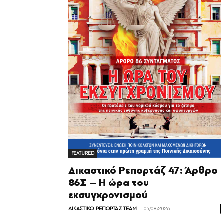
FEATURED
Δικαστικό Ρεπορτάζ 47: Άρθρο
86Σ – Η ώρα του
εκσυγχρονισμού
-
ΔΙΚΑΣΤΙΚΟ ΡΕΠΟΡΤΑΖ TEAM
03/08/2026