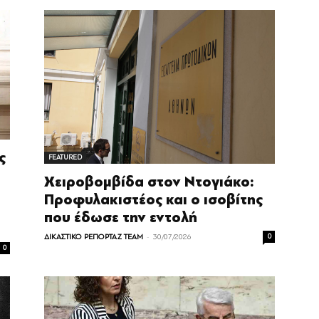
ς
FEATURED
Χειροβομβίδα στον Ντογιάκο:
Προφυλακιστέος και ο ισοβίτης
που έδωσε την εντολή
-
ΔΙΚΑΣΤΙΚΟ ΡΕΠΟΡΤΑΖ TEAM
30/07/2026
0
0