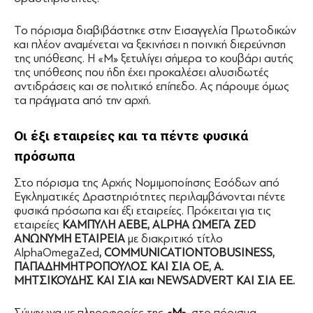
Το πόρισμα διαβιβάστηκε στην Εισαγγελία Πρωτοδικών
και πλέον αναμένεται να ξεκινήσει η ποινική διερεύνηση
της υπόθεσης. Η «Μ» ξετυλίγει σήμερα το κουβάρι αυτής
της υπόθεσης που ήδη έχει προκαλέσει αλυσιδωτές
αντιδράσεις και σε πολιτικό επίπεδο. Ας πάρουμε όμως
τα πράγματα από την αρχή.
Οι έξι εταιρείες και τα πέντε φυσικά
πρόσωπα
Στο πόρισμα της Αρχής Νομιμοποίησης Εσόδων από
Εγκληματικές Δραστηριότητες περιλαμβάνονται πέντε
φυσικά πρόσωπα και έξι εταιρείες. Πρόκειται για τις
εταιρείες
ΚΑΜΠΥΛΗ ΑΕΒΕ, ALPHA ΩΜΕΓΑ ZED
ΑΝΩΝΥΜΗ ΕΤΑΙΡΕΙΑ
με διακριτικό τίτλο
AlphaOmegaZed
, COMMUNICATIONTOBUSINESS,
ΠΑΠΑΔΗΜΗΤΡΟΠΟΥΛΟΣ ΚΑΙ ΣΙΑ ΟΕ, Α.
ΜΗΤΣΙΚΟΥΔΗΣ ΚΑΙ ΣΙΑ και NEWSADVERT ΚΑΙ ΣΙΑ ΕΕ.
Σύμφωνα με πληροφορίες της
«Μ»
, στο πόρισμα