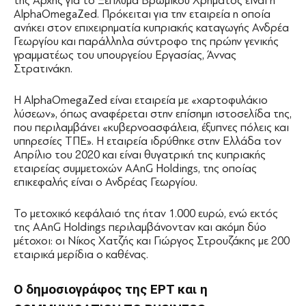
της Αρχής για το Ξέπλυμα Βρώμικου Χρήματος είναι η
AlphaOmegaZed. Πρόκειται για την εταιρεία η οποία
ανήκει στον επιχειρηματία κυπριακής καταγωγής Ανδρέα
Γεωργίου και παράλληλα σύντροφο της πρώην γενικής
γραμματέως του υπουργείου Εργασίας, Άννας
Στρατινάκη.
Η AlphaOmegaZed είναι εταιρεία με «χαρτοφυλάκιο
λύσεων», όπως αναφέρεται στην επίσημη ιστοσελίδα της,
που περιλαμβάνει «κυβερνοασφάλεια, έξυπνες πόλεις και
υπηρεσίες ΤΠΕ». Η εταιρεία ιδρύθηκε στην Ελλάδα τον
Απρίλιο του 2020 και είναι θυγατρική της κυπριακής
εταιρείας συμμετοχών AAnG Holdings, της οποίας
επικεφαλής είναι ο Ανδρέας Γεωργίου.
Το μετοχικό κεφάλαιό της ήταν 1.000 ευρώ, ενώ εκτός
της AAnG Holdings περιλαμβάνονταν και ακόμη δύο
μέτοχοι: οι Νίκος Χατζής και Γιώργος Στρουζάκης με 200
εταιρικά μερίδια ο καθένας.
Ο δημοσιογράφος της ΕΡΤ και η