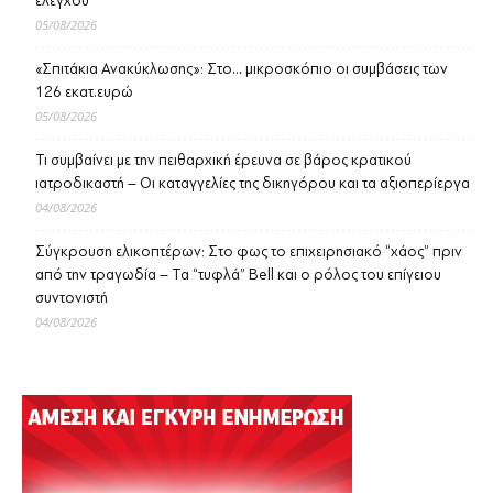
ελέγχου
05/08/2026
«Σπιτάκια Ανακύκλωσης»: Στο… μικροσκόπιο οι συμβάσεις των
126 εκατ.ευρώ
05/08/2026
Τι συμβαίνει με την πειθαρχική έρευνα σε βάρος κρατικού
ιατροδικαστή – Οι καταγγελίες της δικηγόρου και τα αξιοπερίεργα
04/08/2026
Σύγκρουση ελικοπτέρων: Στο φως το επιχειρησιακό “χάος” πριν
από την τραγωδία – Τα “τυφλά” Bell και ο ρόλος του επίγειου
συντονιστή
04/08/2026