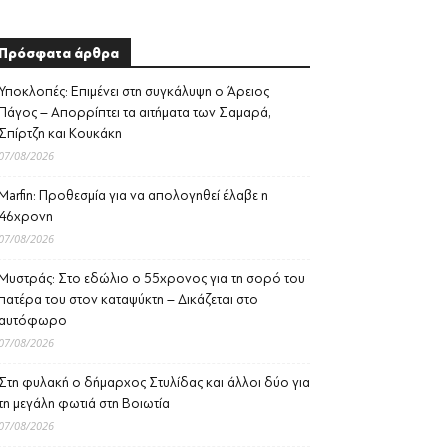
Πρόσφατα άρθρα
Υποκλοπές: Επιμένει στη συγκάλυψη ο Άρειος
Πάγος – Απορρίπτει τα αιτήματα των Σαμαρά,
Σπίρτζη και Κουκάκη
07/08/2026
Marfin: Προθεσμία για να απολογηθεί έλαβε η
46χρονη
07/08/2026
Μυστράς: Στο εδώλιο ο 55χρονος για τη σορό του
πατέρα του στον καταψύκτη – Δικάζεται στο
αυτόφωρο
07/08/2026
Στη φυλακή ο δήμαρχος Στυλίδας και άλλοι δύο για
τη μεγάλη φωτιά στη Βοιωτία
07/08/2026