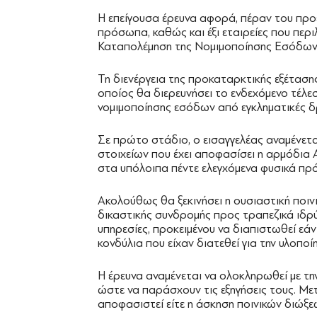
Η επείγουσα έρευνα αφορά, πέραν του προ
πρόσωπα, καθώς και έξι εταιρείες που περ
Καταπολέμηση της Νομιμοποίησης Εσόδων 
Τη διενέργεια της προκαταρκτικής εξέταση
οποίος θα διερευνήσει το ενδεχόμενο τέλε
νομιμοποίησης εσόδων από εγκληματικές δ
Σε πρώτο στάδιο, ο εισαγγελέας αναμένετα
στοιχείων που έχει αποφασίσει η αρμόδια 
στα υπόλοιπα πέντε ελεγχόμενα φυσικά π
Ακολούθως θα ξεκινήσει η ουσιαστική ποιν
δικαστικής συνδρομής προς τραπεζικά ιδρύ
υπηρεσίες, προκειμένου να διαπιστωθεί εάν
κονδύλια που είχαν διατεθεί για την υλοπ
Η έρευνα αναμένεται να ολοκληρωθεί με τη
ώστε να παράσχουν τις εξηγήσεις τους. Με
αποφασιστεί είτε η άσκηση ποινικών διώξε