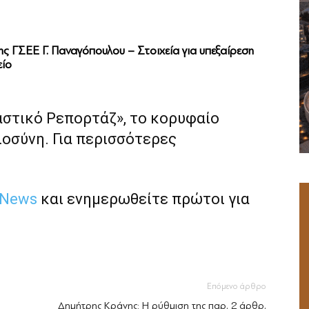
ς ΓΣΕΕ Γ. Παναγόπουλου – Στοιχεία για υπεξαίρεση
είο
αστικό Ρεπορτάζ», το κορυφαίο
ιοσύνη. Για περισσότερες
 News
και ενημερωθείτε πρώτοι για
Επόμενο άρθρο
Δημήτρης Κράνης: Η ρύθμιση της παρ. 2 άρθρ.