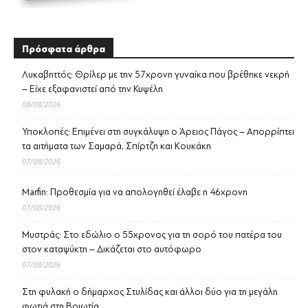
Πρόσφατα άρθρα
Λυκαβηττός: Θρίλερ με την 57χρονη γυναίκα που βρέθηκε νεκρή
– Είχε εξαφανιστεί από την Κυψέλη
08/08/2026
Υποκλοπές: Επιμένει στη συγκάλυψη ο Άρειος Πάγος – Απορρίπτει
τα αιτήματα των Σαμαρά, Σπίρτζη και Κουκάκη
07/08/2026
Marfin: Προθεσμία για να απολογηθεί έλαβε η 46χρονη
07/08/2026
Μυστράς: Στο εδώλιο ο 55χρονος για τη σορό του πατέρα του
στον καταψύκτη – Δικάζεται στο αυτόφωρο
07/08/2026
Στη φυλακή ο δήμαρχος Στυλίδας και άλλοι δύο για τη μεγάλη
φωτιά στη Βοιωτία