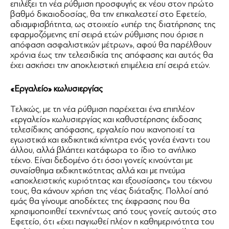
επιλέξει τη νέα ρύθμιση προσφυγής εκ νέου στον πρώτο
βαθμό δικαιοδοσίας, θα την επικαλεστεί στο Εφετείο,
αδιαμφισβήτητα, ως στοιχείο «υπέρ της διατήρησης της
εφαρμοζόμενης επί σειρά ετών ρύθμισης που όρισε η
απόφαση ασφαλιστικών μέτρων», αφού θα παρέλθουν
χρόνια έως την τελεσιδικία της απόφασης και αυτός θα
έχει ασκήσει την αποκλειστική επιμέλεια επί σειρά ετών.
«Εργαλείο» κωλυσιεργίας
Τελικώς, με τη νέα ρύθμιση παρέχεται ένα επιπλέον
«εργαλείο» κωλυσιεργίας και καθυστέρησης έκδοσης
τελεσίδικης απόφασης, εργαλείο που ικανοποιεί τα
εγωιστικά και εκδικητικά κίνητρα ενός γονέα έναντι του
άλλου, αλλά βλάπτει κατάφωρα το ίδιο το ανήλικο
τέκνο. Είναι δεδομένο ότι όσοι γονείς κινούνται με
συναίσθημα εκδικητικότητας αλλά και με πνεύμα
«αποκλειστικής κυριότητας και εξουσίασης» του τέκνου
τους, θα κάνουν χρήση της νέας διάταξης. Πολλοί από
εμάς θα γίνουμε αποδέκτες της έκφρασης που θα
χρησιμοποιηθεί τεχνηέντως από τους γονείς αυτούς στο
Εφετείο, ότι «έχει παγιωθεί πλέον η καθημερινότητα του