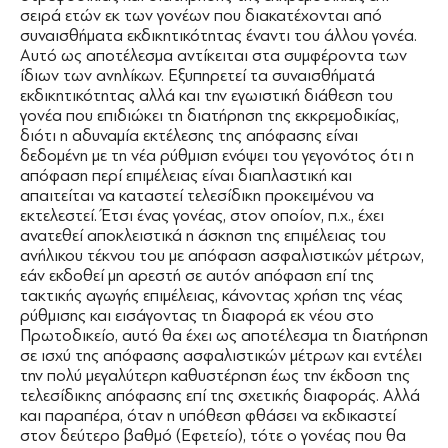
σειρά ετών εκ των γονέων που διακατέχονται από
συναισθήματα εκδικητικότητας έναντι του άλλου γονέα.
Αυτό ως αποτέλεσμα αντίκειται στα συμφέροντα των
ίδιων των ανηλίκων. Εξυπηρετεί τα συναισθήματά
εκδικητικότητας αλλά και την εγωιστική διάθεση του
γονέα που επιδιώκει τη διατήρηση της εκκρεμοδικίας,
διότι η αδυναμία εκτέλεσης της απόφασης είναι
δεδομένη με τη νέα ρύθμιση ενόψει του γεγονότος ότι η
απόφαση περί επιμέλειας είναι διαπλαστική και
απαιτείται να καταστεί τελεσίδικη προκειμένου να
εκτελεστεί. Έτσι ένας γονέας, στον οποίον, π.χ., έχει
ανατεθεί αποκλειστικά η άσκηση της επιμέλειας του
ανήλικου τέκνου του με απόφαση ασφαλιστικών μέτρων,
εάν εκδοθεί μη αρεστή σε αυτόν απόφαση επί της
τακτικής αγωγής επιμέλειας, κάνοντας χρήση της νέας
ρύθμισης και εισάγοντας τη διαφορά εκ νέου στο
Πρωτοδικείο, αυτό θα έχει ως αποτέλεσμα τη διατήρηση
σε ισχύ της απόφασης ασφαλιστικών μέτρων και εντέλει
την πολύ μεγαλύτερη καθυστέρηση έως την έκδοση της
τελεσίδικης απόφασης επί της σχετικής διαφοράς. Αλλά
και παραπέρα, όταν η υπόθεση φθάσει να εκδικαστεί
στον δεύτερο βαθμό (Εφετείο), τότε ο γονέας που θα