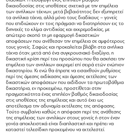
δικαιοδοσίας στις υποθέσεις σχετικά με την επιμέλεια
των ανήλικων τέκνων, μετά βεβαιότητος δεν εξυπηρετεί
τα ανήλικα τέκνα, αλλά μόνο τους διαδίκους – γονείς
που επιδιώκουν εν τοις πράγμασι να διατηρήσουν εις το
διηνεκές το κλίμα αντιδικίας και εκκρεμοδικίας, με
απώτερο σκοπό τη μη εφαρμογή δικαστικών
αποφάσεων που ανέθεσαν την επιμέλεια σε αμφότερους
τους γονείς. Σαφώς και προκαλείται βλάβη στα ανήλικα
τέκνα όταν, μετά από ένα συγκρουσιακό διαζύγιο, η
δικαστική κρίση περί του προσώπου που θα ασκήσει την
επιμέλεια των ανηλίκων εκκρεμεί επί σειρά ετών ενώπιον
δικαστηρίου. Κι ενώ θα έπρεπε να εισαχθούν ρυθμίσεις
περί της άμεσης εκδίκασης και άμεσης εκτέλεσης των
δικαστικών αποφάσεων που εκδίδουν τα πρωτοβάθμια
δικαστήρια, εν προκειμένω, προστίθεται στην
πραγματικότητα ένας επιπλέον βαθμός δικαιοδοσίας
στις υποθέσεις της επιμέλειας και αυτό έχει ως
αποτέλεσμα την αδυναμία εκτέλεσης της απόφασης.
Τούτο συμβαίνει καθώς η απόφαση περί της ανάθεσης
της επιμέλειας των ανηλίκων στους γονείς ή στον έναν
γονέα αποκλειστικά είναι διαπλαστική και πρέπει να
καταστεί τελεσίδικη προκειμένου να εκτελεστεί.