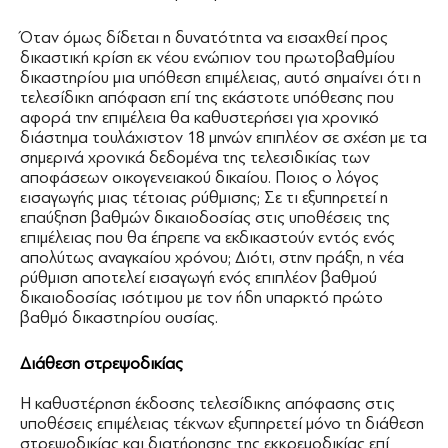
Όταν όμως δίδεται η δυνατότητα να εισαχθεί προς
δικαστική κρίση εκ νέου ενώπιον του πρωτοβαθμίου
δικαστηρίου μια υπόθεση επιμέλειας, αυτό σημαίνει ότι η
τελεσίδικη απόφαση επί της εκάστοτε υπόθεσης που
αφορά την επιμέλεια θα καθυστερήσει για χρονικό
διάστημα τουλάχιστον 18 μηνών επιπλέον σε σχέση με τα
σημερινά χρονικά δεδομένα της τελεσιδικίας των
αποφάσεων οικογενειακού δικαίου. Ποιος ο λόγος
εισαγωγής μιας τέτοιας ρύθμισης; Σε τι εξυπηρετεί η
επαύξηση βαθμών δικαιοδοσίας στις υποθέσεις της
επιμέλειας που θα έπρεπε να εκδικαστούν εντός ενός
απολύτως αναγκαίου χρόνου; Διότι, στην πράξη, η νέα
ρύθμιση αποτελεί εισαγωγή ενός επιπλέον βαθμού
δικαιοδοσίας ισότιμου με τον ήδη υπαρκτό πρώτο
βαθμό δικαστηρίου ουσίας.
Διάθεση στρεψοδικίας
Η καθυστέρηση έκδοσης τελεσίδικης απόφασης στις
υποθέσεις επιμέλειας τέκνων εξυπηρετεί μόνο τη διάθεση
στρεψοδικίας και διατήρησης της εκκρεμοδικίας επί