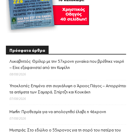
Πρόσφατα άρθρα
Λυκαβηττός: Θρίλερ με την 57χρονη γυναίκα που βρέθηκε νεκρή
– Είχε εξαφανιστεί από την Κυψέλη
08/08/2026
Υποκλοπές: Επιμένει στη συγκάλυψη ο Άρειος Πάγος – Απορρίπτει
τα αιτήματα των Σαμαρά, Σπίρτζη και Κουκάκη
07/08/2026
Marfin: Προθεσμία για να απολογηθεί έλαβε η 46χρονη
07/08/2026
Μυστράς: Στο εδώλιο ο 55χρονος για τη σορό του πατέρα του