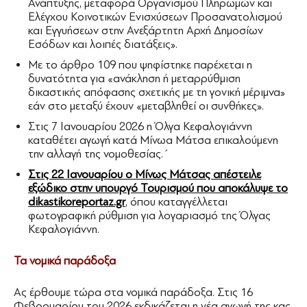
Ανάπτυξης, μεταφορά Οργανισμού Πληρωμών και
Ελέγχου Κοινοτικών Ενισχύσεων Προσανατολισμού
και Εγγυήσεων στην Ανεξάρτητη Αρχή Δημοσίων
Εσόδων και λοιπές διατάξεις».
Με το άρθρο 109 που ψηφίστηκε παρέχεται η
δυνατότητα για «ανάκληση ή μεταρρύθμιση
δικαστικής απόφασης σχετικής με τη γονική μέριμνα»
εάν στο μεταξύ έχουν «μεταβληθεί οι συνθήκες».
Στις 7 Ιανουαρίου 2026 η Όλγα Κεφαλογιάννη
καταθέτει αγωγή κατά Μίνωα Μάτσα επικαλούμενη
την αλλαγή της νομοθεσίας.΄
Στις 22 Ιανουαρίου ο Μίνως Μάτσας απέστειλε
εξώδικο στην υπουργό Τουρισμού που αποκάλυψε το
dikastikoreportaz.gr
, όπου καταγγέλλεται
φωτογραφική ρύθμιση για λογαριασμό της Όλγας
Κεφαλογιάννη.
Τα νομικά παράδοξα
Ας έρθουμε τώρα στα νομικά παράδοξα. Στις 16
Φεβρουαρίου του 2026 εκδικάζεται η νέα αγωγή της κας