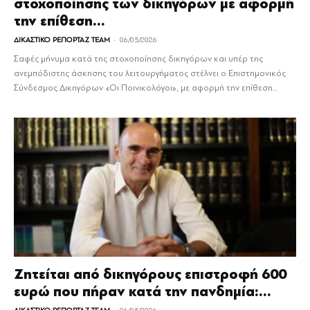
στοχοποίησης των δικηγόρων με αφορμή
την επίθεση...
-
ΔΙΚΑΣΤΙΚΟ ΡΕΠΟΡΤΑΖ TEAM
06/05/2026
Σαφές μήνυμα κατά της στοχοποίησης δικηγόρων και υπέρ της
ανεμπόδιστης άσκησης του λειτουργήματος στέλνει ο Επιστημονικός
Σύνδεσμος Δικηγόρων «Οι Ποινικολόγοι», με αφορμή την επίθεση...
Ζητείται από δικηγόρους επιστροφή 600
ευρώ που πήραν κατά την πανδημία:...
-