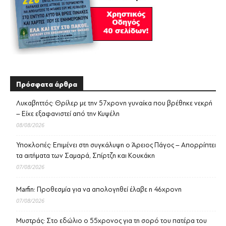
Πρόσφατα άρθρα
Λυκαβηττός: Θρίλερ με την 57χρονη γυναίκα που βρέθηκε νεκρή
– Είχε εξαφανιστεί από την Κυψέλη
08/08/2026
Υποκλοπές: Επιμένει στη συγκάλυψη ο Άρειος Πάγος – Απορρίπτει
τα αιτήματα των Σαμαρά, Σπίρτζη και Κουκάκη
07/08/2026
Marfin: Προθεσμία για να απολογηθεί έλαβε η 46χρονη
07/08/2026
Μυστράς: Στο εδώλιο ο 55χρονος για τη σορό του πατέρα του