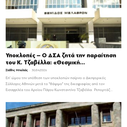
Υποκλοπές – Ο ΔΣΑ ζητά την παραίτηση
του Κ. Τζαβέλλα: «Θεσμική...
-
Στάθης Μπαλτάς
30/04/2026
Επ' ώμου την υπόθεση των υποκλοπών παίρνει ο Δικηγορικός
Σύλλογος Αθηνών μετά το "θάψιμο" της δικογραφίας από τον
Εισαγγελέα του Αρείου Πάγου Κωνσταντίνο Τζαβέλλα. Ρεπορτάζ:...