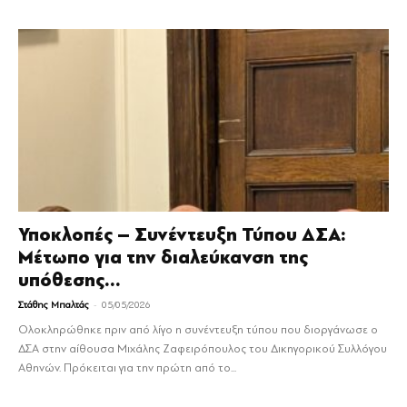
Υποκλοπές – Συνέντευξη Τύπου ΔΣΑ:
Μέτωπο για την διαλεύκανση της
υπόθεσης...
-
Στάθης Μπαλτάς
05/05/2026
Ολοκληρώθηκε πριν από λίγο η συνέντευξη τύπου που διοργάνωσε ο
ΔΣΑ στην αίθουσα Μιχάλης Ζαφειρόπουλος του Δικηγορικού Συλλόγου
Αθηνών. Πρόκειται για την πρώτη από το...