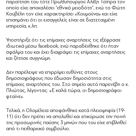
παραίτηση του τότε Πρωθυπουργού Αλέξη Τσίπρα τον
οποίο είχε αποκαλέσει “εθνικό μειοδότη”, ενώ το Φώτη
Κουβέλη τον είχε χαρακτηρίσει «Κουμούνα» και είχε
επισημάνει ότι οι εισαγγελείς είναι σε διατεταγμένη
υπηρεσία, κ.λπ.
Υποστήριξε ότι τις επίμαχες αναρτήσεις τις εξέφρασε
ιδιωτικά μέσω facebook, ενώ παραδέχθηκε ότι ήταν
σφάλμα του και έχει διαγράψει τις επίμαχες αναρτήσεις
και ζήτησε συγγνώμη.
Δεν παρέλειψε να επιρρίψει ευθύνες στους
δημοσιογράφους που έδωσαν δημοσιότητα στις
επίμαχες αναρτήσεις του. Στο σημείο αυτό παρενέβη ο κ.
Πλιώτας, λέγοντας: «Ε καλά τώρα, οι δημοσιογράφοι
φταίνε».
Τελικά, η Ολομέλεια αποφάνθηκε κατά πλειοψηφία (19-
11) ότι δεν πρέπει να απολυθεί και επικύρωσε την ποινή
της προσωρινής παύσης 3 μηνών που του είχε επιβληθεί
από τι πειθαρχικό συμβούλιο.