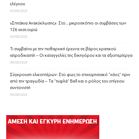
ελέγχου
05/08/2026
«Σπιτάκια Ανακύκλωσης»: Στο… μικροσκόπιο οι συμβάσεις των
126 εκατ.ευρώ
05/08/2026
Τι συμβαίνει με την πειθαρχική έρευνα σε βάρος κρατικού
ιατροδικαστή – Οι καταγγελίες της δικηγόρου και τα αξιοπερίεργα
04/08/2026
Σύγκρουση ελικοπτέρων: Στο φως το επιχειρησιακό “χάος” πριν
από την τραγωδία – Τα “τυφλά” Bell και ο ρόλος του επίγειου
συντονιστή
04/08/2026