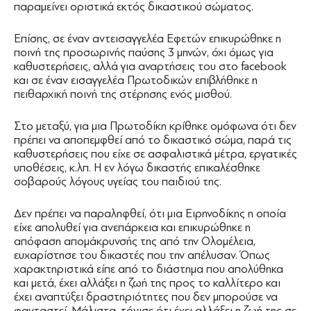
παραμείνει οριστικά εκτός δικαστικού σώματος.
Επίσης, σε έναν αντεισαγγελέα Εφετών επικυρώθηκε η
ποινή της προσωρινής παύσης 3 μηνών, όχι όμως για
καθυστερήσεις, αλλά για αναρτήσεις του στο facebook
και σε έναν εισαγγελέα Πρωτοδικών επιβλήθηκε η
πειθαρχική ποινή της στέρησης ενός μισθού.
Στο μεταξύ, για μια Πρωτοδίκη κρίθηκε ομόφωνα ότι δεν
πρέπει να αποπεμφθεί από το δικαστικό σώμα, παρά τις
καθυστερήσεις που είχε σε ασφαλιστικά μέτρα, εργατικές
υποθέσεις, κ.λπ. Η εν λόγω δικαστής επικαλέσθηκε
σοβαρούς λόγους υγείας του παιδιού της.
Δεν πρέπει να παραληφθεί, ότι μια Ειρηνοδίκης η οποία
είχε απολυθεί για ανεπάρκεια και επικυρώθηκε η
απόφαση απομάκρυνσής της από την Ολομέλεια,
ευχαρίστησε του δικαστές που την απέλυσαν. Όπως
χαρακτηριστικά είπε από το διάστημα που απολύθηκα
και μετά, έχει αλλάξει η ζωή της προς το καλλίτερο και
έχει αναπτύξει δραστηριότητες που δεν μπορούσε να
φανταστεί. Μάλιστα, τόνισε ότι έχει αλλάξει η ζωή της σε