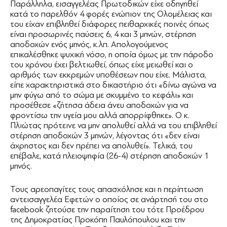
Παράλληλα, εισαγγελέας Πρωτοδικών είχε οδηγηθεί
κατά το παρελθόν 4 φορές ενώπιον της Ολομέλειας και
του είχαν επιβληθεί διάφορες πειθαρχικές ποινές όπως
είναι προσωρινές παύσεις 6, 4 και 3 μηνών, στέρηση
αποδοχών ενός μηνός, κ.λπ. Απολογούμενος
επικαλέσθηκε ψυχική νόσο, η οποία όμως με την πάροδο
του χρόνου έχει βελτιωθεί, όπως είχε μειωθεί και ο
αριθμός των εκκρεμών υποθέσεων που είχε. Μάλιστα,
είπε χαρακτηριστικά στο δικαστήριο ότι «δίνω αγώνα να
μην φύγω από το σώμα με σκυμμένο το κεφάλι» και
προσέθεσε «ζήτησα άδεια άνευ αποδοχών για να
φροντίσω την υγεία μου αλλά απορρίφθηκε». Ο κ.
Πλιώτας πρότεινε να μην απολυθεί αλλά να του επιβληθεί
στέρηση αποδοχών 3 μηνών, λέγοντας ότι «δεν είναι
άχρηστος και δεν πρέπει να απολυθεί». Τελικά, του
επέβαλε, κατά πλειοψηφία (26-4) στέρηση αποδοχών 1
μηνός.
Τους αρεοπαγίτες τους απασχόλησε και η περίπτωση
αντεισαγγελέα Εφετών ο οποίος σε ανάρτησή του στο
facebook ζητούσε την παραίτηση του τότε Προέδρου
της Δημοκρατίας Προκόπη Παυλόπουλου και την