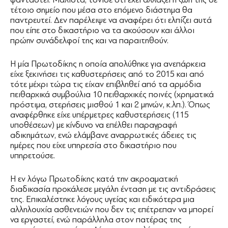
τέτοιο σημείο που μέσα στο επόμενο διάστημα θα
παντρευτεί. Δεν παρέλειψε να αναφέρει ότι ελπίζει αυτά
που είπε στο δικαστήριο να τα ακούσουν και άλλοι
πρώην συνάδελφοί της και να παραιτηθούν.
Η μία Πρωτοδίκης η οποία απολύθηκε για ανεπάρκεια
είχε ξεκινήσει τις καθυστερήσεις από το 2015 και από
τότε μέχρι τώρα τις είχαν επιβληθεί από τα αρμόδια
πειθαρχικά συμβούλια 10 πειθαρχικές ποινές (χρηματικά
πρόστιμα, στερήσεις μισθού 1 και 2 μηνών, κ.λπ.). Όπως
αναφέρθηκε είχε υπέρμετρες καθυστερήσεις (115
υποθέσεων) με κίνδυνο να επέλθει παραγραφή
αδικημάτων, ενώ ελάμβανε αναρρωτικές άδειες τις
ημέρες που είχε υπηρεσία στο δικαστήριο που
υπηρετούσε.
Η εν λόγω Πρωτοδίκης κατά την ακροαματική
διαδικασία προκάλεσε μεγάλη ένταση με τις αντιδράσεις
της. Επικαλέστηκε λόγους υγείας και ειδικότερα μια
αλληλουχία ασθενειών που δεν τις επέτρεπαν να μπορεί
να εργαστεί, ενώ παράλληλα στον πατέρας της