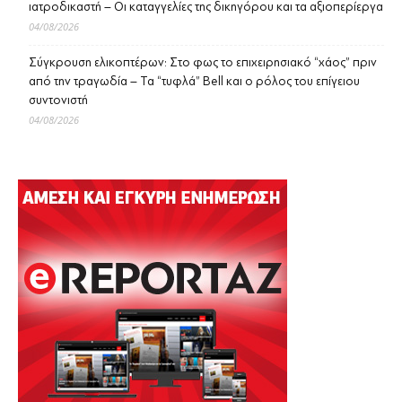
ιατροδικαστή – Οι καταγγελίες της δικηγόρου και τα αξιοπερίεργα
04/08/2026
Σύγκρουση ελικοπτέρων: Στο φως το επιχειρησιακό “χάος” πριν
από την τραγωδία – Τα “τυφλά” Bell και ο ρόλος του επίγειου
συντονιστή
04/08/2026