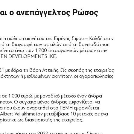
αι ο ανεπάγγελτος
Ρώσος
αι η πώληση ακινήτου της Ειρήνης Σίμου – Καλδή στην
από τη διαγραφή των οφειλών από τη δανειοδότηση.
 ακίνητο άνω των 1.200 τετραγωνικών μέτρων στην
GREEN DEVELOPMENTS ΙΚΕ.
21 με έδρα τη Βάρη Αττικής. Ως σκοπός της εταιρείας
διόκτητων ή μισθωμένων ακινήτων, οι αγοραπωλησίες
ε σε 1.000 ευρώ, με μοναδικό μέτοχο έναν άνδρα
metov. O συγκεκριμένος άνδρας εμφανίζεται να
φα που έχουν αναρτηθεί στο ΓΕΜΗ εμφανίζεται
Albert Valiakhmetov μεταβίβασε 10 μετοχές σε ένα
ίστηκε ως διαχειριστής της εταιρείας.
ν Ιανουάριο του 2022 το ακίνητο της κ. Σίμου –