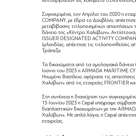
λειτουργούσαν ως «οχήματα τιτλοποίησης»
Συγκεκριμένα, τον Απρίλιο του 2020 η ε
COMPANY, με έδρα το Δουβλίνο, απέκτησε
μεταβίβασης τιτλοποιημένων απαιτήσεων 
δάνειο της «Κέντρο Χαλύβων». Αντίστοιχα
ISSUER DESIGNATED ACTIVITY COMPANY (
Ιρλανδίας, απέκτησε τις τιτλοποιηθείσες 
Τράπεζα.
Τα δικαιώματα από τα ομολογιακά δάνεια δε
Ιούνιο του 2023 η ARMADA MARITIME CY
Ηνωμένο Βασίλειο, αγόρασε τις απαιτήσε
Χαλύβων» από τις εταιρείες FRONTIER και
Στη συνέχεια η διαχείριση των συγκεκριμέν
15 Ιουνίου 2023 η Cepal υπέγραψε σύμβασ
διαπλαστικών δικαιωμάτων με την ARMADA
Χαλύβων». Με απλά λόγια, η Cepal απέκτησ
εταιρείας.