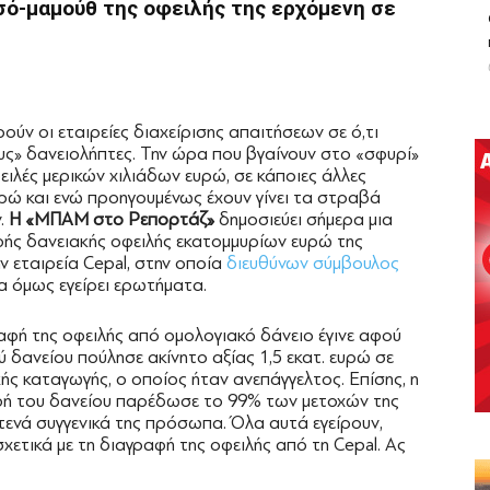
σό-μαμούθ της οφειλής της ερχόμενη σε
ούν οι εταιρείες διαχείρισης απαιτήσεων σε ό,τι
υς» δανειολήπτες. Την ώρα που βγαίνουν στο «σφυρί»
ειλές μερικών χιλιάδων ευρώ, σε κάποιες άλλες
ρώ και ενώ προηγουμένως έχουν γίνει τα στραβά
ν.
Η «ΜΠΑΜ στο Ρεπορτάζ»
δημοσιεύει σήμερα μια
φής δανειακής οφειλής εκατομμυρίων ευρώ της
ν εταιρεία Cepal, στην οποία
διευθύνων σύμβουλος
ία όμως εγείρει ερωτήματα.
αφή της οφειλής από ομολογιακό δάνειο έγινε αφού
 δανείου πούλησε ακίνητο αξίας 1,5 εκατ. ευρώ σε
κής καταγωγής, ο οποίος ήταν ανεπάγγελτος. Επίσης, η
αφή του δανείου παρέδωσε το 99% των μετοχών της
ενά συγγενικά της πρόσωπα. Όλα αυτά εγείρουν,
χετικά με τη διαγραφή της οφειλής από τη Cepal. Ας