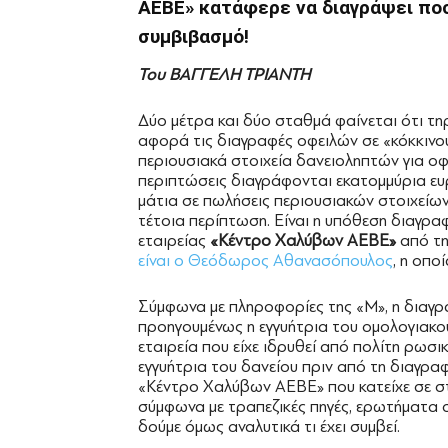
ΑΕΒΕ» κατάφερε να διαγράψει πο
συμβιβασμό!
Του
ΒΑΓΓΕΛΗ ΤΡΙΑΝΤΗ
Δύο μέτρα και δύο σταθμά φαίνεται ότι τηρ
αφορά τις διαγραφές οφειλών σε «κόκκινο
περιουσιακά στοιχεία δανειοληπτών για οφ
περιπτώσεις διαγράφονται εκατομμύρια ευ
μάτια σε πωλήσεις περιουσιακών στοιχείω
τέτοια περίπτωση. Είναι η υπόθεση διαγρα
εταιρείας
«Κέντρο Χαλύβων ΑΕΒΕ»
από τη
είναι ο Θεόδωρος Αθανασόπουλος
, η οπο
Σύμφωνα με πληροφορίες της «Μ», η διαγρ
προηγουμένως η εγγυήτρια του ομολογιακού
εταιρεία που είχε ιδρυθεί από πολίτη ρωσι
εγγυήτρια του δανείου πριν από τη διαγρ
«Κέντρο Χαλύβων ΑΕΒΕ» που κατείχε σε στ
σύμφωνα με τραπεζικές πηγές, ερωτήματα σ
δούμε όμως αναλυτικά τι έχει συμβεί.