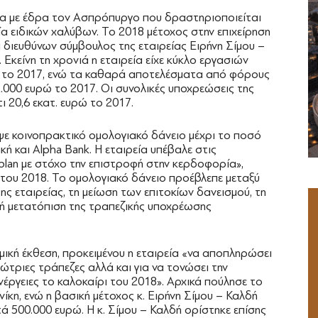
εία με έδρα τον Ασπρόπυργο που δραστηριοποιείται
ία ειδικών χαλύβων. Το 2018 μέτοχος στην επιχείρηση
 διευθύνων σύμβουλος της εταιρείας Ειρήνη Σίμου –
. Εκείνη τη χρονιά η εταιρεία είχε κύκλο εργασιών
ρώ το 2017, ενώ τα καθαρά αποτελέσματα από φόρους
2.000 ευρώ το 2017. Οι συνολικές υποχρεώσεις της
ι 20,6 εκατ. ευρώ το 2017.
ψε κοινοπρακτικό ομολογιακό δάνειο μέχρι το ποσό
κή και Alpha Bank. Η εταιρεία υπέβαλε στις
 plan με στόχο την επιστροφή στην κερδοφορία»,
του 2018. Το ομολογιακό δάνειο προέβλεπε μεταξύ
 εταιρείας, τη μείωση των επιτοκίων δανεισμού, τη
κή μετατόπιση της τραπεζικής υποχρέωσης
ική έκθεση, προκειμένου η εταιρεία «να αποπληρώσει
ώτριες τράπεζες αλλά και για να τονώσει την
έργειες το καλοκαίρι του 2018». Αρχικά πούλησε το
κη, ενώ η βασική μέτοχος κ. Ειρήνη Σίμου – Καλδή
ά 500.000 ευρώ. Η κ. Σίμου – Καλδή ορίστηκε επίσης