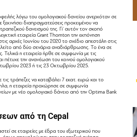
οφειλής λόγω του ομολογιακού δανείου ανερχόταν σε
χε ξεκινήσει διαπραγματεύσεις προκειμένου να
ραπεζικού δανεισμού της. Γι’ αυτόν τον σκοπό
γκτική εταιρεία Grant Thornton την εκπόνηση
στις αρχές Ιουνίου του 2020 το σχέδιο απεστάλη στις
ελείτο από δύο σενάρια αναδιάρθρωσης. Το ένα σε
. Τελικά η εταιρεία ήρθε σε συμφωνία με τις
αι πέτυχε την ανανέωση του κοινού ομολογιακού
Οκτωβρίου 2023 ή τις 23 Οκτωβρίου 2025.
 τις τράπεζες να καταβάλει 7 εκατ. ευρώ και το
ληλα, η εταιρεία προχώρησε σε συμφωνία
ίων με νέο ομολογιακό δάνειο από την Optima Bank
ήσεων
από τη Cepal
αστεί σε εταιρείες με έδρα του εξωτερικού που