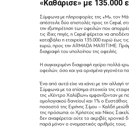
«Καθάρισε»
με 135.000 
Σύμφωνα με πληροφορίες της «Μ», τον Μάι
απέστειλε δύο επιστολές προς τη Cepal, στ
την εξυπηρέτηση των οφειλών που απορρέο
τις ίδιες πηγές, η Cepal φέρεται να αποδέ
καταβάλει η εταιρεία 135.000 ευρώ έως τι
ευρώ, προς την ARMADA MARITIME. Πράγμα
διαγραφή του υπολοίπου της οφειλής.
Η συγκεκριμένη διαγραφή εγείρει πολλά ερ
οφειλών, όσο και για ορισμένα γεγονότα π
Ένα από αυτά είχε να κάνει με την αλλαγή τ
Σύμφωνα με τα επίσημα στοιχεία της εταιρε
της «Κέντρο Χαλύβων» εμφανίζονταν με πο
ομολογιακού δανείου) και 1% ο Ευστάθιος 
ποσοστό της Ειρήνης Σίμου – Καλδή μειώθ
της πρόσωπα: οι Χρήστος και Νίκος Σακελλ
δεν αναφέρεται ούτε το ακριβές χρονικό δ
παρά μόνον ο ονομαστικός αριθμός τους.