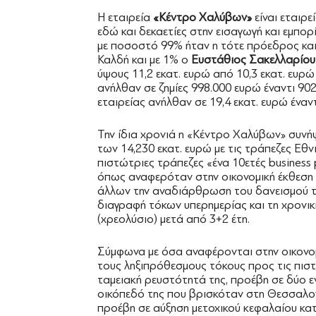
Η εταιρεία
«Κέντρο Χαλύβων»
είναι εταιρ
εδώ και δεκαετίες στην εισαγωγή και εμπορ
με ποσοστό 99% ήταν η τότε πρόεδρος και
Καλδή και με 1% ο
Ευστάθιος Σακελλαρίου
ύψους 11,2 εκατ. ευρώ από 10,3 εκατ. ευ
ανήλθαν σε ζημίες 998.000 ευρώ έναντι 90
εταιρείας ανήλθαν σε 19,4 εκατ. ευρώ έναντ
Την ίδια χρονιά η «Κέντρο Χαλύβων» συνή
των 14,230 εκατ. ευρώ με τις τράπεζες Εθνι
πιστώτριες τράπεζες «ένα 10ετές business
όπως αναφερόταν στην οικονομική έκθεση 
άλλων την αναδιάρθρωση του δανεισμού της
διαγραφή τόκων υπερημερίας και τη χρονι
(χρεολύσιο) μετά από 3+2 έτη.
Σύμφωνα με όσα αναφέρονται στην οικονομ
τους ληξιπρόθεσμους τόκους προς τις πιστ
ταμειακή ρευστότητά της, προέβη σε δύο εν
οικόπεδό της που βρισκόταν στη Θεσσαλονί
προέβη σε αύξηση μετοχικού κεφαλαίου κατ