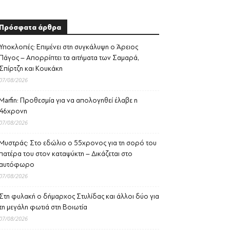
Πρόσφατα άρθρα
Υποκλοπές: Επιμένει στη συγκάλυψη ο Άρειος
Πάγος – Απορρίπτει τα αιτήματα των Σαμαρά,
Σπίρτζη και Κουκάκη
07/08/2026
Marfin: Προθεσμία για να απολογηθεί έλαβε η
46χρονη
07/08/2026
Μυστράς: Στο εδώλιο ο 55χρονος για τη σορό του
πατέρα του στον καταψύκτη – Δικάζεται στο
αυτόφωρο
07/08/2026
Στη φυλακή ο δήμαρχος Στυλίδας και άλλοι δύο για
τη μεγάλη φωτιά στη Βοιωτία
07/08/2026