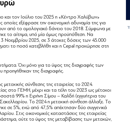
ευρώ
ο και τον Ιούλιο του 2025 η «Κέντρο Χαλύβων»
ις οποίες εξέφρασε την οικονομική αδυναμία της για
υν από το ομολογιακό δάνειο του 2018. Σύμφωνα με
χτηκε το αίτημα, υπό μία όμως προϋπόθεση. Να
ς 3 Νοεμβρίου 2025, σε 3 άτοκες δόσεις των 45.000
τι το ποσό κατεβλήθη και η Cepal προχώρησε στη
ωτήματα. Όχι μόνο για το ύψος της διαγραφής των
ου προηγήθηκαν της διαγραφής.
ης μετοχικής σύνθεσης της εταιρείας το 2024.
ίας στο ΓΕΜΗ, μέχρι και τα τέλη του 2023 ως μέτοχοι
σοστά 99% η Ειρήνη Σίμου – Καλδή (εγγυήτρια του
Σακελλαρίου. Το 2024 η μετοχική σύνθεση άλλαξε. Το
ηκε σε 5%, ενώ από 47,5% απέκτησαν δύο συγγενικά
αρίου. Στις οικονομικές καταστάσεις της εταιρείας
ιάστημα, ούτε το ύψος της μεταβίβασης των μετοχών,