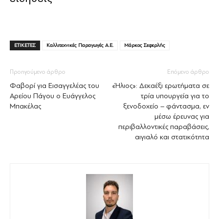
ΕΤΙΚΕΤΕΣ
Καλλιτεχνικές Παραγωγές Α.Ε.
Μάρκος Σεφερλής
Προηγούμενο άρθρο
Επόμενο άρθρο
Φαβορί για Εισαγγελέας του
«Ήλιος»: Δεκαέξι ερωτήματα σε
Αρείου Πάγου ο Ευάγγελος
τρία υπουργεία για το
Μπακέλας
ξενοδοχείο – φάντασμα, εν
μέσω έρευνας για
περιβαλλοντικές παραβάσεις,
αιγιαλό και στατικότητα