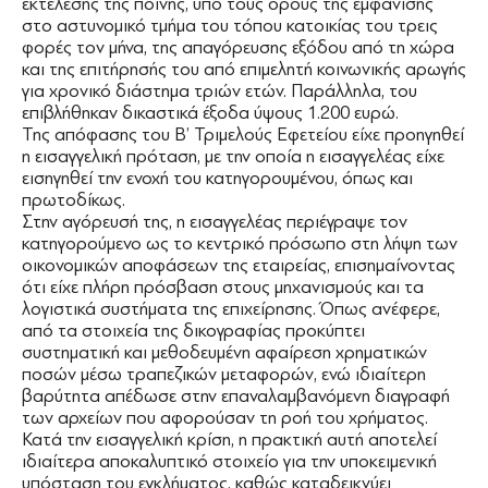
εκτέλεσης της ποινής, υπό τους όρους της εμφάνισης
στο αστυνομικό τμήμα του τόπου κατοικίας του τρεις
φορές τον μήνα, της απαγόρευσης εξόδου από τη χώρα
και της επιτήρησής του από επιμελητή κοινωνικής αρωγής
για χρονικό διάστημα τριών ετών. Παράλληλα, του
επιβλήθηκαν δικαστικά έξοδα ύψους 1.200 ευρώ.
Της απόφασης του Β’ Τριμελούς Εφετείου είχε προηγηθεί
η εισαγγελική πρόταση, με την οποία η εισαγγελέας είχε
εισηγηθεί την ενοχή του κατηγορουμένου, όπως και
πρωτοδίκως.
Στην αγόρευσή της, η εισαγγελέας περιέγραψε τον
κατηγορούμενο ως το κεντρικό πρόσωπο στη λήψη των
οικονομικών αποφάσεων της εταιρείας, επισημαίνοντας
ότι είχε πλήρη πρόσβαση στους μηχανισμούς και τα
λογιστικά συστήματα της επιχείρησης. Όπως ανέφερε,
από τα στοιχεία της δικογραφίας προκύπτει
συστηματική και μεθοδευμένη αφαίρεση χρηματικών
ποσών μέσω τραπεζικών μεταφορών, ενώ ιδιαίτερη
βαρύτητα απέδωσε στην επαναλαμβανόμενη διαγραφή
των αρχείων που αφορούσαν τη ροή του χρήματος.
Κατά την εισαγγελική κρίση, η πρακτική αυτή αποτελεί
ιδιαίτερα αποκαλυπτικό στοιχείο για την υποκειμενική
υπόσταση του εγκλήματος, καθώς καταδεικνύει