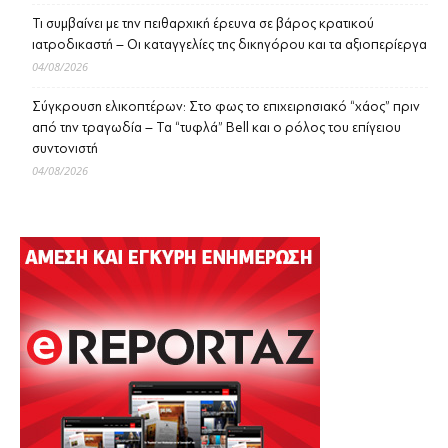
Τι συμβαίνει με την πειθαρχική έρευνα σε βάρος κρατικού
ιατροδικαστή – Οι καταγγελίες της δικηγόρου και τα αξιοπερίεργα
04/08/2026
Σύγκρουση ελικοπτέρων: Στο φως το επιχειρησιακό “χάος” πριν
από την τραγωδία – Τα “τυφλά” Bell και ο ρόλος του επίγειου
συντονιστή
04/08/2026