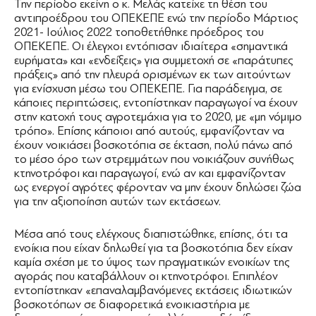
Την περίοδο εκείνη ο κ. Μελάς κατείχε τη θέση του
αντιπροέδρου του ΟΠΕΚΕΠΕ ενώ την περίοδο Μάρτιος
2021- Ιούλιος 2022 τοποθετήθηκε πρόεδρος του
ΟΠΕΚΕΠΕ. Οι έλεγχοι εντόπισαν ιδιαίτερα «σημαντικά
ευρήματα» και «ενδείξεις» για συμμετοχή σε «παράτυπες
πράξεις» από την πλευρά ορισμένων εκ των αιτούντων
για ενίσχυση μέσω του ΟΠΕΚΕΠΕ. Για παράδειγμα, σε
κάποιες περιπτώσεις, εντοπίστηκαν παραγωγοί να έχουν
στην κατοχή τους αγροτεμάχια για το 2020, με «μη νόμιμο
τρόπο». Επίσης κάποιοι από αυτούς, εμφανίζονταν να
έχουν νοικιάσει βοσκοτόπια σε έκταση, πολύ πάνω από
το μέσο όρο των στρεμμάτων που νοικιάζουν συνήθως
κτηνοτρόφοι και παραγωγοί, ενώ αν και εμφανίζονταν
ως ενεργοί αγρότες φέρονταν να μην έχουν δηλώσει ζώα
για την αξιοποίηση αυτών των εκτάσεων.
Μέσα από τους ελέγχους διαπιστώθηκε, επίσης, ότι τα
ενοίκια που είχαν δηλωθεί για τα βοσκοτόπια δεν είχαν
καμία σχέση με το ύψος των πραγματικών ενοικίων της
αγοράς που καταβάλλουν οι κτηνοτρόφοι. Επιπλέον
εντοπίστηκαν «επαναλαμβανόμενες εκτάσεις ιδιωτικών
βοσκοτόπων σε διαφορετικά ενοικιαστήρια με