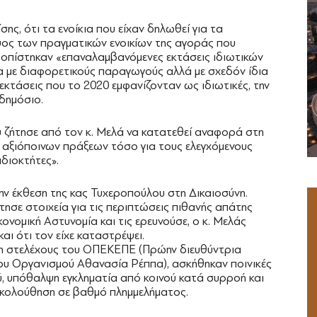
ης, ότι τα ενοίκια που είχαν δηλωθεί για τα
ψος των πραγματικών ενοικίων της αγοράς που
τοπίστηκαν «επαναλαμβανόμενες εκτάσεις ιδιωτικών
 με διαφορετικούς παραγωγούς αλλά με σχεδόν ίδια
εκτάσεις που το 2020 εμφανίζονταν ως ιδιωτικές, την
δημόσιο.
υ ζήτησε από τον κ. Μελά να κατατεθεί αναφορά στη
α αξιόποινων πράξεων τόσο για τους ελεγχόμενους
διοκτήτες».
ην έκθεση της κας Τυχεροπούλου στη Δικαιοσύνη.
τησε στοιχεία για τις περιπτώσεις πιθανής απάτης
κονομική Αστυνομία και τις ερευνούσε, ο κ. Μελάς
και ότι τον είχε καταστρέψει.
όμη στελέχους του ΟΠΕΚΕΠΕ (Πρώην διευθύντρια
ου Οργανισμού Αθανασία Ρέππα), ασκήθηκαν ποινικές
ύ, υπόθαλψη εγκληματία από κοινού κατά συρροή και
ακολούθηση σε βαθμό πλημμελήματος.