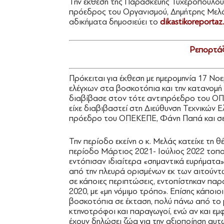
Την έκθεση της Παρασκευής Τυχεροπούλο
πρόεδρος του Οργανισμού, Δημήτρης Μελάς
αδικήματα δημοσιεύει το
dikastikoreportaz.
Ρεπορτάζ
Πρόκειται για έκθεση με ημερομηνία 17 Νοε
ελέγχων στα βοσκοτόπια και την κατανομή
διαβίβασε στον τότε αντιπρόεδρο του ΟΠ
είχε διαβιβαστεί στη Διεύθυνση Τεχνικών 
πρόεδρο του ΟΠΕΚΕΠΕ, Φάνη Παπά και σε 
Την περίοδο εκείνη ο κ. Μελάς κατείχε τη
περίοδο Μάρτιος 2021- Ιούλιος 2022 τοπ
εντόπισαν ιδιαίτερα «σημαντικά ευρήματα» 
από την πλευρά ορισμένων εκ των αιτούντ
σε κάποιες περιπτώσεις, εντοπίστηκαν παρ
2020, με «μη νόμιμο τρόπο». Επίσης κάποιο
βοσκοτόπια σε έκταση, πολύ πάνω από το
κτηνοτρόφοι και παραγωγοί, ενώ αν και εμ
έχουν δηλώσει ζώα για την αξιοποίηση αυ