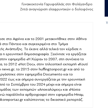
Γυναικοκτονία Γαρυφαλλιάς στη Φολέγανδρο:
Ζητά αναγνώριση ελαφρυντικών ο δολοφόνος
σε στο Αγρίνιο και το 2001 μετακινήθηκε στην Αθήνα
ά στο Πάντειο και συγκεκριμένα στο Τμήμα
ής Ανάπτυξης. Το έκανε αλλά τελικά τον κέρδισε η
α η ερευνητική δημοσιογραφία. Ξεκίνησε να εργάζεται
στην εφημερίδα «Η Χώρα» το 2007, στη συνέχεια το
α, το 2012 «Hot Doc», στην τηλεοπτική εκπομπή «Κουτί
news.gr, το 2015 στην huffingtonpost.gr και από το
εργάστηκε στην εφημερίδα Documento και το
022 έως και σήμερα συνεργάζεται με την ερευνητική
 Από το Σεπτέμβριο του 2024 μέχρι και σήμερα είναι
 ομάδας των εκπομπών «Αποκαλύψεις» και «Νύχτα
νώ παράλληλα αρθρογραφεί στην εφημερίδα Μπαμ,
stikoreportaz.gr καλύπτοντας το δικαστικό ρεπορτάζ.