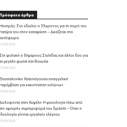
Πρόσφατα άρθρα
Μυστράς: Στο εδώλιο ο 55χρονος για τη σορό του
πατέρα του στον καταψύκτη – Δικάζεται στο
αυτόφωρο
07/08/2026
Στη φυλακή ο δήμαρχος Στυλίδας και άλλοι δύο για
τη μεγάλη φωτιά στη Βοιωτία
07/08/2026
Θεσσαλονίκη: Κατεπείγουσα εισαγγελική
παρέμβαση για κακοποίηση χελώνων
05/08/2026
Δολοφονία στην Κυψέλη: Η ψυχολογία πίσω από
την «ψυχρή» συμπεριφορά του δράστη – Όταν η
ιδεολογία γίνεται εργαλείο ελέγχου
05/08/2026