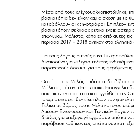
Μέσα από τους ελέγχους διαπιστώθηκε, επίσ
βοσκοτόπια δεν είχαν καμία σχέση με το ύ
καταβάλλουν οι κτηνοτρόφοι. Επιπλέον εν
βοσκοτόπων σε διαφορετικά ενοικιαστήρια
επώνυμα». Μάλιστα, κάποιες από αυτές τις 
περίοδο 2017 – 2018 ανήκαν στο ελληνικό 
Για τους λόγους αυτούς η κα Τυχεροπούλο
Δικαιοσύνη για «έλεγχο τέλεσης ενδεχόμεν
παραγωγούς όσο και για τους φερόμενους ι
Ωστόσο, ο κ. Μελάς ουδέποτε διαβίβασε τ
Μάλιστα, , όταν η Ευρωπαϊκή Εισαγγελία ζή
που είχαν εντοπιστεί ή καταγγελθεί στην Οι
ισχυρίστηκε ότι δεν είχε πλέον τον φάκελο 
Τελικά σε βάρος του κ. Μελά και ενός ακ
Άμεσων Ενισχύσεων και Τεχνικών Έργων τ
διώξεις για υπεξαγωγή εγγράφου από κοινο
παράβαση καθήκοντος από κοινού κατ’ εξ