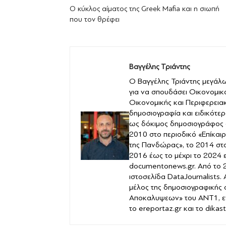
Ο κύκλος αίματος της Greek Mafia και η σιωπή
που τον θρέφει
Βαγγέλης Τριάντης
Ο Βαγγέλης Τριάντης μεγάλω
για να σπουδάσει Οικονομικ
Οικονομικής και Περιφερειακ
δημοσιογραφία και ειδικότερ
ως δόκιμος δημοσιογράφος 
2010 στο περιοδικό «Επίκαιρ
της Πανδώρας», το 2014 στο 
2016 έως το μέχρι το 2024 
documentonews.gr. Από το 2
ιστοσελίδα DataJournalists.
μέλος της δημοσιογραφικής
Αποκαλυψεων» του ANT1, ε
το ereportaz.gr και το dika