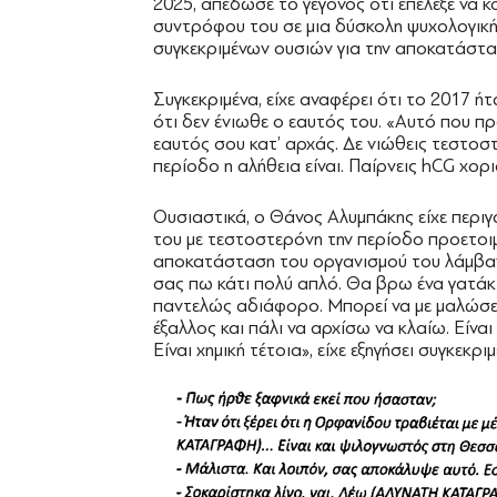
2025, απέδωσε το γεγονός ότι επέλεξε να κ
συντρόφου του σε μια δύσκολη ψυχολογική 
συγκεκριμένων ουσιών για την αποκατάστα
Συγκεκριμένα, είχε αναφέρει ότι το 2017 ήτ
ότι δεν ένιωθε ο εαυτός του. «Αυτό που προκ
εαυτός σου κατ’ αρχάς. Δε νιώθεις τεστοστ
περίοδο η αλήθεια είναι. Παίρνεις hCG χορ
Ουσιαστικά, ο Θάνος Αλυμπάκης είχε περιγ
του με τεστοστερόνη την περίοδο προετοιμ
αποκατάσταση του οργανισμού του λάμβαν
σας πω κάτι πολύ απλό. Θα βρω ένα γατάκι
παντελώς αδιάφορο. Μπορεί να με μαλώσει ο
έξαλλος και πάλι να αρχίσω να κλαίω. Είνα
Είναι χημική τέτοια», είχε εξηγήσει συγκεκριμ