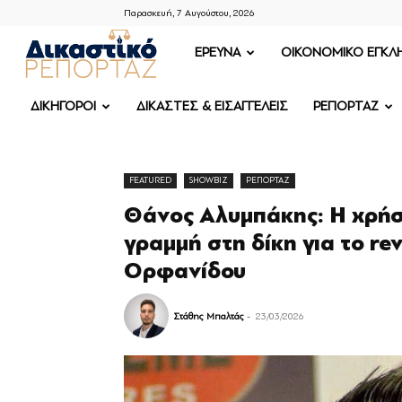
Παρασκευή, 7 Αυγούστου, 2026
ΔΙΚΑΣΤΙΚΟ
ΕΡΕΥΝΑ
OIKONOMIKO ΕΓΚΛ
ΡΕΠΟΡΤΑΖ
ΔΙΚΗΓΟΡΟΙ
ΔΙΚΑΣΤΕΣ & ΕΙΣΑΓΓΕΛΕΙΣ
ΡΕΠΟΡΤΑΖ
FEATURED
SHOWBIZ
ΡΕΠΟΡΤΑΖ
Θάνος Αλυμπάκης: Η χρήσ
γραμμή στη δίκη για το re
Ορφανίδου
Στάθης Μπαλτάς
-
23/03/2026