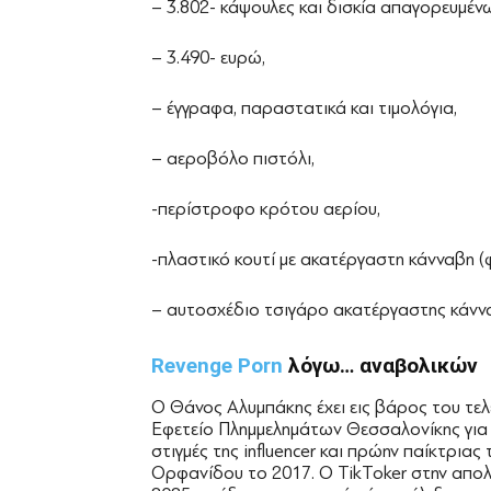
– 3.802- κάψουλες και δισκία απαγορευμέ
– 3.490- ευρώ,
– έγγραφα, παραστατικά και τιμολόγια,
– αεροβόλο πιστόλι,
-περίστροφο κρότου αερίου,
-πλαστικό κουτί με ακατέργαστη κάνναβη (
– αυτοσχέδιο τσιγάρο ακατέργαστης κάνν
Revenge Porn
λόγω… αναβολικών
Ο Θάνος Αλυμπάκης έχει εις βάρος του τε
Εφετείο Πλημμελημάτων Θεσσαλονίκης για
στιγμές της influencer και πρώην παίκτριας 
Ορφανίδου το 2017. Ο TikToker στην απολο