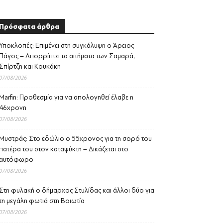
Πρόσφατα άρθρα
Υποκλοπές: Επιμένει στη συγκάλυψη ο Άρειος
Πάγος – Απορρίπτει τα αιτήματα των Σαμαρά,
Σπίρτζη και Κουκάκη
07/08/2026
Marfin: Προθεσμία για να απολογηθεί έλαβε η
46χρονη
07/08/2026
Μυστράς: Στο εδώλιο ο 55χρονος για τη σορό του
πατέρα του στον καταψύκτη – Δικάζεται στο
αυτόφωρο
07/08/2026
Στη φυλακή ο δήμαρχος Στυλίδας και άλλοι δύο για
τη μεγάλη φωτιά στη Βοιωτία
07/08/2026