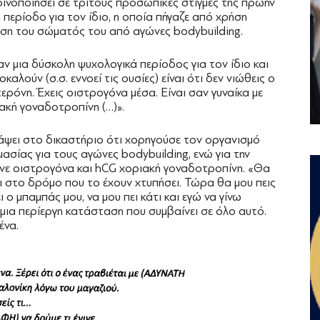
οινοποιήσει σε τρίτους προσωπικές στιγμές της πρώην
περίοδο για τον ίδιο, η οποία πήγαζε από χρήση
ση του σώματός του από αγώνες bodybuilding.
αν μια δύσκολη ψυχολογικά περίοδος για τον ίδιο και
αλούν (σ.σ. εννοεί τις ουσίες) είναι ότι δεν νιώθεις ο
ερόνη. Έχεις οιστρογόνα μέσα. Είναι σαν γυναίκα με
ιακή γοναδοτροπίνη (…)».
άψει στο δικαστήριο ότι χορηγούσε τον οργανισμό
ασίας για τους αγώνες bodybuilding, ενώ για την
ε οιστρογόνα και hCG χοριακή γοναδοτροπίνη. «Θα
 στο δρόμο που το έχουν χτυπήσει. Τώρα θα μου πεις
 μπαμπάς μου, να μου πει κάτι και εγώ να γίνω
ι μια περίεργη κατάσταση που συμβαίνει σε όλο αυτό.
ένα.