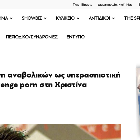
Ποιοι Είμαστε
Διαφημιστείτε Μαζί Μας
Ε
ΗΜΑ
SHOWBIZ
ΚΥΛΙΚΕΙΟ
ΑΝΤΙΔΙΚΟΙ
THE SP
ΠΕΡΙΟΔΙΚΟ/ΣΥΝΔΡΟΜΕΣ
ΕΝΤΥΠΟ
η αναβολικών ως υπερασπιστική
venge porn στη Χριστίνα