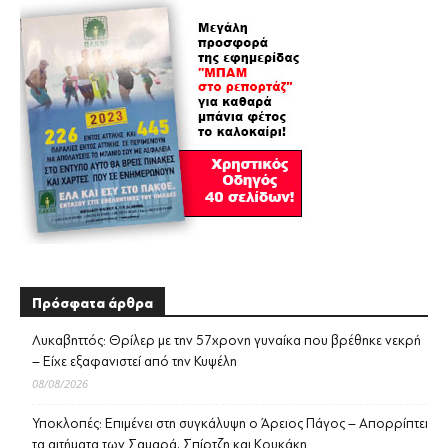
Πρόσφατα άρθρα
Λυκαβηττός: Θρίλερ με την 57χρονη γυναίκα που βρέθηκε νεκρή
– Είχε εξαφανιστεί από την Κυψέλη
08/08/2026
Υποκλοπές: Επιμένει στη συγκάλυψη ο Άρειος Πάγος – Απορρίπτει
τα αιτήματα των Σαμαρά, Σπίρτζη και Κουκάκη