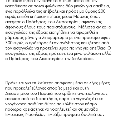
Το δικαστήριο δεν έκανε το αίτημα δεκτό και την
καταδίκασε σε ποινή φυλάκισης δύο μηνών για απείθεια,
ενώ παράλληλα της επέβαλε και πρόστιμο ύψους 200
ευρώ, επειδή υπήρχαν πτήσεις μέσω Μόσχας όπως
ανέφερε ο Πρόεδρος του Δικαστηρίου, αφήνοντας
άφωνους όλους τους παριστάμενους. Μάλιστα αν και ο
εισαγγελέας της έδρας εισηγήθηκε να τιμωρηθεί η
μάρτυρας μόνο για λιπομαρτυρία με ένα πρόστιμο ύψος
300 ευρώ, ο πρόεδρος ήταν ανένδοτος και ζήτησε από
τον εισαγγελέα να προτείνει ύψος ποινής για απείθεια. Ο
εισαγγελέας της έδρας πρότεινε ένα μήνα φυλάκιση αλλά
ο Πρόεδρος του Δικαστηρίου, την διπλασίασε.
Πρόκειται για τη δεύτερη απόφαση μέσα σε λίγες μέρες
που προκαλεί εύλογες απορίες μετά και αυτή
Δικαστηρίου του Πειραιά που κρίθηκε αναιτιολογήτως
απούσα από το δικαστήριο, παρά το γεγονός ότι το
νεογέννητο παιδί παιδί της που ήλθε στον κόσμο
πρόωρα χρειάστηκε να νοσηλευτεί και σε μονάδα
Εντατικής Νοσηλείας. Εντάξει πράγματι δουλειά των