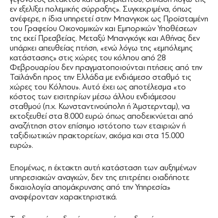
εν εξελίξει πολεμικής σύρραξης». Συγκεκριμένα, όπως
ανέφερε, η ίδια υπηρετεί στην Μπανγκοκ ως Προϊσταμένη
του Γραφείου Οικονομικών και Εμπορικών Υποθέσεων
της εκεί Πρεσβείας. Μεταξύ Μπανγκόγκ και Αθήνας δεν
υπάρχει απευθείας πτήση, «ενώ λόγω της «εμπόλεμης
κατάστασης» στις χώρες του κόλπου από 28
Φεβρουαρίου δεν πραγματοποιούνται πτήσεις από την
Ταϊλάνδη προς την Ελλάδα με ενδιάμεσο σταθμό τις
χώρες του Κόλπου». Αυτό έχει ως αποτέλεσμα «το
κόστος των εισιτηρίων μέσω άλλου ενδιάμεσου
σταθμού (π.χ. Κωνσταντινούπολη ή Άμστερνταμ), να
εκτοξευθεί στα 8.000 ευρώ όπως αποδεικνύεται από
αναζήτηση στον επίσημο ιστότοπο των εταιριών ή
ταξιδιωτικών πρακτορείων, ακόμα και στα 15.000
ευρώ».
Επομένως, η έκτακτη αυτή κατάσταση των αυξημένων
υπηρεσιακών αναγκών, δεν της επιτρέπει οιαδήποτε
δικαιολογία απομάκρυνσης από την Υπηρεσία»
αναφέρονταν χαρακτηριστικά.