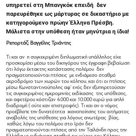
υπηρετεί στη Μπανγκόκ επειδή δεν
παρευρέθηκε ως μάρτυρας σε δικαστήριο με
κατηγορούμενο πρώην Έλληνα Πρέσβη.
Μάλιστα στην υπόθεση ήταν μηνύτρια η ίδια!
Ρεπορτάζ: Βαγγέλης Τριάντης
Τι και αν η συγκεκριμένη διπλωματική υπάλληλος είχε
προσκομίσει μέσω του δικηγόρου της έγγραφη βεβαίωση
ότι λόγω έκτακτης κατάστασης πολέμου δεν
πραγματοποιούνται πτήσεις με ενδιάμεσο σταθμό
αεροδρόμιο των χωρών του κόλπου, και ότι οι πτήσεις
μέσω Κωνσταντινούπολης αφ’ ενός δεν εξυπηρετούσαν
τις συγκεκριμένες ημερομηνίες εκδίκασης της υπόθεσης,
και αφετέρου κόστιζαν 4.000 και 10.000 ευρώ για απλή
διαδρομή ( ούτε καν επιστροφής). Τι και αν ο νόμος
προέβλεπε την δυνατότητα ικανοποίησης του αιτήματος
αναβολής της υπόθεσης για λόγους ανωτέρας βίας,
καθώς λόγω του πολέμου στο Ιράν δεν
πραγματοποιούνται πτήσεις από την Ταϊλάνδη προς την
Ελλάδα με ενδιάμεσο σταθμό τις χώρες του Κόλπου.