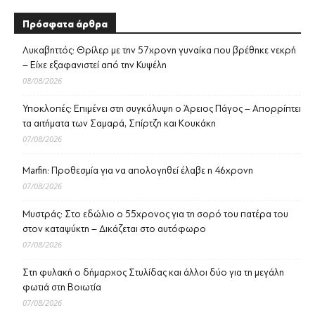
Πρόσφατα άρθρα
Λυκαβηττός: Θρίλερ με την 57χρονη γυναίκα που βρέθηκε νεκρή
– Είχε εξαφανιστεί από την Κυψέλη
08/08/2026
Υποκλοπές: Επιμένει στη συγκάλυψη ο Άρειος Πάγος – Απορρίπτει
τα αιτήματα των Σαμαρά, Σπίρτζη και Κουκάκη
07/08/2026
Marfin: Προθεσμία για να απολογηθεί έλαβε η 46χρονη
07/08/2026
Μυστράς: Στο εδώλιο ο 55χρονος για τη σορό του πατέρα του
στον καταψύκτη – Δικάζεται στο αυτόφωρο
07/08/2026
Στη φυλακή ο δήμαρχος Στυλίδας και άλλοι δύο για τη μεγάλη
φωτιά στη Βοιωτία
07/08/2026