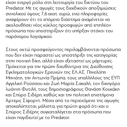
είχαν ενεργό ρόλο στη λειτουργία του δικτύου του
Predator. Με τις αγωγές τους διεκδικούν αποζημιώσεις
συνολικού ύψους 7,6 εκατ. ευρώ, ενώ πληροφορίες
αναφέρουν ότι το επόμενο διάστημα αναμένεται να
ακολουθήσει νέος κύκλος προσφυγών από επιπλέον
πρόσωπα που υποστηρίζουν ότι υπήρξαν στόχοι του
παράνομου λογισμικού.
Στους οκτώ προσφεύγοντες περιλαμβάνονται πρόσωπα
που δεν είχαν παραστεί ως υποστήριξη της κατηγορίας
στην ποινική δίκη, αλλά είχαν εξεταστεί ως μάρτυρες.
Πρόκειται για την πρώην διευθύντρια της Διεύθυνσης
Εγκληματολογικών Ερευνών της ΕΛ.ΑΣ. Πηνελόπη
Μηνιάτη, την Αντωνία Πρίμπα, τους υπαλλήλους της ΕΥΠ
Αγγελική Ρούσσου και Ζωή Μαρία Σακαλή, τον δικηγόρο
Ιωάννη Φυτιλή, τους δημοσιογράφους Θανάση Κουκάκη
και Σπύρο Σιδέρη, καθώς και την πολιτική επιστήμονα
Άρτεμις Σίφορντ. Μέσα από το περιεχόμενο της αγωγής
αποκαλύπτεται, μάλιστα, για πρώτη φορά ότι και ο
Σπύρος Σιδέρης συγκαταλέγεται στα πρόσωπα που
είχαν παγιδευτεί με το Predator.