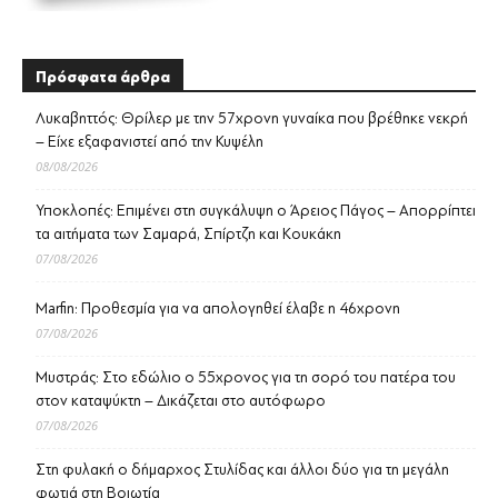
Πρόσφατα άρθρα
Λυκαβηττός: Θρίλερ με την 57χρονη γυναίκα που βρέθηκε νεκρή
– Είχε εξαφανιστεί από την Κυψέλη
08/08/2026
Υποκλοπές: Επιμένει στη συγκάλυψη ο Άρειος Πάγος – Απορρίπτει
τα αιτήματα των Σαμαρά, Σπίρτζη και Κουκάκη
07/08/2026
Marfin: Προθεσμία για να απολογηθεί έλαβε η 46χρονη
07/08/2026
Μυστράς: Στο εδώλιο ο 55χρονος για τη σορό του πατέρα του
στον καταψύκτη – Δικάζεται στο αυτόφωρο
07/08/2026
Στη φυλακή ο δήμαρχος Στυλίδας και άλλοι δύο για τη μεγάλη
φωτιά στη Βοιωτία