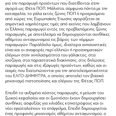
για την παραγωγή προϊόντων που διατίθενται στην
αγορά ως Φέτα ΠΟΠ. Μάλιστα, σύμφωνα πάντα με την
καταγγελία, το γάλα εκτός ζώνης ΠΟΠ ή προερχόμενο
από χώρες της Ευρωπαϊκής Ένωσης αγοράζεται σε
σημαντικά χαμηλότερες τιμές από εκείνες που λαμβάνουν
οι Έλληνες παραγωγοί εντός της προβλεπόμενης ζώνης
παραγωγής, με αποτέλεσμα να δημιουργούνται συνθήκες
αθέμιτου ανταγωνισμού εις βάρος των νόμιμων
παραγωγών. Παράλληλα όμως, ιδιαίτερα ανησυχητικές
είναι και οι αναφορές περί ελλιπών ή προσχηματικών
ελέγχων στην ιχνηλασιμότητα του γάλακτος, στα
ισοζύγια, στα παραστατικά διακίνησης, στις δηλώσεις
παραγωγής και στις εξαγωγές προϊόντων, καθώς και οι
αιχμές που διατυπώνονται για την αποτελεσματικότητα
του ΕΛΓΟ-ΔΗΜΗΤΡΑ, ο οποίος αποτελεί τον βασικό
μηχανισμό πιστοποίησης και ελέγχου της Φέτας ΠΟΠ.
Επειδή το αυξημένο κόστος παραγωγής, η μείωση του
ζωικού κεφαλαίου και οι ζωονόσοι έχουν δημιουργήσει
συνθήκες ασφυξίας για χιλιάδες κτηνοτρόφους και οι
νέοι εγκαταλείπουν το επάγγελμα, Επειδή δημιουργείται
ένας προφανής μηχανισμός αθέμιτου ανταγωνισμού, ο