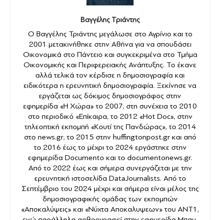
Βαγγέλης Τριάντης
Ο Βαγγέλης Τριάντης μεγάλωσε στο Αγρίνιο και το
2001 μετακινήθηκε στην Αθήνα για να σπουδάσει
Οικονομικά στο Πάντειο και συγκεκριμένα στο Τμήμα
Οικονομικής και Περιφερειακής Ανάπτυξης. Το έκανε
αλλά τελικά τον κέρδισε η δημοσιογραφία και
ειδικότερα η ερευνητική δημοσιογραφία. Ξεκίνησε να
εργάζεται ως δόκιμος δημοσιογράφος στην
εφημερίδα «Η Χώρα» το 2007, στη συνέχεια το 2010
στο περιοδικό «Επίκαιρα, το 2012 «Hot Doc», στην
τηλεοπτική εκπομπή «Κουτί της Πανδώρας», το 2014
στο news.gr, το 2015 στην huffingtonpost.gr και από
το 2016 έως το μέχρι το 2024 εργάστηκε στην
εφημερίδα Documento και το documentonews.gr.
Από το 2022 έως και σήμερα συνεργάζεται με την
ερευνητική ιστοσελίδα DataJournalists. Από το
Σεπτέμβριο του 2024 μέχρι και σήμερα είναι μέλος της
δημοσιογραφικής ομάδας των εκπομπών
«Αποκαλύψεις» και «Νύχτα Αποκαλυψεων» του ANT1,
ενώ παράλληλα αρθρογραφεί στην εφημερίδα Μπαμ,