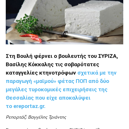
Στη Βουλή φέρνει ο βουλευτής του ΣΥΡΙΖΑ,
Βασίλης Κόκκαλης τις σοβαρότατες
καταγγελίες κτηνοτρόφων
σχετικά με την
παραγωγή «μαϊμού» φέτας ΠΟΠ από δύο
μεγάλες τυροκομικές επιχειρήσεις της
Θεσσαλίας που είχε αποκαλύψει
το ereportaz.gr.
Ρεπορτάζ: Βαγγέλης Τριάντης