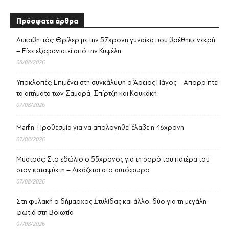
Πρόσφατα άρθρα
Λυκαβηττός: Θρίλερ με την 57χρονη γυναίκα που βρέθηκε νεκρή
– Είχε εξαφανιστεί από την Κυψέλη
08/08/2026
Υποκλοπές: Επιμένει στη συγκάλυψη ο Άρειος Πάγος – Απορρίπτει
τα αιτήματα των Σαμαρά, Σπίρτζη και Κουκάκη
07/08/2026
Marfin: Προθεσμία για να απολογηθεί έλαβε η 46χρονη
07/08/2026
Μυστράς: Στο εδώλιο ο 55χρονος για τη σορό του πατέρα του
στον καταψύκτη – Δικάζεται στο αυτόφωρο
07/08/2026
Στη φυλακή ο δήμαρχος Στυλίδας και άλλοι δύο για τη μεγάλη
φωτιά στη Βοιωτία
07/08/2026