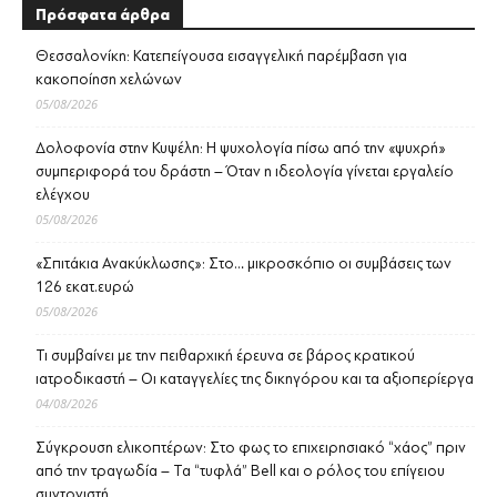
Πρόσφατα άρθρα
Θεσσαλονίκη: Κατεπείγουσα εισαγγελική παρέμβαση για
κακοποίηση χελώνων
05/08/2026
Δολοφονία στην Κυψέλη: Η ψυχολογία πίσω από την «ψυχρή»
συμπεριφορά του δράστη – Όταν η ιδεολογία γίνεται εργαλείο
ελέγχου
05/08/2026
«Σπιτάκια Ανακύκλωσης»: Στο… μικροσκόπιο οι συμβάσεις των
126 εκατ.ευρώ
05/08/2026
Τι συμβαίνει με την πειθαρχική έρευνα σε βάρος κρατικού
ιατροδικαστή – Οι καταγγελίες της δικηγόρου και τα αξιοπερίεργα
04/08/2026
Σύγκρουση ελικοπτέρων: Στο φως το επιχειρησιακό “χάος” πριν
από την τραγωδία – Τα “τυφλά” Bell και ο ρόλος του επίγειου
συντονιστή