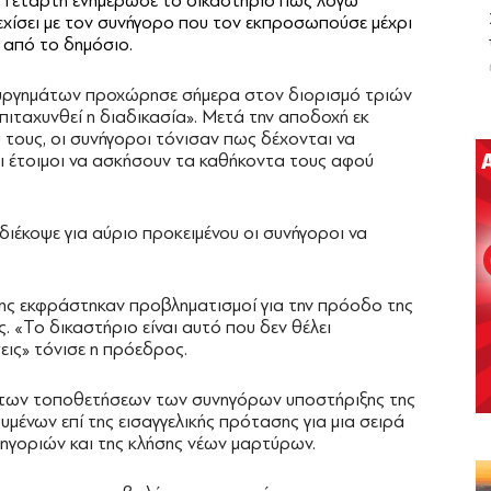
 Τετάρτη ενημέρωσε το δικαστήριο πως λόγω
εχίσει με τον συνήγορο που τον εκπροσωπούσε μέχρι
 από το δημόσιο.
ουργημάτων προχώρησε σήμερα στον διορισμό τριών
ιταχυνθεί η διαδικασία». Μετά την αποδοχή εκ
τους, οι συνήγοροι τόνισαν πως δέχονται να
αι έτοιμοι να ασκήσουν τα καθήκοντα τους αφού
ιέκοψε για αύριο προκειμένου οι συνήγοροι να
σης εκφράστηκαν προβληματισμοί για την πρόοδο της
. «Το δικαστήριο είναι αυτό που δεν θέλει
εις» τόνισε η πρόεδρος.
 των τοποθετήσεων των συνηγόρων υποστήριξης της
μένων επί της εισαγγελικής πρότασης για μια σειρά
ηγοριών και της κλήσης νέων μαρτύρων.