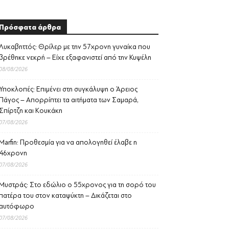
Πρόσφατα άρθρα
Λυκαβηττός: Θρίλερ με την 57χρονη γυναίκα που
βρέθηκε νεκρή – Είχε εξαφανιστεί από την Κυψέλη
08/08/2026
Υποκλοπές: Επιμένει στη συγκάλυψη ο Άρειος
Πάγος – Απορρίπτει τα αιτήματα των Σαμαρά,
Σπίρτζη και Κουκάκη
07/08/2026
Marfin: Προθεσμία για να απολογηθεί έλαβε η
46χρονη
07/08/2026
Μυστράς: Στο εδώλιο ο 55χρονος για τη σορό του
πατέρα του στον καταψύκτη – Δικάζεται στο
αυτόφωρο
07/08/2026