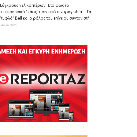
Σύγκρουση ελικοπτέρων: Στο φως το
επιχειρησιακό “χάος” πριν από την τραγωδία – Τα
“τυφλά” Bell και ο ρόλος του επίγειου συντονιστή
04/08/2026