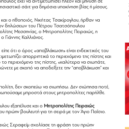
ουλος έχει να αντιμετωπίσει πλέον και μήνυση σε
σιαστικό σάιτ για δημόσια υποκίνηση βίας ή μίσους.
αι ο ηθοποιός, Νικήτας Τσακίρογλου, ήρθαν να
των δηλώσεων του Πέτρου Τσατσόπουλου
ολίτης Μεσσηνίας, ο Μητροπολίτης Πειραιώς, η
ο Γιάννης Καλλιάνος.
πε ότι ο όρος «αποβλάκωση» είναι ενδεικτικός του
ιμετωπίζει απορριπτικά το περιεχόμενο της πίστης και
 το περιεχόμενο της πίστης, «καλύτερα να σιωπάτε,
μώνετε με σκοπό να αποδείξετε την “αποβλάκωση” και
ολίτη, δεν σκοπεύω να σιωπήσω. Δεν σιώπησα ποτέ,
σιωπούσαμε μπροστά στους μητροπολίτες παρήλθε.
υλου εξαπέλυσε και ο
Μητροπολίτης Πειραιώς
ου πρώην βουλευτή για τη σειρά με τον Άγιο Παΐσιο.
ραιώς Σεραφείμ σχολίασε τη φράση του πρώην