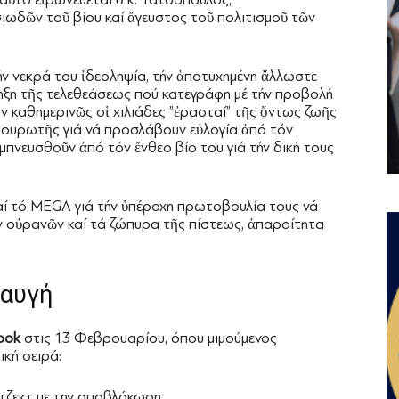
σιωδῶν τοῦ βίου καί ἄγευστος τοῦ πολιτισμοῦ τῶν
ν νεκρά του ἰδεοληψία, τήν ἀποτυχημένη ἄλλωστε
ρηξη τῆς τελεθεάσεως πού κατεγράφη μέ τήν προβολή
ν καθημερινῶς οἱ χιλιάδες ”ἐρασταί” τῆς ὄντως ζωῆς
ουρωτῆς γιά νά προσλάβουν εὐλογία ἀπό τόν
μπνευσθοῦν ἀπό τόν ἔνθεο βίο του γιά τήν δική τους
ί τό MEGA γιά τήν ὑπέροχη πρωτοβουλία τους νά
ῶν οὐρανῶν καί τά ζώπυρα τῆς πίστεως, ἀπαραίτητα
ραυγή
ook
στις 13 Φεβρουαρίου, όπου μιμούμενος
ική σειρά:
ότζεκτ με την αποβλάκωση