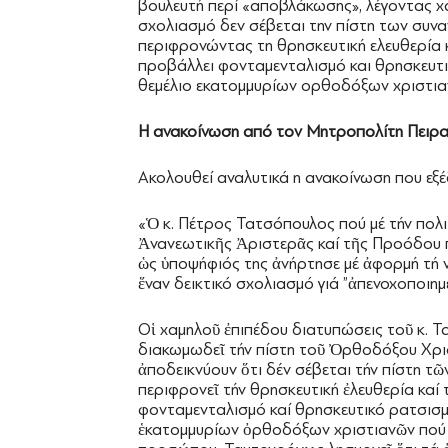
βουλευτή περί «αποβλάκωσης», λέγοντας χ
σχολιασμό δεν σέβεται την πίστη των συνα
περιφρονώντας τη θρησκευτική ελευθερία 
προβάλλει φονταμενταλισμό και θρησκευτι
θεμέλιο εκατομμυρίων ορθοδόξων χριστια
Η ανακοίνωση από τον Μητροπολίτη Πειρ
Ακολουθεί αναλυτικά η ανακοίνωση που εξ
«Ὁ κ. Πέτρος Τατσόπουλος πού μέ τήν πολ
Ἀνανεωτικῆς Ἀριστερᾶς καί τῆς Προόδου
ὡς ὑποψήφιός της ἀνήρτησε μέ ἀφορμή τή 
ἕναν δεικτικό σχολιασμό γιά ”ἀπενοχοποιη
Οἱ χαμηλοῦ ἐπιπέδου διατυπώσεις τοῦ κ. Τα
διακωμωδεῖ τήν πίστη τοῦ Ὀρθοδόξου Χρισ
ἀποδεικνύουν ὅτι δέν σέβεται τήν πίστη τ
περιφρονεῖ τήν θρησκευτική ἐλευθερία καί
φονταμενταλισμό καί θρησκευτικό ρατσισμ
ἑκατομμυρίων ὀρθοδόξων χριστιανῶν πού 