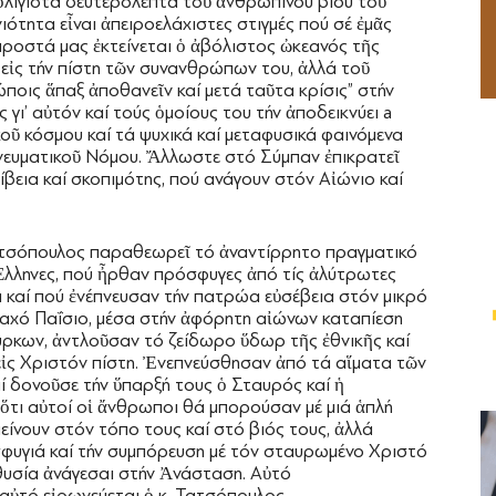
λίγιστα δευτερόλεπτα τοῦ ἀνθρωπίνου βίου τοῦ
ότητα εἶναι ἀπειροελάχιστες στιγμές πού σέ ἐμᾶς
προστά μας ἐκτείνεται ὁ ἀβόλιστος ὠκεανός τῆς
 εἰς τήν πίστη τῶν συνανθρώπων του, ἀλλά τοῦ
ποις ἅπαξ ἀποθανεῖν καί μετά ταῦτα κρίσις” στήν
γι’ αὐτόν καί τούς ὁμοίους του τήν ἀποδεικνύει a
κοῦ κόσμου καί τά ψυχικά καί μεταφυσικά φαινόμενα
 Πνευματικοῦ Νόμου. Ἄλλωστε στό Σύμπαν ἐπικρατεῖ
ίβεια καί σκοπιμότης, πού ανάγουν στόν Αἰώνιο καί
Τατσόπουλος παραθεωρεῖ τό ἀναντίρρητο πραγματικό
ι Ἕλληνες, πού ἦρθαν πρόσφυγες ἀπό τίς ἀλύτρωτες
 καί πού ἐνέπνευσαν τήν πατρώα εὐσέβεια στόν μικρό
αχό Παΐσιο, μέσα στήν ἀφόρητη αἰώνων καταπίεση
ρκων, ἀντλοῦσαν τό ζείδωρο ὕδωρ τῆς ἐθνικῆς καί
εἰς Χριστόν πίστη. Ἐνεπνεύσθησαν ἀπό τά αἵματα τῶν
 δονοῦσε τήν ὕπαρξή τους ὁ Σταυρός καί ἡ
τι αὐτοί οἱ ἄνθρωποι θά μπορούσαν μέ μιά ἁπλή
ίνουν στόν τόπο τους καί στό βιός τους, ἀλλά
οσφυγιά καί τήν συμπόρευση μέ τόν σταυρωμένο Χριστό
ή θυσία ἀνάγεσαι στήν Ἀνάσταση. Αὐτό
αὐτό εἰρωνεύεται ὁ κ. Τατσόπουλος,