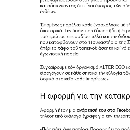
καταδεικνύοντας ὅτι εἶναι ἄμοιρος τῶν οὐ
ἐνθέων.
Ἑπομένως παρέλκει κάθε ἐνασχόλησις μέ τή
διϊστορικά. Τήν ἀπάντηση ἔδωσε ἤδη ἡ ἔκ
τοῦ πρώτου ἐπεισοδίου, ἀλλά καί τήν δίδου
πού καταφθάνουν στό Ἡσυχαστήριο τῆς Σ
ἀπέριτο τάφο τοῦ ταπεινοῦ ἀσκητή καί νά ἐ
ἀγωνιστική πορεία.
Συγχαίρουμε τόν ὀργανισμό ALTER EGO κα
εἰσαγάγουν σέ κάθε σπιτικό τήν εὐλογία τ
δομικά στοιχεῖα κάθε ὑπάρξεως».
Η αφορμή για την κατακ
Αφορμή ήταν μια
ανάρτησή του στο Faceb
τηλεοπτικό διάλογο έγραφε για την τηλεοπτ
-Πώς πάει, άγιε πατέρα; Προχωράει το πρ