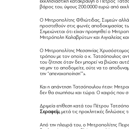
εκκλησιαστική κατακραυγή ο Πέτρος Τατσόπ
βάρος του, ύψους 200.0000 ευρώ από εκκλη
Ο Μητροπολίτης Φθιώτιδας, Συμεών αλλά κ
προστεθούν στις φωνές αποδοκιμασίας 
Σημειώνεται ότι είχαν προηγηθεί ο Μητροπ
Μητρόπολη Καλαβρύτων και Αιγιαλείας και 
Ο Μητροπολίτης Μεσσηνίας Χρυσόστομος εί
τρόπου με τον οποίο ο κ. Τατσόπουλος αντ
του ζήτησε όταν δεν μπορεί να βιώσει αυτό
να μην το αποδομείτε, ούτε να το αποδυνα
την “απενοχοποίηση””».
Και η απάντηση Τατσόπουλου ήταν: Μητροπ
δεν θα σιωπήσω και τώρα. Ο καιρός που 
Δριμεία επίθεση κατά του Πέτρου Τατσόπο
Σεραφείμ,
μετά τις προκλητικές δηλώσεις τ
Από την πλευρά του, ο Μητροπολίτης Πει