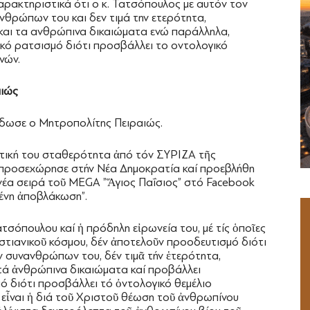
αρακτηριστικά ότι ο κ. Τατσόπουλος με αυτόν τον
νθρώπων του και δεν τιμά την ετερότητα,
και τα ανθρώπινα δικαιώματα ενώ παράλληλα,
κό ρατσισμό διότι προσβάλλει το οντολογικό
νών.
αιώς
έδωσε ο Μητροπολίτης Πειραιώς.
ιτική του σταθερότητα ἀπό τόν ΣΥΡΙΖΑ τῆς
 προσεχώρησε στήν Νέα Δημοκρατία καί προεβλήθη
νέα σειρά τοῦ MEGA ”Ἅγιος Παΐσιος” στό Facebook
μένη ἀποβλάκωση”.
τσόπουλου καί ἡ πρόδηλη εἰρωνεία του, μέ τίς ὁποῖες
τιανικοῦ κόσμου, δέν ἀποτελοῦν προοδευτισμό διότι
ῶν συνανθρώπων του, δέν τιμᾶ τήν ἑτερότητα,
 τά ἀνθρώπινα δικαιώματα καί προβάλλει
ό διότι προσβάλλει τό ὀντολογικό θεμέλιο
εἶναι ἡ διά τοῦ Χριστοῦ θέωση τοῦ ἀνθρωπίνου