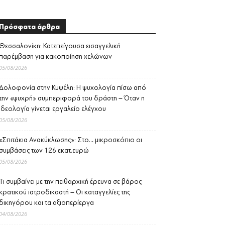
Πρόσφατα άρθρα
Θεσσαλονίκη: Κατεπείγουσα εισαγγελική
παρέμβαση για κακοποίηση χελώνων
05/08/2026
Δολοφονία στην Κυψέλη: Η ψυχολογία πίσω από
την «ψυχρή» συμπεριφορά του δράστη – Όταν η
ιδεολογία γίνεται εργαλείο ελέγχου
05/08/2026
«Σπιτάκια Ανακύκλωσης»: Στο… μικροσκόπιο οι
συμβάσεις των 126 εκατ.ευρώ
05/08/2026
Τι συμβαίνει με την πειθαρχική έρευνα σε βάρος
κρατικού ιατροδικαστή – Οι καταγγελίες της
δικηγόρου και τα αξιοπερίεργα
04/08/2026