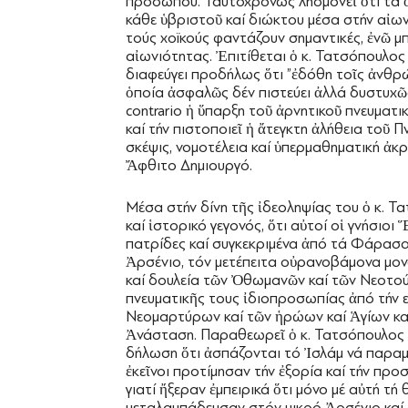
προσώπου. Ταυτοχρόνως λησμονεῖ ὅτι τά ὀ
κάθε ὑβριστοῦ καί διώκτου μέσα στήν αἰωνι
τούς χοϊκούς φαντάζουν σημαντικές, ἐνῶ μ
αἰωνιότητας. Ἐπιτίθεται ὁ κ. Τατσόπουλος
διαφεύγει προδήλως ὅτι ”ἐδόθη τοῖς ἀνθρώ
ὁποία ἀσφαλῶς δέν πιστεύει ἀλλά δυστυχῶς 
contrario ἡ ὕπαρξη τοῦ ἀρνητικοῦ πνευματι
καί τήν πιστοποιεῖ ἡ ἄτεγκτη ἀλήθεια τοῦ
σκέψις, νομοτέλεια καί ὑπερμαθηματική ἀκρ
Ἄφθιτο Δημιουργό.
Μέσα στήν δίνη τῆς ἰδεοληψίας του ὁ κ. 
καί ἱστορικό γεγονός, ὅτι αὐτοί οἱ γνήσιο
πατρίδες καί συγκεκριμένα ἀπό τά Φάρασα
Ἀρσένιο, τόν μετέπειτα οὐρανοβάμονα μον
καί δουλεία τῶν Ὀθωμανῶν καί τῶν Νεοτού
πνευματικῆς τους ἰδιοπροσωπίας ἀπό τήν 
Νεομαρτύρων καί τῶν ἡρώων καί Ἁγίων καί
Ἀνάσταση. Παραθεωρεῖ ὁ κ. Τατσόπουλος ὅ
δήλωση ὅτι ἀσπάζονται τό Ἰσλάμ νά παραμε
ἐκεῖνοι προτίμησαν τήν ἐξορία καί τήν πρ
γιατί ἤξεραν ἐμπειρικά ὅτι μόνο μέ αὐτή τ
μεταλαμπάδευσαν στόν μικρό Ἀρσένιο καί 