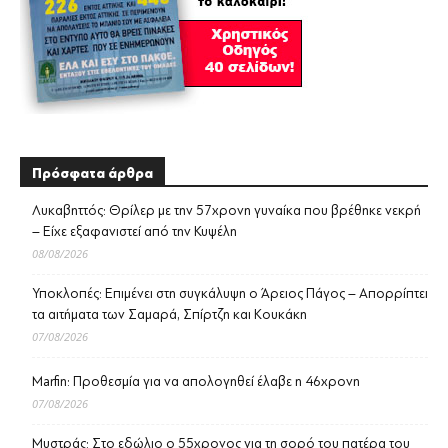
Πρόσφατα άρθρα
Λυκαβηττός: Θρίλερ με την 57χρονη γυναίκα που βρέθηκε νεκρή
– Είχε εξαφανιστεί από την Κυψέλη
08/08/2026
Υποκλοπές: Επιμένει στη συγκάλυψη ο Άρειος Πάγος – Απορρίπτει
τα αιτήματα των Σαμαρά, Σπίρτζη και Κουκάκη
07/08/2026
Marfin: Προθεσμία για να απολογηθεί έλαβε η 46χρονη
07/08/2026
Μυστράς: Στο εδώλιο ο 55χρονος για τη σορό του πατέρα του