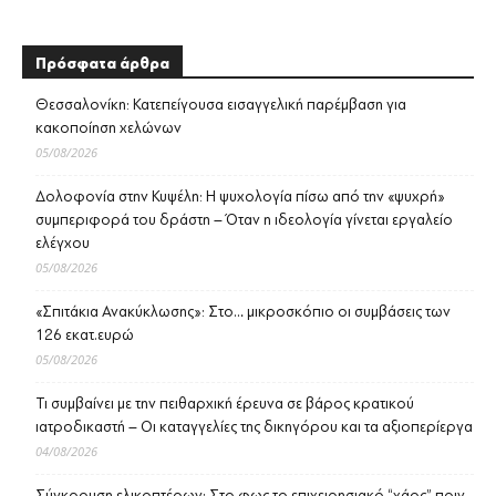
Πρόσφατα άρθρα
Θεσσαλονίκη: Κατεπείγουσα εισαγγελική παρέμβαση για
κακοποίηση χελώνων
05/08/2026
Δολοφονία στην Κυψέλη: Η ψυχολογία πίσω από την «ψυχρή»
συμπεριφορά του δράστη – Όταν η ιδεολογία γίνεται εργαλείο
ελέγχου
05/08/2026
«Σπιτάκια Ανακύκλωσης»: Στο… μικροσκόπιο οι συμβάσεις των
126 εκατ.ευρώ
05/08/2026
Τι συμβαίνει με την πειθαρχική έρευνα σε βάρος κρατικού
ιατροδικαστή – Οι καταγγελίες της δικηγόρου και τα αξιοπερίεργα
04/08/2026
Σύγκρουση ελικοπτέρων: Στο φως το επιχειρησιακό “χάος” πριν