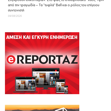
από την τραγωδία – Τα “τυφλά” Bell και ο ρόλος του επίγειου
συντονιστή
04/08/2026