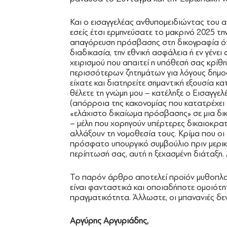
Και ο εισαγγελέας ανθυπομειδιώντας του αν
εσείς έτσι ερμηνεύσατε το μακρινό 2025 τη
απαγόρευση πρόσβασης στη δικογραφία ότα
διαδικασία, την εθνική ασφάλεια ή εν γένε
χειρισμού που απαιτεί η υπόθεσή σας κρίθ
περισσότερων ζητημάτων για λόγους δημο
είχατε και διατηρείτε σημαντική εξουσία κ
θέλετε τη γνώμη μου – κατέληξε ο Εισαγγε
(απόρροια της κακονομίας που κατατρέχει 
«ελάχιστο δικαίωμα πρόσβασης» σε μια δι
– μέλη που χορηγούν υπέρτερες δικαιοκρατ
αλλάξουν τη νομοθεσία τους. Κρίμα που οι
πρόσφατο υπουργικό συμβούλιο πριν μερικ
περίπτωσή σας, αυτή η ξεχασμένη διάταξη. 
Το παρόν άρθρο αποτελεί προϊόν μυθοπλα
είναι φανταστικά και οποιαδήποτε ομοιότη
πραγματικότητα. Άλλωστε, οι μπανανιές δ
Αργύρης Αργυριάδης,