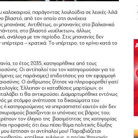
ου καλοκαιριού, παράγοντας λουλούδια σε λευκές-λιλά
νο βλαστό, από τον οποίο στη συνέχεια
 μπανάνας. Αντιθέτως, οι μπανανίες στο βαλκανικό
 πάντοτε, στο βλαστό «ευέλικτων», άλλως
ό, ανάλογα με την περίοδο. Στις μπανανίες δεν
υπέρτερα – κρατικά. Το υπέρτερο, το κρίνει κατά το
ανανία, το έτος 2035, κατηγορήθηκε από τους
οσύνης. Οι αντίπαλοί του τον κατηγορούσαν για το
ρόμενες ως παράνομες) επιδοτήσεις για την εφαρμογή
καιοσύνης. Ο άνθρωπος ζήτησε να πληροφορηθεί γιατί
οτολογίες. Έλλειπαν οι καταθέσεις μαρτύρων, οι
αλάβει τι θα αντικρούσει. Διαμαρτυρήθηκε εντόνως
γός με στόμφο ανέπτυσσε τα δικαιώματα του
ς ή κατηγορούμενος να υπερασπιστεί εαυτόν εάν δεν
ισχυρισμούς βασίζονται οι υπόνοιες εις βάρος του;
ιτρέπουν τον έλεγχο της βασιμότητας της κατηγορίας
Είναι προφανές ότι έχω πέσει θύμα πολιτικής δίωξης
ι μου έστησαν οι αντίπαλοί μου! Παραβιάζεται
μοθεσία», κατέληγε, ευλόγως, ο πρώην Υπουργός .