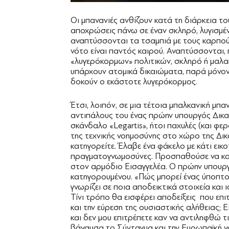
Οι μπανανιές ανθίζουν κατά τη διάρκεια τ
αποχρώσεις πάνω σε έναν σκληρό, λυγισμέ
αναπτύσσονται τα τσαμπιά με τους καρπούς
νότο είναι παντός καιρού. Αναπτύσσονται,
«λυγερόκορμων» πολιτικών, σκληρό ή μαλακ
υπάρχουν ατομικά δικαιώματα, παρά μόνον 
δοκούν ο εκάστοτε λυγερόκορμος.
Έτσι, λοιπόν, σε μια τέτοια μπαλκανική μπ
αντιπάλους του ένας πρώην υπουργός Δικαι
σκάνδαλο «Legartis», ήτοι παχυλές (και φε
της τεχνικής νοημοσύνης στο χώρο της Δι
κατηγορείτε. Έλαβε ένα φάκελο με κάτι εικ
πραγματογνωμοσύνες. Προσπαθούσε να κατ
στον αρμόδιο Εισαγγελέα. Ο πρώην υπουρ
κατηγορουμένου. «Πώς μπορεί ένας ύποπτο
γνωρίζει σε ποια αποδεικτικά στοιχεία και 
Τίνι τρόπο θα εισφέρει αποδείξεις που επ
και την εύρεση της ουσιαστικής αλήθειας; 
και δεν μου επιτρέπετε καν να αντιληφθώ τ
βάναυσα το Σύνταγμα και την Ευρωπαϊκή νο