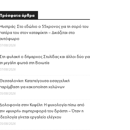
Πρόσφατα άρθρα
Μυστράς: Στο εδώλιο ο 55χρονος για τη σορό του
πατέρα του στον καταψύκτη – Δικάζεται στο
αυτόφωρο
07/08/2026
Στη φυλακή ο δήμαρχος Στυλίδας και άλλοι δύο για
τη μεγάλη φωτιά στη Βοιωτία
07/08/2026
Θεσσαλονίκη: Κατεπείγουσα εισαγγελική
παρέμβαση για κακοποίηση χελώνων
05/08/2026
Δολοφονία στην Κυψέλη: Η ψυχολογία πίσω από
την «ψυχρή» συμπεριφορά του δράστη – Όταν η
ιδεολογία γίνεται εργαλείο ελέγχου
05/08/2026