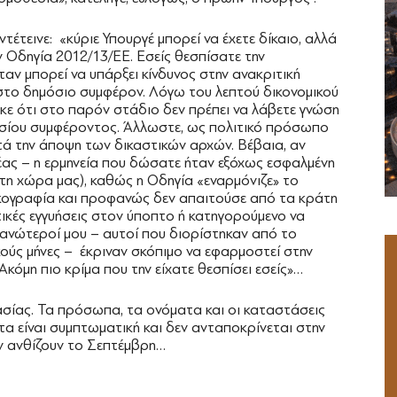
τέτεινε: «κύριε Υπουργέ μπορεί να έχετε δίκαιο, αλλά
ν Οδηγία 2012/13/ΕΕ. Εσείς θεσπίσατε την
ν μπορεί να υπάρξει κίνδυνος στην ανακριτική
ι στο δημόσιο συμφέρον. Λόγω του λεπτού δικονομικού
ηκε ότι στο παρόν στάδιο δεν πρέπει να λάβετε γνώση
σίου συμφέροντος. Άλλωστε, ως πολιτικό πρόσωπο
ατά την άποψη των δικαστικών αρχών. Βέβαια, αν
λέας – η ερμηνεία που δώσατε ήταν εξόχως εσφαλμένη
τη χώρα μας), καθώς η Οδηγία «εναρμόνιζε» το
κογραφία και προφανώς δεν απαιτούσε από τα κράτη
ικές εγγυήσεις στον ύποπτο ή κατηγορούμενο να
 ανώτεροί μου – αυτοί που διορίστηκαν από το
ούς μήνες – έκριναν σκόπιμο να εφαρμοστεί στην
Ακόμη πιο κρίμα που την είχατε θεσπίσει εσείς»…
σίας. Τα πρόσωπα, τα ονόματα και οι καταστάσεις
τα είναι συμπτωματική και δεν ανταποκρίνεται στην
εν ανθίζουν το Σεπτέμβρη…