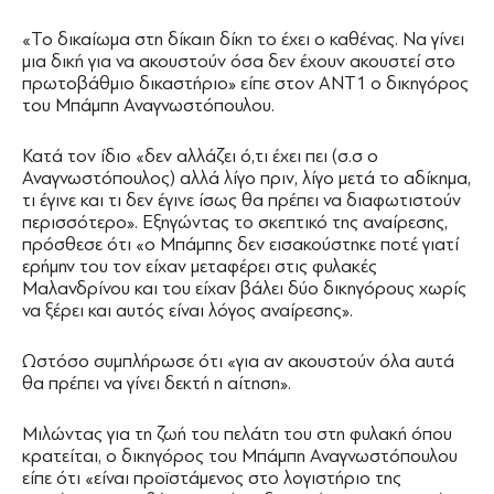
«Το δικαίωμα στη δίκαιη δίκη το έχει ο καθένας. Να γίνει
μια δική για να ακουστούν όσα δεν έχουν ακουστεί στο
πρωτοβάθμιο δικαστήριο» είπε στον ΑΝΤ1 ο δικηγόρος
του Μπάμπη Αναγνωστόπουλου.
Κατά τον ίδιο «δεν αλλάζει ό,τι έχει πει (σ.σ ο
Αναγνωστόπουλος) αλλά λίγο πριν, λίγο μετά το αδίκημα,
τι έγινε και τι δεν έγινε ίσως θα πρέπει να διαφωτιστούν
περισσότερο». Εξηγώντας το σκεπτικό της αναίρεσης,
πρόσθεσε ότι «ο Μπάμπης δεν εισακούστηκε ποτέ γιατί
ερήμην του τον είχαν μεταφέρει στις φυλακές
Μαλανδρίνου και του είχαν βάλει δύο δικηγόρους χωρίς
να ξέρει και αυτός είναι λόγος αναίρεσης».
Ωστόσο συμπλήρωσε ότι «για αν ακουστούν όλα αυτά
θα πρέπει να γίνει δεκτή η αίτηση».
Μιλώντας για τη ζωή του πελάτη του στη φυλακή όπου
κρατείται, ο δικηγόρος του Μπάμπη Αναγνωστόπουλου
είπε ότι «είναι προϊστάμενος στο λογιστήριο της