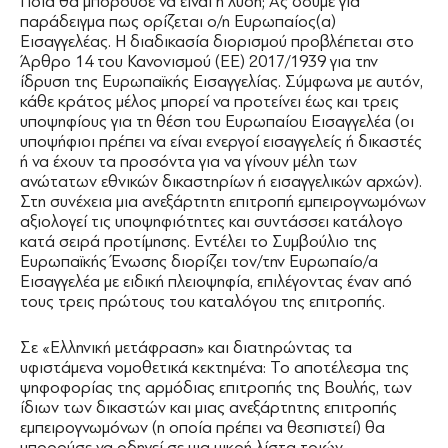
Ποιά θα μπορούσε να είναι η λύση; Ας δούμε για
παράδειγμα πως ορίζεται ο/η Ευρωπαίος(α)
Εισαγγελέας. Η διαδικασία διορισμού προβλέπεται στο
Άρθρο 14 του Κανονισμού (ΕΕ) 2017/1939 για την
ίδρυση της Ευρωπαϊκής Εισαγγελίας. Σύμφωνα με αυτόν,
κάθε κράτος μέλος μπορεί να προτείνει έως και τρεις
υποψηφίους για τη θέση του Ευρωπαίου Εισαγγελέα (οι
υποψήφιοι πρέπει να είναι ενεργοί εισαγγελείς ή δικαστές
ή να έχουν τα προσόντα για να γίνουν μέλη των
ανώτατων εθνικών δικαστηρίων ή εισαγγελικών αρχών).
Στη συνέχεια μια ανεξάρτητη επιτροπή εμπειρογνωμόνων
αξιολογεί τις υποψηφιότητες και συντάσσει κατάλογο
κατά σειρά προτίμησης. Εντέλει το Συμβούλιο της
Ευρωπαϊκής Ένωσης διορίζει τον/την Ευρωπαίο/α
Εισαγγελέα με ειδική πλειοψηφία, επιλέγοντας έναν από
τους τρεις πρώτους του καταλόγου της επιτροπής.
Σε «Ελληνική μετάφραση» και διατηρώντας τα
υφιστάμενα νομοθετικά κεκτημένα: Το αποτέλεσμα της
ψηφοφορίας της αρμόδιας επιτροπής της Βουλής, των
ίδιων των δικαστών και μιας ανεξάρτητης επιτροπής
εμπειρογνωμόνων (η οποία πρέπει να θεσπιστεί) θα
μπορούσε να οδηγεί σε μια μικρή λίστα τριών