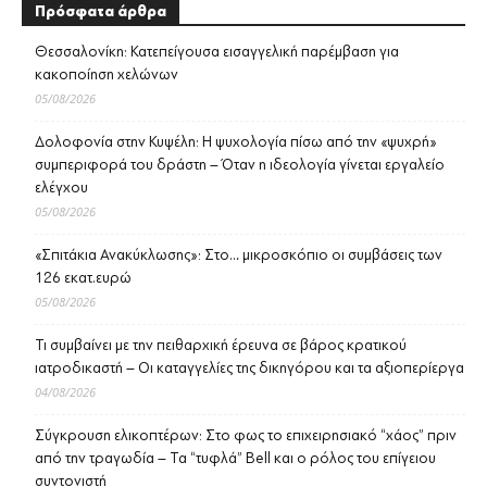
Πρόσφατα άρθρα
Θεσσαλονίκη: Κατεπείγουσα εισαγγελική παρέμβαση για
κακοποίηση χελώνων
05/08/2026
Δολοφονία στην Κυψέλη: Η ψυχολογία πίσω από την «ψυχρή»
συμπεριφορά του δράστη – Όταν η ιδεολογία γίνεται εργαλείο
ελέγχου
05/08/2026
«Σπιτάκια Ανακύκλωσης»: Στο… μικροσκόπιο οι συμβάσεις των
126 εκατ.ευρώ
05/08/2026
Τι συμβαίνει με την πειθαρχική έρευνα σε βάρος κρατικού
ιατροδικαστή – Οι καταγγελίες της δικηγόρου και τα αξιοπερίεργα
04/08/2026
Σύγκρουση ελικοπτέρων: Στο φως το επιχειρησιακό “χάος” πριν
από την τραγωδία – Τα “τυφλά” Bell και ο ρόλος του επίγειου
συντονιστή