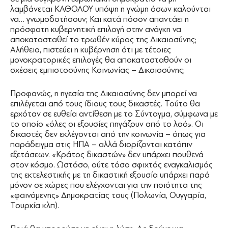
λαμβάνεται ΚΑΘΟΛΟΥ υπόψη η γνώμη όσων καλούνται
να… γνωμοδοτήσουν; Και κατά πόσον απαντάει η
πρόσφατη κυβερνητική επιλογή στην ανάγκη να
αποκατασταθεί το τρωθέν κύρος της Δικαιοσύνης;
Αλήθεια, πιστεύει η κυβέρνηση ότι με τέτοιες
μονοκρατορικές επιλογές θα αποκατασταθούν οι
σχέσεις εμπιστοσύνης Κοινωνίας – Δικαιοσύνης;
Προφανώς, η ηγεσία της Δικαιοσύνης δεν μπορεί να
επιλέγεται από τους ίδιους τους δικαστές. Τούτο θα
ερχόταν σε ευθεία αντίθεση με το Σύνταγμα, σύμφωνα με
το οποίο «όλες οι εξουσίες πηγάζουν από το λαό». Οι
δικαστές δεν εκλέγονται από την κοινωνία – όπως για
παράδειγμα στις ΗΠΑ – αλλά διορίζονται κατόπιν
εξετάσεων. «Κράτος δικαστών» δεν υπάρχει πουθενά
στον κόσμο. Ωστόσο, ούτε τόσο σφιχτός εναγκαλισμός
της εκτελεστικής με τη δικαστική εξουσία υπάρχει παρά
μόνον σε χώρες που ελέγχονται για την ποιότητα της
«φαινόμενης» Δημοκρατίας τους (Πολωνία, Ουγγαρία,
Τουρκία κλπ).