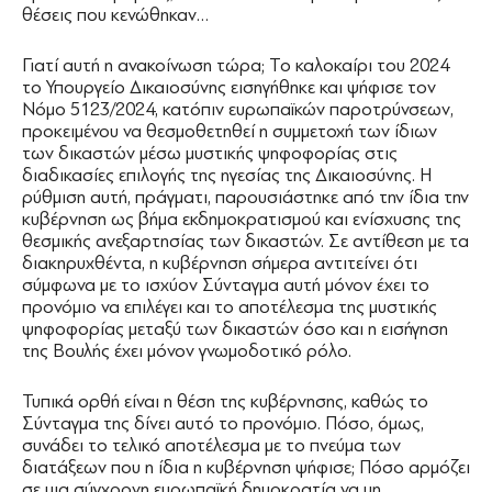
θέσεις που κενώθηκαν…
Γιατί αυτή η ανακοίνωση τώρα; Το καλοκαίρι του 2024
το Υπουργείο Δικαιοσύνης εισηγήθηκε και ψήφισε τον
Νόμο 5123/2024, κατόπιν ευρωπαϊκών παροτρύνσεων,
προκειμένου να θεσμοθετηθεί η συμμετοχή των ίδιων
των δικαστών μέσω μυστικής ψηφοφορίας στις
διαδικασίες επιλογής της ηγεσίας της Δικαιοσύνης. Η
ρύθμιση αυτή, πράγματι, παρουσιάστηκε από την ίδια την
κυβέρνηση ως βήμα εκδημοκρατισμού και ενίσχυσης της
θεσμικής ανεξαρτησίας των δικαστών. Σε αντίθεση με τα
διακηρυχθέντα, η κυβέρνηση σήμερα αντιτείνει ότι
σύμφωνα με το ισχύον Σύνταγμα αυτή μόνον έχει το
προνόμιο να επιλέγει και το αποτέλεσμα της μυστικής
ψηφοφορίας μεταξύ των δικαστών όσο και η εισήγηση
της Βουλής έχει μόνον γνωμοδοτικό ρόλο.
Τυπικά ορθή είναι η θέση της κυβέρνησης, καθώς το
Σύνταγμα της δίνει αυτό το προνόμιο. Πόσο, όμως,
συνάδει το τελικό αποτέλεσμα με το πνεύμα των
διατάξεων που η ίδια η κυβέρνηση ψήφισε; Πόσο αρμόζει
σε μια σύγχρονη ευρωπαϊκή δημοκρατία να μη