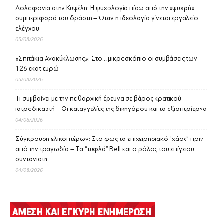
Δολοφονία στην Κυψέλη: Η ψυχολογία πίσω από την «ψυχρή»
συμπεριφορά του δράστη – Όταν η ιδεολογία γίνεται εργαλείο
ελέγχου
05/08/2026
«Σπιτάκια Ανακύκλωσης»: Στο… μικροσκόπιο οι συμβάσεις των
126 εκατ.ευρώ
05/08/2026
Τι συμβαίνει με την πειθαρχική έρευνα σε βάρος κρατικού
ιατροδικαστή – Οι καταγγελίες της δικηγόρου και τα αξιοπερίεργα
04/08/2026
Σύγκρουση ελικοπτέρων: Στο φως το επιχειρησιακό “χάος” πριν
από την τραγωδία – Τα “τυφλά” Bell και ο ρόλος του επίγειου
συντονιστή
04/08/2026