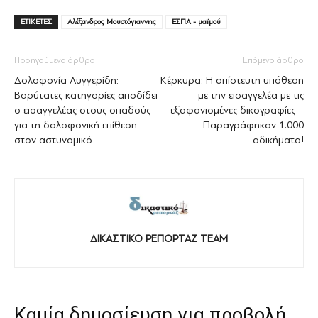
ΕΤΙΚΕΤΕΣ
Αλέξανδρος Μουστόγιαννης
ΕΣΠΑ - μαϊμού
Προηγούμενο άρθρο
Επόμενο άρθρο
Δολοφονία Λυγγερίδη:
Κέρκυρα: Η απίστευτη υπόθεση
Βαρύτατες κατηγορίες αποδίδει
με την εισαγγελέα με τις
ο εισαγγελέας στους οπαδούς
εξαφανισμένες δικογραφίες –
για τη δολοφονική επίθεση
Παραγράφηκαν 1.000
στον αστυνομικό
αδικήματα!
ΔΙΚΑΣΤΙΚΟ ΡΕΠΟΡΤΑΖ TEAM
Καμία δημοσίευση για προβολή