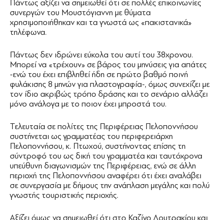
Πάντως αξίζει να σημειωθεί ότι σε πολλές επικοινωνίες
συνεργών του Μουστόγιαννη με θύματα
χρησιμοποιήθηκαν και τα γνωστά ως «πακιστανικά»
τηλέφωνα.
Πάντως δεν ιδρώνει εύκολα του αυτί του 38χρονου.
Μπορεί να «τρέχουν» σε βάρος του μηνύσεις για απάτες
-ενώ του έχει επιβληθεί ήδη σε πρώτο βαθμό ποινή
φυλάκισης 8 μηνών για πλαστογραφία-, όμως συνεχίζει με
τον ίδιο ακριβώς τρόπο δράσης και το σενάριο αλλάζει
μόνο ανάλογα με το ποιον έχει μπροστά του.
Τελευταία σε πολίτες της Περιφέρειας Πελοποννήσου
συστήνεται ως γραμματέας του περιφερειάρχη
Πελοποννήσου, κ. Πτωχού, συστήνοντας επίσης τη
σύντροφό του ως δική του γραμματέα και ταυτόχρονα
υπεύθυνη διαγωνισμών της Περιφέρειας, ενώ σε άλλη
περιοχή της Πελοποννήσου αναφέρει ότι έχει αναλάβει
σε συνεργασία με δήμους την ανάπλαση μεγάλης και πολύ
γνωστής τουριστικής περιοχής.
Αξίζει όμως να σημειωθεί ότι στο Καζίνο Λουτρακίου και