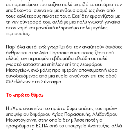
σε παρακείμενο του καζίνο πολύ ακριβό εστιατόριο τον
υποδέχονται συχνά και με ενθουσιασμό ως έναν από
τους καλύτερους πελάτες τους. Εκεί δεν εμφανίζεται με
τη νυν σύντροφό του, αλλά με μια πολύ γνωστή γυναίκα
στον νομό και μοναδική κληρονόμο πολύ μεγάλης
περιουσίας.
Παρ’ όλα αυτά, ενώ γνωρίζει ότι τον αναζητούν δεκάδες
άνθρωποι στην Αγία Παρασκευή και ποιος ξέρει πού
αλλού, την περασμένη εβδομάδα εθεάθη σε πολύ
γνωστό κατάστημα επίπλων επί της λεωφόρου
Μεσογείων, ενώ μόλις προ ημερών απογευματινή ώρα
συνοδευόμενος από μια κυρία κινούνταν επί της οδού
Φιλελλήνων στο Σύνταγμα.
Το «πρώτο θύμα»
Η «Χριστίνα» είναι το πρώτο θύμα απάτης του πρώην
υποψήφιου δημάρχου Αγίας Παρασκευής, Αλέξανδρου
Μουστόγιαννη, στην οποία δεν μίλησε ποτέ για
προγράμματα ΕΣΠΑ από το υπουργείο Ανάπτυξης, αλλά