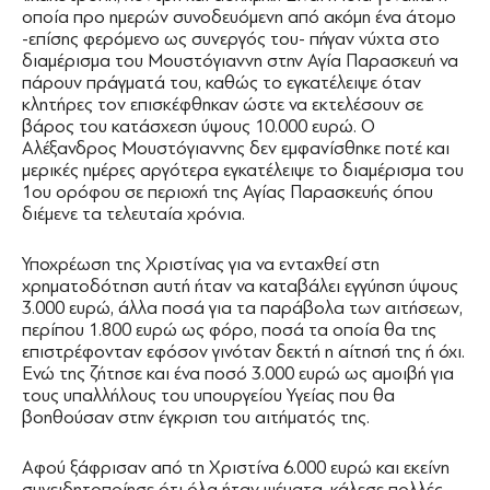
οποία προ ημερών συνοδευόμενη από ακόμη ένα άτομο
-επίσης φερόμενο ως συνεργός του- πήγαν νύχτα στο
διαμέρισμα του Μουστόγιαννη στην Αγία Παρασκευή να
πάρουν πράγματά του, καθώς το εγκατέλειψε όταν
κλητήρες τον επισκέφθηκαν ώστε να εκτελέσουν σε
βάρος του κατάσχεση ύψους 10.000 ευρώ. Ο
Αλέξανδρος Μουστόγιαννης δεν εμφανίσθηκε ποτέ και
μερικές ημέρες αργότερα εγκατέλειψε το διαμέρισμα του
1ου ορόφου σε περιοχή της Αγίας Παρασκευής όπου
διέμενε τα τελευταία χρόνια.
Υποχρέωση της Χριστίνας για να ενταχθεί στη
χρηματοδότηση αυτή ήταν να καταβάλει εγγύηση ύψους
3.000 ευρώ, άλλα ποσά για τα παράβολα των αιτήσεων,
περίπου 1.800 ευρώ ως φόρο, ποσά τα οποία θα της
επιστρέφονταν εφόσον γινόταν δεκτή η αίτησή της ή όχι.
Ενώ της ζήτησε και ένα ποσό 3.000 ευρώ ως αμοιβή για
τους υπαλλήλους του υπουργείου Υγείας που θα
βοηθούσαν στην έγκριση του αιτήματός της.
Αφού ξάφρισαν από τη Χριστίνα 6.000 ευρώ και εκείνη
συνειδητοποίησε ότι όλα ήταν ψέματα, κάλεσε πολλές