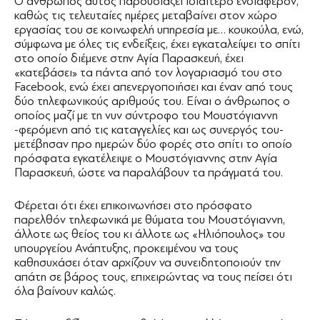
Ο άνθρωπος αυτός παρουσιάζει ιδιαίτερο ενδιαφέρον,
καθώς τις τελευταίες ημέρες μεταβαίνει στον χώρο
εργασίας του σε κοινωφελή υπηρεσία με… κουκούλα, ενώ,
σύμφωνα με όλες τις ενδείξεις, έχει εγκαταλείψει το σπίτι
στο οποίο διέμενε στην Αγία Παρασκευή, έχει
«κατεβάσει» τα πάντα από τον λογαριασμό του στο
Facebook, ενώ έχει απενεργοποιήσει και έναν από τους
δύο τηλεφωνικούς αριθμούς του. Είναι ο άνθρωπος ο
οποίος μαζί με τη νυν σύντροφο του Μουστόγιαννη
-φερόμενη από τις καταγγελίες και ως συνεργός του-
μετέβησαν προ ημερών δύο φορές στο σπίτι το οποίο
πρόσφατα εγκατέλειψε ο Μουστόγιαννης στην Αγία
Παρασκευή, ώστε να παραλάβουν τα πράγματά του.
Φέρεται ότι έχει επικοινωνήσει στο πρόσφατο
παρελθόν τηλεφωνικά με θύματα του Μουστόγιαννη,
άλλοτε ως θείος του κι άλλοτε ως «Ηλιόπουλος» του
υπουργείου Ανάπτυξης, προκειμένου να τους
καθησυχάσει όταν αρχίζουν να συνειδητοποιούν την
απάτη σε βάρος τους, επιχειρώντας να τους πείσει ότι
όλα βαίνουν καλώς.