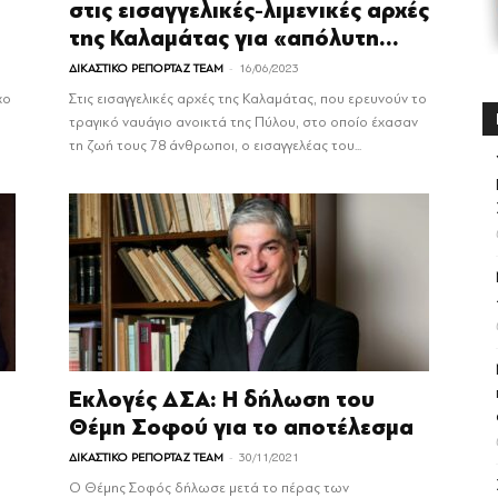
α
στις εισαγγελικές-λιμενικές αρχές
της Καλαμάτας για «απόλυτη...
-
ΔΙΚΑΣΤΙΚΟ ΡΕΠΟΡΤΑΖ TEAM
16/06/2023
χο
Στις εισαγγελικές αρχές της Καλαμάτας, που ερευνούν το
τραγικό ναυάγιο ανοικτά της Πύλου, στο οποίο έχασαν
τη ζωή τους 78 άνθρωποι, ο εισαγγελέας του...
Εκλογές ΔΣΑ: Η δήλωση του
Θέμη Σοφού για το αποτέλεσμα
-
ΔΙΚΑΣΤΙΚΟ ΡΕΠΟΡΤΑΖ TEAM
30/11/2021
Ο Θέμης Σοφός δήλωσε μετά το πέρας των