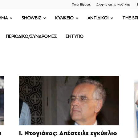
Ποιοι Είμαστε
Διαφημιστείτε Μαζί Μας
Ε
ΗΜΑ
SHOWBIZ
ΚΥΛΙΚΕΙΟ
ΑΝΤΙΔΙΚΟΙ
THE SP
ΠΕΡΙΟΔΙΚΟ/ΣΥΝΔΡΟΜΕΣ
ΕΝΤΥΠΟ
α
Ι. Ντογιάκος: Απέστειλε εγκύκλιο