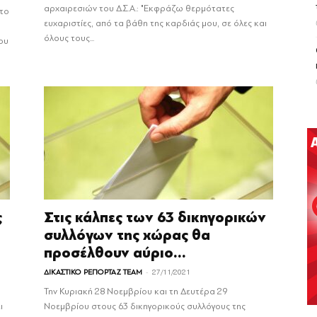
αρχαιρεσιών του Δ.Σ.Α.: "Εκφράζω θερμότατες
στο
ευχαριστίες, από τα βάθη της καρδιάς μου, σε όλες και
όλους τους...
ου
ς
Στις κάλπες των 63 δικηγορικών
συλλόγων της χώρας θα
προσέλθουν αύριο...
-
ΔΙΚΑΣΤΙΚΟ ΡΕΠΟΡΤΑΖ TEAM
27/11/2021
Την Κυριακή 28 Νοεμβρίου και τη Δευτέρα 29
ι
Νοεμβρίου στους 63 δικηγορικούς συλλόγους της