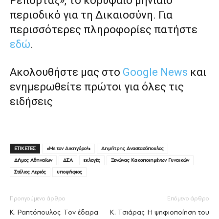
Ρεπορτάζ», το κορυφαίο μηνιαίο
περιοδικό για τη Δικαιοσύνη. Για
περισσότερες πληροφορίες πατήστε
εδώ
.
Ακολουθήστε μας στο
Google News
και
ενημερωθείτε πρώτοι για όλες τις
ειδήσεις
ΕΤΙΚΕΤΕΣ
«Με τον Δικηγόρο!»
Δημήτρης Αναστασόπουλος
Δήμος Αθηναίων
ΔΣΑ
εκλογές
Ξενώνας Κακοποιημένων Γυναικών
Στέλιος Λεριός
υποψήφιος
Προηγούμενο άρθρο
Επόμενο άρθρο
Κ. Ραπτόπουλος: Τον έδειρα
Κ. Τσιάρας: Η ψηφιοποίηση του