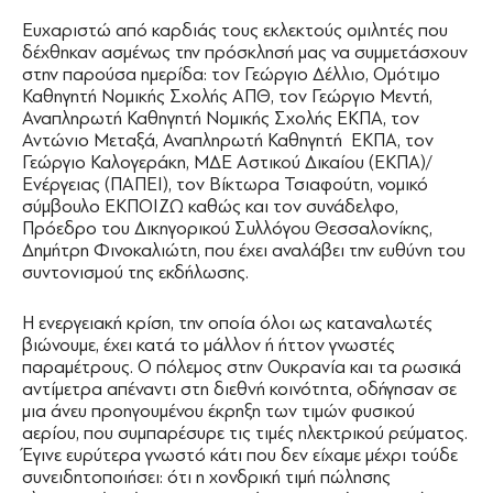
Ευχαριστώ από καρδιάς τους εκλεκτούς ομιλητές που
δέχθηκαν ασμένως την πρόσκλησή μας να συμμετάσχουν
στην παρούσα ημερίδα: τον Γεώργιο Δέλλιο, Ομότιμο
Καθηγητή Νομικής Σχολής ΑΠΘ, τον Γεώργιο Μεντή,
Αναπληρωτή Καθηγητή Νομικής Σχολής ΕΚΠΑ, τον
Αντώνιο Μεταξά, Αναπληρωτή Καθηγητή ΕΚΠΑ, τον
Γεώργιο Καλογεράκη, ΜΔΕ Αστικού Δικαίου (ΕΚΠΑ)/
Ενέργειας (ΠΑΠΕΙ), τον Βίκτωρα Τσιαφούτη, νομικό
σύμβουλο ΕΚΠΟΙΖΩ καθώς και τον συνάδελφο,
Πρόεδρο του Δικηγορικού Συλλόγου Θεσσαλονίκης,
Δημήτρη Φινοκαλιώτη, που έχει αναλάβει την ευθύνη του
συντονισμού της εκδήλωσης.
Η ενεργειακή κρίση, την οποία όλοι ως καταναλωτές
βιώνουμε, έχει κατά το μάλλον ή ήττον γνωστές
παραμέτρους. Ο πόλεμος στην Ουκρανία και τα ρωσικά
αντίμετρα απέναντι στη διεθνή κοινότητα, οδήγησαν σε
μια άνευ προηγουμένου έκρηξη των τιμών φυσικού
αερίου, που συμπαρέσυρε τις τιμές ηλεκτρικού ρεύματος.
Έγινε ευρύτερα γνωστό κάτι που δεν είχαμε μέχρι τούδε
συνειδητοποιήσει: ότι η χονδρική τιμή πώλησης