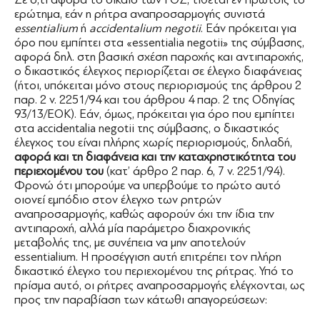
ερώτημα, εάν η ρήτρα αναπροσαρμογής συνιστά
essentialium
ή
accidentalium
negotii
. Εάν πρόκειται για
όρο που εμπίπτει στα «essentialia negotii» της σύμβασης,
αφορά δηλ. στη βασική σχέση παροχής και αντιπαροχής,
ο δικαστικός έλεγχος περιορίζεται σε έλεγχο διαφάνειας
(ήτοι, υπόκειται μόνο στους περιορισμούς της άρθρου 2
παρ. 2 ν. 2251/94 και του άρθρου 4 παρ. 2 της Οδηγίας
93/13/ΕΟΚ). Εάν, όμως, πρόκειται για όρο που εμπίπτει
στα accidentalia negotii της σύμβασης, ο δικαστικός
έλεγχος του είναι πλήρης χωρίς περιορισμούς, δηλαδή,
αφορά και τη διαφάνεια και την καταχρηστικότητα του
περιεχομένου του
(κατ’ άρθρο 2 παρ. 6, 7 ν. 2251/94).
Φρονώ ότι μπορούμε να υπερβούμε το πρώτο αυτό
οιονεί εμπόδιο στον έλεγχο των ρητρών
αναπροσαρμογής, καθώς αφορούν όχι την ίδια την
αντιπαροχή, αλλά μία παράμετρο διαχρονικής
μεταβολής της, με συνέπεια να μην αποτελούν
essentialium. Η προσέγγιση αυτή επιτρέπει τον πλήρη
δικαστικό έλεγχο του περιεχομένου της ρήτρας. Υπό το
πρίσμα αυτό, οι ρήτρες αναπροσαρμογής ελέγχονται, ως
προς την παραβίαση των κάτωθι απαγορεύσεων: