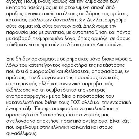
αγωγές Πολυμελούς, καθώς και την κλιμάκωση των
κινητοποιήσεών μας με τη στοχευμένη αποχή από
πράξεις αναγκαστικής εκτέλεσης σε βάρος της πρώτης
κατοικίας ευάλωτων δανειοληπτών. Δεν λειτουργούμε
ούτε κομματικά, ούτε συντεχνιακά. Δηλώνουμε την
παρουσία μας με συνέπεια, με αυτοπεποίθηση, και πάντα
με σοβαρό, τεκμηριωμένο λόγο, όπως αρμόζει σε όσους
τάχθηκαν να υπηρετούν το Δίκαιο και τη Δικαιοσύνη.
Επειδή δεν αρκούμαστε σε ρηματικές μόνο διακοινώσεις,
λόγω του κατεπείγοντος χαρακτήρα της κατάστασης
που έχει διαμορφωθεί και εξελίσσεται, αποφασίσαμε, εν
πρώτοις, την διοργάνωση της παρούσας ανοιχτής
επιστημονικής αλλά και κοινωνικό-παρεμβατικής
εκδήλωσης για τη συμβατότητα της «ρήτρας
αναπροσαρμογής» με το δίκαιο προστασίας του
καταναλωτή που διέπει τους ΓΟΣ αλλά και την ενωσιακή
έννομη τάξη. Έχουμε αποφασίσει να ακολουθήσει η
προσφυγή στη δικαιοσύνη, ώστε ο νομικός μας
αντίλογος να αποκτήσει πρακτικό αντίκρισμα. Είναι κάτι
που οφείλουμε στην ελληνική κοινωνία και στους
συναδέλφους.