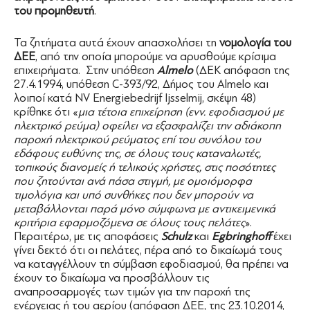
του προμηθευτή
.
Τα ζητήματα αυτά έχουν απασχολήσει τη
νομολογία του
ΔΕΕ
, από την οποία μπορούμε να αρυσθούμε κρίσιμα
επιχειρήματα. Στην υπόθεση
Almelo
(ΔΕΚ απόφαση της
27.4.1994, υπόθεση C-393/92, Δήμος του Almelo και
λοιποί κατά NV Energiebedrijf Ijsselmij, σκέψη 48)
κρίθηκε ότι «
μια τέτοια επιχείρηση (ενν. εφοδιασμού με
ηλεκτρικό ρεύμα) οφείλει να εξασφαλίζει την αδιάκοπη
παροχή ηλεκτρικού ρεύματος επί του συνόλου του
εδάφους ευθύνης της, σε όλους τους καταναλωτές,
τοπικούς διανομείς ή τελικούς χρήστες, στις ποσότητες
που ζητούνται ανά πάσα στιγμή, με ομοιόμορφα
τιμολόγια και υπό συνθήκες που δεν μπορούν να
μεταβάλλονται παρά μόνο σύμφωνα με αντικειμενικά
κριτήρια εφαρμοζόμενα σε όλους τους πελάτες
».
Περαιτέρω, με τις αποφάσεις
Schulz
και
Egbringhoff
έχει
γίνει δεκτό ότι οι πελάτες, πέρα από το δικαίωμά τους
να καταγγέλλουν τη σύμβαση εφοδιασμού, θα πρέπει να
έχουν το δικαίωμα να προσβάλλουν τις
αναπροσαρμογές των τιμών για την παροχή της
ενέργειας ή του αερίου (απόφαση ΔΕΕ, της 23.10.2014,