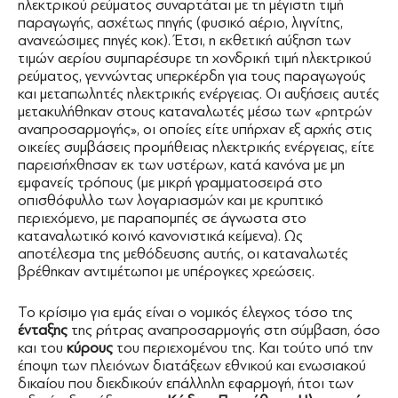
ηλεκτρικού ρεύματος συναρτάται με τη μέγιστη τιμή
παραγωγής, ασχέτως πηγής (φυσικό αέριο, λιγνίτης,
ανανεώσιμες πηγές κοκ). Έτσι, η εκθετική αύξηση των
τιμών αερίου συμπαρέσυρε τη χονδρική τιμή ηλεκτρικού
ρεύματος, γεννώντας υπερκέρδη για τους παραγωγούς
και μεταπωλητές ηλεκτρικής ενέργειας. Οι αυξήσεις αυτές
μετακυλήθηκαν στους καταναλωτές μέσω των «ρητρών
αναπροσαρμογής», οι οποίες είτε υπήρχαν εξ αρχής στις
οικείες συμβάσεις προμήθειας ηλεκτρικής ενέργειας, είτε
παρεισήχθησαν εκ των υστέρων, κατά κανόνα με μη
εμφανείς τρόπους (με μικρή γραμματοσειρά στο
οπισθόφυλλο των λογαριασμών και με κρυπτικό
περιεχόμενο, με παραπομπές σε άγνωστα στο
καταναλωτικό κοινό κανονιστικά κείμενα). Ως
αποτέλεσμα της μεθόδευσης αυτής, οι καταναλωτές
βρέθηκαν αντιμέτωποι με υπέρογκες χρεώσεις.
Το κρίσιμο για εμάς είναι ο νομικός έλεγχος τόσο της
ένταξης
της ρήτρας αναπροσαρμογής στη σύμβαση, όσο
και του
κύρους
του περιεχομένου της. Και τούτο υπό την
έποψη των πλειόνων διατάξεων εθνικού και ενωσιακού
δικαίου που διεκδικούν επάλληλη εφαρμογή, ήτοι των