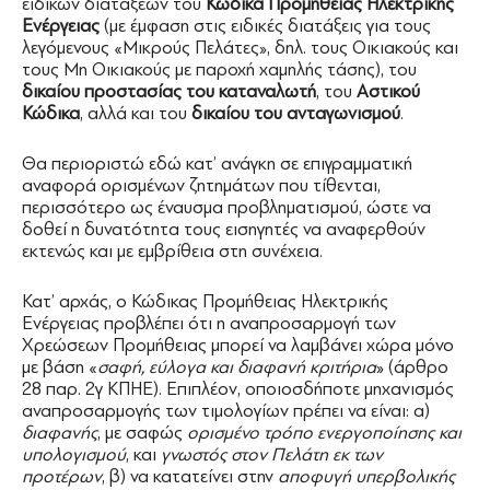
ειδικών διατάξεων του
Κώδικα Προμήθειας Ηλεκτρικής
Ενέργειας
(με έμφαση στις ειδικές διατάξεις για τους
λεγόμενους «Μικρούς Πελάτες», δηλ. τους Οικιακούς και
τους Μη Οικιακούς με παροχή χαμηλής τάσης), του
δικαίου προστασίας του καταναλωτή
, του
Αστικού
Κώδικα
, αλλά και του
δικαίου του ανταγωνισμού
.
Θα περιοριστώ εδώ κατ’ ανάγκη σε επιγραμματική
αναφορά ορισμένων ζητημάτων που τίθενται,
περισσότερο ως έναυσμα προβληματισμού, ώστε να
δοθεί η δυνατότητα τους εισηγητές να αναφερθούν
εκτενώς και με εμβρίθεια στη συνέχεια.
Κατ’ αρχάς, ο Κώδικας Προμήθειας Ηλεκτρικής
Ενέργειας προβλέπει ότι η αναπροσαρμογή των
Χρεώσεων Προμήθειας μπορεί να λαμβάνει χώρα μόνο
με βάση «
σαφή, εύλογα και διαφανή κριτήρια
» (άρθρο
28 παρ. 2γ ΚΠΗΕ). Επιπλέον, οποιοσδήποτε μηχανισμός
αναπροσαρμογής των τιμολογίων πρέπει να είναι: α)
διαφανής
, με σαφώς
ορισμένο τρόπο ενεργοποίησης και
υπολογισμού
, και
γνωστός στον Πελάτη εκ των
προτέρων
, β) να κατατείνει στην
αποφυγή υπερβολικής