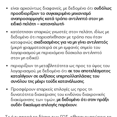
είναι αρκούντως διαφανείς, με δεδομένο ότι
ουδόλως
προσδιορίζουν το συγκεκριμένο μηχανισμό
αναπροσαρμογής κατά τρόπο αντιληπτό στον μη
ειδικό πελάτη – καταναλωτή·
κατέστησαν επαρκώς γνωστές στον πελάτη, ιδίως με
δεδομένο ότι παρεισήχθησαν με τρόπο που ήταν
καταφανώς
σχεδιασμένος για να μη γίνει αντιληπτός
(μικρή γραμματοσειρά σε μη εμφανές σημείο του
λογαριασμού με περιεχόμενο δύσκολα αντιληπτό
στον μη ειδικό)·
περιορίζουν τη μεταβλητότητα ως προς το ύψος του
λογαριασμού, με δεδομένο ότι
εκ του αποτελέσματος
καταλήγουν σε αυξήσεις υπερπολλαπλάσιες του
συνόλου της μέχρι τούδε κατανάλωσης
.
Προσφέρουν επαρκείς επιλογές ως προς τη
δυνατότητα διαχείρισης του κινδύνου διαχρονικής
διακύμανσης των τιμών,
με δεδομένο ότι στην πράξη
ουδέν δικαίωμα επιλογής παρέχουν.
Σε ό,τι αφορά το δίκαιο των ΓΟΣ, τίθεται εν πρώτοις το