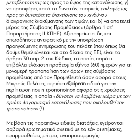
μεταβλητότητας
ως προς το ύψος της κατανάλωσης, γ)
να προσφέρει, κατά το δυνατόν, επαρκείς
επιλογές ως
προς τη δυνατότητα διαχείρισης του κινδύνου
διαχρονικής διακύμανσης των τιμών, και δ) να αποτελεί
μέρος της Σύμβασης Προμήθειας» (άρθρο 1 στ’
Παραρτήματος ΙΙ ΚΠΗΕ). Αξιοσημείωτο, δε, και
οπωσδήποτε αντιφατικό με την υποχρέωση
προηγούμενης ενημέρωσης του πελάτη (που όπως θα
δούμε θεμελιώνεται και στο δίκαιο της ΕΕ), είναι το
άρθρο 30 παρ. 2 του Κώδικα, το οποίο, παρότι
επιβάλλει ελάχιστη προθεσμία εξήντα (60) ημερών για τη
μονομερή τροποποίηση των όρων της σύμβασης
προμήθειας από τον Προμηθευτή όσον αφορά στους
Μικρούς Πελάτες, περιέχει
εξαίρεση
ειδικά για την
περίπτωση που η τροποποίηση αφορά στις χρεώσεις
προμήθειας, η οποία «
δύναται να λαμβάνει χώρα με τον
πρώτο λογαριασμό κατανάλωσης που ακολουθεί την
τροποποίηση
» (!).
Με βάση τις παραπάνω ειδικές διατάξεις, εγείρονται
σοβαρά ερωτηματικά σχετικά με το εάν οι επίμαχες,
εφαρμοσθείσες ρήτρες αναπροσαρμογής: