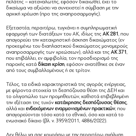
πελάτης – καταναλωτής, εφόσον δικαιωθεί, έχει το
δικαίωμα να αξιώσει να συνεχιστεί η σύμβαση με την
αρχική χρέωση (προ της αναπροσαρμογής).
Εξεταστέα, περαιτέρω, τυγχάνει η συμπληρωματική
εφαρμογή των διατάξεων του ΑΚ, ιδίως της
ΑΚ 281
, που
απαγορεύει την καταχρηστική άσκηση δικαιώματος (εν
προκειμένω του διαπλαστικού δικαιώματος μονομερούς
αναπροσαρμογής των χρεώσεων), αλλά και της
ΑΚ 371
,
που επιβάλλει, εν αμφιβολία, τον προσδιορισμό της
παροχής κατά
δίκαιη κρίση
, εφόσον ανατέθηκε σε έναν
από τους συμβαλλομένους ή σε τρίτον.
Τέλος, τα ειδικά χαρακτηριστικά της αγοράς ενέργειας,
με φέροντα στοιχεία τη δεσπόζουσα θέση της ΔΕΗ και
το ολιγοπώλιο των προμηθευτών, καθιστά επιβεβλημένη
την εξέταση της τυχόν
κατάχρησης δεσπόζουσας θέσης
,
αλλά και
ενδεχόμενων εναρμονισμένων πρακτικών
, που
απαγορεύονται τόσο κατά το εθνικό, όσο και κατά το
ενωσιακό δίκαιο (βλ. ν. 3959/2011, 4886/2022).
Δεν θέλω να σας κουράσω με την περαιτέρω ανάλυση