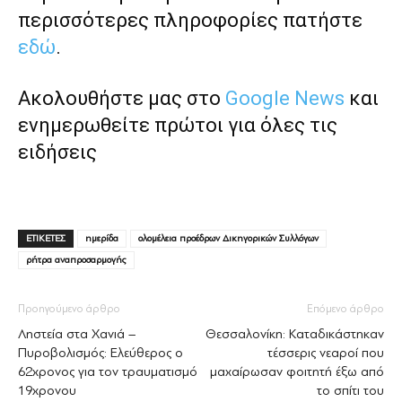
περισσότερες πληροφορίες πατήστε
εδώ
.
Ακολουθήστε μας στο
Google News
και
ενημερωθείτε πρώτοι για όλες τις
ειδήσεις
ΕΤΙΚΕΤΕΣ
ημερίδα
ολομέλεια προέδρων Δικηγορικών Συλλόγων
ρήτρα αναπροσαρμογής
Προηγούμενο άρθρο
Επόμενο άρθρο
Ληστεία στα Χανιά –
Θεσσαλονίκη: Καταδικάστηκαν
Πυροβολισμός: Ελεύθερος ο
τέσσερις νεαροί που
62χρονος για τον τραυματισμό
μαχαίρωσαν φοιτητή έξω από
19χρονου
το σπίτι του