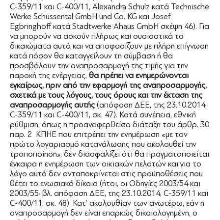
C-359/11 και C-400/11, Alexandra Schulz κατά Technische
Werke Schussental GmbH und Co. KG και Josef
Egbringhoff κατά Stadtwerke Ahaus GmbH σκέψη 46). Για
να μπορούν να ασκούν πλήρως και ουσιαστικά τα
δικαιώματα αυτά και να αποφασίζουν με πλήρη επίγνωση
κατά πόσον θα καταγγείλουν τη σύμβαση ή θα
προσβάλουν την αναπροσαρμογή της τιμής για την
παροχή της ενέργειας,
θα πρέπει να ενημερώνονται
εγκαίρως, πριν από την εφαρμογή της αναπροσαρμογής,
σχετικά με τους λόγους, τους όρους και την έκταση της
αναπροσαρμογής αυτής
(απόφαση ΔΕΕ, της 23.10.2014,
C-359/11 και C-400/11, σκ. 47). Κατά συνέπεια, εθνική
ρύθμιση, όπως η προαναφερθείσα διάταξη του άρθρ. 30
παρ. 2 ΚΠΗΕ που επιτρέπει την ενημέρωση «με τον
πρώτο λογαριασμό κατανάλωσης που ακολουθεί την
τροποποίηση», δεν διασφαλίζει ότι θα πραγματοποιείται
έγκαιρα η ενημέρωση των οικιακών πελατών και για το
λόγο αυτό δεν ανταποκρίνεται στις προϋποθέσεις που
θέτει το ενωσιακό δίκαιο (ήτοι, οι Οδηγίες 2003/54 και
2003/55· βλ. απόφαση ΔΕΕ, της 23.10.2014, C-359/11 και
C-400/11, σκ. 48). Κατ’ ακολουθίαν των ανωτέρω, εάν η
αναπροσαρμογή δεν είναι επαρκώς δικαιολογημένη, ο