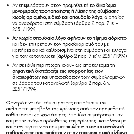
Αν επιφυλάσσουν στον προμηθευτή το
δικαίωμα
μονομερούς τροποποίησης ή λύσης της σύμβασης
χωρίς ορισμένο, ειδικό και σπουδαίο λόγο
, ο οποίος
να αναφέρεται στη σύμβαση (άρθρο 2 παρ. 7 ιε’ ν.
2251/1994)
Αν χωρίς σπουδαίο λόγο αφήνουν το τίμημα αόριστο
και δεν επιτρέπουν τον προσδιορισμό του με
κριτήρια ειδικά καθορισμένα στη σύμβαση και εύλογα
για τον καταναλωτή (άρθρο 2 παρ. 7 ιε’ ν. 2251/1994)
Αν σε κάθε περίπτωση, έχουν ως αποτέλεσμα τη
σημαντική διατάραξη της ισορροπίας των
δικαιωμάτων και υποχρεώσεων
των συμβαλλομένων
σε βάρος του καταναλωτή (άρθρο 2 παρ. 6 ν.
2251/1994).
Φανερό είναι ότι εάν οι ρήτρες επιτρέπουν την
αυθαίρετη μεταβολή της χρέωσης από τον προμηθευτή
καθίστανται
eo
ipso
άκυρες. Στο ίδιο συμπέρασμα -αν
και με την ανάγκη πρόσθετης τεκμηρίωσης- καταλήγουμε
και στην περίπτωση που
μετακυλίουν στον καταναλωτή
επιβαρύνσεις που εμπίπτουν στον επιχειρηματικό κίνδυνο