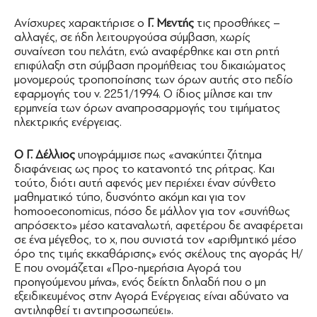
Ανίσχυρες χαρακτήρισε ο
Γ. Μεντής
τις προσθήκες –
αλλαγές, σε ήδη λειτουργούσα σύμβαση, χωρίς
συναίνεση του πελάτη, ενώ αναφέρθηκε και στη ρητή
επιφύλαξη στη σύμβαση προμήθειας του δικαιώματος
μονομερούς τροποποίησης των όρων αυτής στο πεδίο
εφαρμογής του ν. 2251/1994. Ο ίδιος μίλησε και την
ερμηνεία των όρων αναπροσαρμογής του τιμήματος
ηλεκτρικής ενέργειας.
Ο Γ. Δέλλιος
υπογράμμισε πως «ανακύπτει ζήτημα
διαφάνειας ως προς το κατανοητό της ρήτρας. Και
τούτο, διότι αυτή αφενός μεν περιέχει έναν σύνθετο
μαθηματικό τύπο, δυσνόητο ακόμη και για τον
homooeconomicus, πόσο δε μάλλον για τον «συνήθως
απρόσεκτο» μέσο καταναλωτή, αφετέρου δε αναφέρεται
σε ένα μέγεθος, το x, που συνιστά τον «αριθμητικό μέσο
όρο της τιμής εκκαθάρισης» ενός σκέλους της αγοράς Η/
Ε που ονομάζεται «Προ-ημερήσια Αγορά του
προηγούμενου μήνα», ενός δείκτη δηλαδή που ο μη
εξειδικευμένος στην Αγορά Ενέργειας είναι αδύνατο να
αντιληφθεί τι αντιπροσωπεύει».