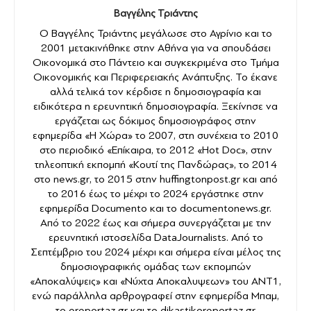
Βαγγέλης Τριάντης
Ο Βαγγέλης Τριάντης μεγάλωσε στο Αγρίνιο και το
2001 μετακινήθηκε στην Αθήνα για να σπουδάσει
Οικονομικά στο Πάντειο και συγκεκριμένα στο Τμήμα
Οικονομικής και Περιφερειακής Ανάπτυξης. Το έκανε
αλλά τελικά τον κέρδισε η δημοσιογραφία και
ειδικότερα η ερευνητική δημοσιογραφία. Ξεκίνησε να
εργάζεται ως δόκιμος δημοσιογράφος στην
εφημερίδα «Η Χώρα» το 2007, στη συνέχεια το 2010
στο περιοδικό «Επίκαιρα, το 2012 «Hot Doc», στην
τηλεοπτική εκπομπή «Κουτί της Πανδώρας», το 2014
στο news.gr, το 2015 στην huffingtonpost.gr και από
το 2016 έως το μέχρι το 2024 εργάστηκε στην
εφημερίδα Documento και το documentonews.gr.
Από το 2022 έως και σήμερα συνεργάζεται με την
ερευνητική ιστοσελίδα DataJournalists. Από το
Σεπτέμβριο του 2024 μέχρι και σήμερα είναι μέλος της
δημοσιογραφικής ομάδας των εκπομπών
«Αποκαλύψεις» και «Νύχτα Αποκαλυψεων» του ANT1,
ενώ παράλληλα αρθρογραφεί στην εφημερίδα Μπαμ,
το ereportaz.gr και το dikastikoreportaz.gr