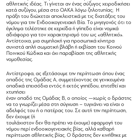
αθλητικής ιδέας. Τι γίνεται αν ένας σύζυγος χειροδικήσει
κατά συζύγου, μέσα στο ΟΑΚΑ λόγω ζηλοτυπίας; Η
πράξη του διώκεται αποκλειστικά με τις διατάξεις του
νόμου για την Ενδοοικογενειακή Βία. Το μνγεγονός ότι το
έγκλημα τελέστηκε σε κερκίδα ή γήπεδο είναι νομικά
αδιάφορο για τον χαρακτηρισμό του ως «αθλητικό».
Αντίστοιχα, μια συμπλοκή για προσωπικά κίνητρα
συνιστά απλή σωματική βλάβη ή εκβίαση του Κοινού
Ποινικού Κώδικα και όχι παραβίαση της αθλητικής
νομοθεσίας.
Αντίστροφα, ας εξετάσουμε την περίπτωση όπου ένας
οπαδός της Ομάδας Α, συμμετέχοντας σε γενικευμένα
οπαδικά επεισόδια εντός ή εκτός γηπέδου, επιτεθεί και
χτυπήσει
έναν οπαδό της Ομάδας Β, ο οποίος —χωρίς ο δράστης
να το γνωρίζει μέσα στη σύγχυση – τυγχάνει να είναι ο
αδελφός του ή ο πατέρας του. Σε αυτή την περίπτωση,
δεν έχουμε (ή
τουλάχιστον δεν θα πρέπει να έχουμε) εφαρμογή του
νόμου περί ενδοοικογενειακής βίας, αλλά καθαρή
περίπτωση αθλητικής βίας. Ο δράστης δεν κινήθηκε με