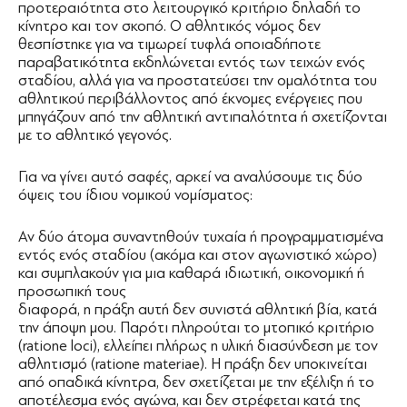
προτεραιότητα στο λειτουργικό κριτήριο δηλαδή το
κίνητρο και τον σκοπό. Ο αθλητικός νόμος δεν
θεσπίστηκε για να τιμωρεί τυφλά οποιαδήποτε
παραβατικότητα εκδηλώνεται εντός των τειχών ενός
σταδίου, αλλά για να προστατεύσει την ομαλότητα του
αθλητικού περιβάλλοντος από έκνομες ενέργειες που
μπηγάζουν από την αθλητική αντιπαλότητα ή σχετίζονται
με το αθλητικό γεγονός.
Για να γίνει αυτό σαφές, αρκεί να αναλύσουμε τις δύο
όψεις του ίδιου νομικού νομίσματος:
Αν δύο άτομα συναντηθούν τυχαία ή προγραμματισμένα
εντός ενός σταδίου (ακόμα και στον αγωνιστικό χώρο)
και συμπλακούν για μια καθαρά ιδιωτική, οικονομική ή
προσωπική τους
διαφορά, η πράξη αυτή δεν συνιστά αθλητική βία, κατά
την άποψη μου. Παρότι πληρούται το μτοπικό κριτήριο
(ratione loci), ελλείπει πλήρως η υλική διασύνδεση με τον
αθλητισμό (ratione materiae). Η πράξη δεν υποκινείται
από οπαδικά κίνητρα, δεν σχετίζεται με την εξέλιξη ή το
αποτέλεσμα ενός αγώνα, και δεν στρέφεται κατά της