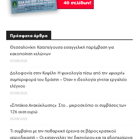
Πρόσφατα άρθρα
Θεσσαλονίκη: Κατεπείγουσα εισαγγελική παρέμβαση για
κακοποίηση χελώνων
05/08/2026
Δολοφονία στην Κυψέλη: Η ψυχολογία πίσω από την «ψυχρή»
συμπεριφορά του δράστη – Όταν η ιδεολογία γίνεται εργαλείο
ελέγχου
05/08/2026
«Σπιτάκια Ανακύκλωσης»: Στο… μικροσκόπιο οι συμβάσεις των
126 εκατ.ευρώ
05/08/2026
Τι συμβαίνει με την πειθαρχική έρευνα σε βάρος κρατικού
ιατροδικαστή – Οι καταγγελίες της δικηγόρου και τα αξιοπερίεργα