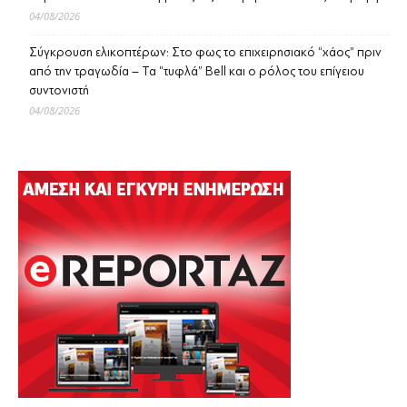
04/08/2026
Σύγκρουση ελικοπτέρων: Στο φως το επιχειρησιακό “χάος” πριν
από την τραγωδία – Τα “τυφλά” Bell και ο ρόλος του επίγειου
συντονιστή
04/08/2026