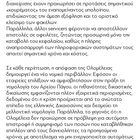
διαχείρισης έχουν προχωρήσει σε προτάσεις σημαντικού
«κουρέματος» του εναπομείναντος υπολοίπου,
επιδιώκοντας την άμεση εξόφληση και το οριστικό
κλείσιμο των φακέλων.
Παράλληλα, άλλοι servicers φέρονται να αποστέλλουν
επιστολές σε οφειλέτες, ζητώντας προσωρινά μόνο την
καταβολή του κεφαλαίου, καθώς η πλήρης
αναπροσαρμογή των πληροφοριακών συστημάτων τους
απαιτεί σημαντικό χρόνο και κόστος.
Σε κάθε περίπτωση, η απόφαση της Ολομέλειας
δημιουργεί ένα νέο νομικό περιβάλλον. Εφόσον οι
εταιρείες επιλέξουν να αμφισβητήσουν στην πράξη τη
νομολογία του Αρείου Πάγου, οι πιθανότητες δικαστικής
δικαίωσης εμφανίζονται πλέον εξαιρετικά περιορισμένες,
δεδομένου ότι η κρίση προέρχεται από το ανώτατο
επίπεδο της ελληνικής Δικαιοσύνης και δεσμεύει τη
μελλοντική νομολογία. Παράλληλα, το γεγονός ότι η
Ολομέλεια δεν προχώρησε σε πρόβλεψη για αυτόματη
επιστροφή ή συμψηφισμό των ποσών που καταβλήθηκαν
επιπλέον από τους δανειολήπτες τα προηγούμενα
χρόνια, με αποτέλεσμα να μην ενεργοποιείται αυτομάτως