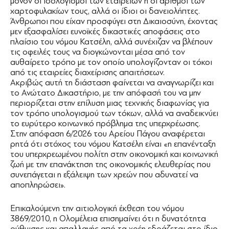
μόνον οι ισολογισμοί των εταιρειών ή οι αριθμοί των
χαρτοφυλακίων τους, αλλά οι ίδιοι οι δανειολήπτες.
Άνθρωποι που είχαν προσφύγει στη Δικαιοσύνη, έχοντας
μεν εξασφαλίσει ευνοϊκές δικαστικές αποφάσεις στο
πλαίσιο του νόμου Κατσέλη, αλλά συνέχιζαν να βλέπουν
τις οφειλές τους να διογκώνονται μέσα από τον
αυθαίρετο τρόπο με τον οποίο υπολογίζονταν οι τόκοι
από τις εταιρείες διαχείρισης απαιτήσεων.
Ακριβώς αυτή τη διάσταση φαίνεται να αναγνωρίζει και
το Ανώτατο Δικαστήριο, με την απόφασή του να μην
περιορίζεται στην επίλυση μιας τεχνικής διαφωνίας για
τον τρόπο υπολογισμού των τόκων, αλλά να αναδεικνύει
το ευρύτερο κοινωνικό πρόβλημα της υπερχρέωσης.
Στην απόφαση 6/2026 του Αρείου Πάγου αναφέρεται
ρητά ότι στόχος του νόμου Κατσέλη είναι «η επανένταξη
του υπερχρεωμένου πολίτη στην οικονομική και κοινωνική
ζωή με την επανάκτηση της οικονομικής ελευθερίας που
συνεπάγεται η εξάλειψη των χρεών που αδυνατεί να
αποπληρώσει».
Επικαλούμενη την αιτιολογική έκθεση του νόμου
3869/2010, η Ολομέλεια επισημαίνει ότι η δυνατότητα
ρύθμισης και απαλλαγής από τα χρέη εδράζεται στο ίδιο