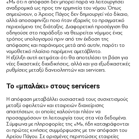
«Μ» ότι η απόφαση δεν μπορεί παρά να λειτουργήσει
αναδρομικά ως προς την ερμηνεία του νόμου. Όπως
σημειώνουν, ο Άρειος Πάγος δεν δημιουργεί νέο δίκαιο,
αλλά αποσαφηνίζει ποιο ήταν εξαρχής το πραγματικό
περιεχόμενο της διάταξης. Διαφορετική προσέγγιση θα
οδηγούσε στο παράδοξο να θεωρείται νόμιμος ένας
τρόπος υπολογισμού πριν από την έκδοση της
απόφασης και παράνομος μετά από αυτήν, παρότι το
νομοθετικό πλαίσιο παρέμεινε αμετάβλητο.
Η εξέλιξη αυτή εκτιμάται ότι θα αποτελέσει τη βάση για
νέες δικαστικές διεκδικήσεις, αλλά και για εξωδικαστικές
ρυθμίσεις μεταξύ δανειοληπτών και servicers.
Το «μπαλάκι» στους servicers
Η απόφαση μεταβάλλει ουσιαστικά τους συσχετισμούς
μεταξύ οφειλετών και εταιρειών διαχείρισης
απαιτήσεων, οι οποίες καλούνται πλέον να
προσαρμόσουν τη λειτουργία τους στα νέα δεδομένα.
Σύμφωνα με πληροφορίες της «Μ», ήδη καταγράφονται
οι πρώτες κινήσεις συμμόρφωσης με την απόφαση του
Αρείου Πάγου. Σε ορισμένες περιπτώσεις εταιρείες