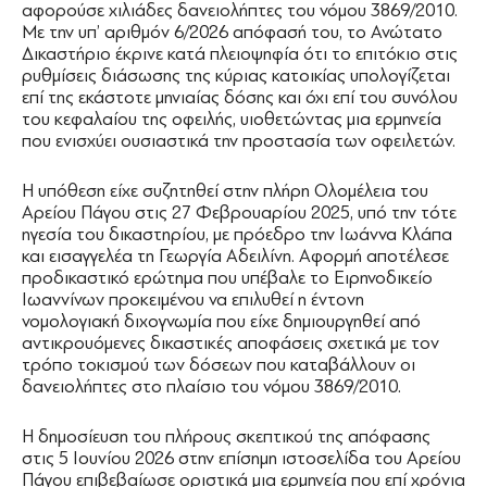
αφορούσε χιλιάδες δανειολήπτες του νόμου 3869/2010.
Με την υπ’ αριθμόν 6/2026 απόφασή του, το Ανώτατο
Δικαστήριο έκρινε κατά πλειοψηφία ότι το επιτόκιο στις
ρυθμίσεις διάσωσης της κύριας κατοικίας υπολογίζεται
επί της εκάστοτε μηνιαίας δόσης και όχι επί του συνόλου
του κεφαλαίου της οφειλής, υιοθετώντας μια ερμηνεία
που ενισχύει ουσιαστικά την προστασία των οφειλετών.
Η υπόθεση είχε συζητηθεί στην πλήρη Ολομέλεια του
Αρείου Πάγου στις 27 Φεβρουαρίου 2025, υπό την τότε
ηγεσία του δικαστηρίου, με πρόεδρο την Ιωάννα Κλάπα
και εισαγγελέα τη Γεωργία Αδειλίνη. Αφορμή αποτέλεσε
προδικαστικό ερώτημα που υπέβαλε το Ειρηνοδικείο
Ιωαννίνων προκειμένου να επιλυθεί η έντονη
νομολογιακή διχογνωμία που είχε δημιουργηθεί από
αντικρουόμενες δικαστικές αποφάσεις σχετικά με τον
τρόπο τοκισμού των δόσεων που καταβάλλουν οι
δανειολήπτες στο πλαίσιο του νόμου 3869/2010.
Η δημοσίευση του πλήρους σκεπτικού της απόφασης
στις 5 Ιουνίου 2026 στην επίσημη ιστοσελίδα του Αρείου
Πάγου επιβεβαίωσε οριστικά μια ερμηνεία που επί χρόνια