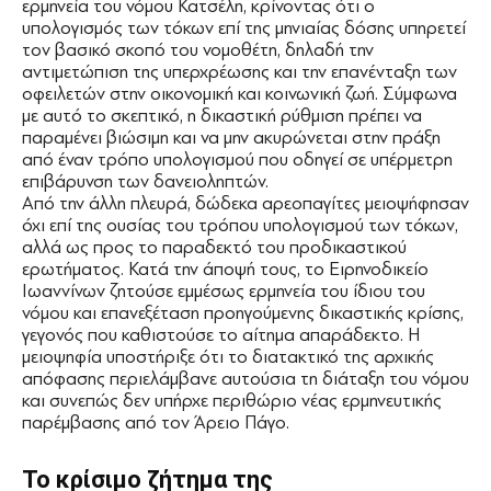
ερμηνεία του νόμου Κατσέλη, κρίνοντας ότι ο
υπολογισμός των τόκων επί της μηνιαίας δόσης υπηρετεί
τον βασικό σκοπό του νομοθέτη, δηλαδή την
αντιμετώπιση της υπερχρέωσης και την επανένταξη των
οφειλετών στην οικονομική και κοινωνική ζωή. Σύμφωνα
με αυτό το σκεπτικό, η δικαστική ρύθμιση πρέπει να
παραμένει βιώσιμη και να μην ακυρώνεται στην πράξη
από έναν τρόπο υπολογισμού που οδηγεί σε υπέρμετρη
επιβάρυνση των δανειοληπτών.
Από την άλλη πλευρά, δώδεκα αρεοπαγίτες μειοψήφησαν
όχι επί της ουσίας του τρόπου υπολογισμού των τόκων,
αλλά ως προς το παραδεκτό του προδικαστικού
ερωτήματος. Κατά την άποψή τους, το Ειρηνοδικείο
Ιωαννίνων ζητούσε εμμέσως ερμηνεία του ίδιου του
νόμου και επανεξέταση προηγούμενης δικαστικής κρίσης,
γεγονός που καθιστούσε το αίτημα απαράδεκτο. Η
μειοψηφία υποστήριξε ότι το διατακτικό της αρχικής
απόφασης περιελάμβανε αυτούσια τη διάταξη του νόμου
και συνεπώς δεν υπήρχε περιθώριο νέας ερμηνευτικής
παρέμβασης από τον Άρειο Πάγο.
Το κρίσιμο ζήτημα της