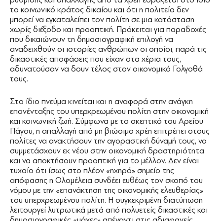
το κοινωνικό κράτος δικαίου και ότι η πολιτεία δεν
μπορεί να εγκαταλείπει τον πολίτη σε μια κατάσταση
χωρίς διέξοδο και προοπτική. Πρόκειται για παραδοχές
που δικαιώνουν τη δημοσιογραφική επιλογή να
αναδειχθούν οι ιστορίες ανθρώπων οι οποίοι, παρά τις
δικαστικές αποφάσεις που είχαν στα χέρια τους,
αδυνατούσαν να δουν τέλος στον οικονομικό Γολγοθά
τους.
Στο ίδιο πνεύμα κινείται και η αναφορά στην ανάγκη
επανένταξης του υπερχρεωμένου πολίτη στην οικονομική
και κοινωνική ζωή. Σύμφωνα με το σκεπτικό του Αρείου
Πάγου, η απαλλαγή από μη βιώσιμα χρέη επιτρέπει στους
πολίτες να ανακτήσουν την αγοραστική δύναμή τους, να
συμμετάσχουν εκ νέου στην οικονομική δραστηριότητα
και να αποκτήσουν προοπτική για το μέλλον. Δεν είναι
τυχαίο ότι ίσως στο πλέον «ηχηρό» σημείο της
απόφασης η Ολομέλεια συνδέει ευθέως τον σκοπό του
νόμου με την «επανάκτηση της οικονομικής ελευθερίας»
του υπερχρεωμένου πολίτη. Η συγκεκριμένη διατύπωση
λειτουργεί λυτρωτικά μετά από πολυετείς δικαστικές και
δημοσιογραφικές «μάχες» απέναντι στις αδιαφανείς