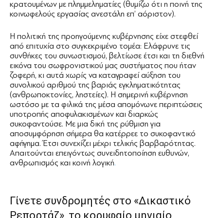
κρατουμένων με πλημμεληματίες (θυμίζω ότι η ποινή της
κοινωφελούς εργασίας ανεστάλη επ’ αόριστον).
Η πολιτική της προηγούμενης κυβέρνησης είχε στεφθεί
από επιτυχία στο συγκεκριμένο τομέα: Ελάφρυνε τις
συνθήκες του συνωστισμού, βελτίωσε έτσι και τη διεθνή
εικόνα του σωφρονιστικού μας συστήματος που ήταν
ζοφερή, κι αυτά χωρίς να καταγραφεί αύξηση του
συνολικού αριθμού της βαριάς εγκληματικότητας
(ανθρωποκτονίες, ληστείες). Η σημερινή κυβέρνηση
ωστόσο με τα φιλικά της μέσα απομόνωνε περιπτώσεις
υποτροπής αποφυλακισμένων και διαρκώς
συκοφαντούσε. Με μια δική της ρύθμιση για
αποσυμφόρηση σήμερα θα κατέρρεε το συκοφαντικό
αφήγημα. Έτσι συνεχίζει μέχρι τελικής βαρβαρότητας.
Απαιτούνται επειγόντως συνειδητοποίηση ευθυνών,
ανθρωπισμός και κοινή λογική
.
Γίνετε συνδρομητές στο «Δικαστικό
Ρεπορτάζ», το κορυφαίο μηνιαίο