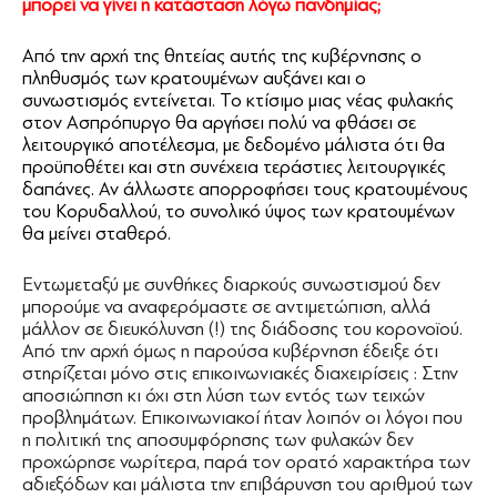
μπορεί να γίνει η κατάσταση λόγω πανδημίας;
Από την αρχή της θητείας αυτής της κυβέρνησης ο
πληθυσμός των κρατουμένων αυξάνει και ο
συνωστισμός εντείνεται. Το κτίσιμο μιας νέας φυλακής
στον Ασπρόπυργο θα αργήσει πολύ να φθάσει σε
λειτουργικό αποτέλεσμα, με δεδομένο μάλιστα ότι θα
προϋποθέτει και στη συνέχεια τεράστιες λειτουργικές
δαπάνες. Αν άλλωστε απορροφήσει τους κρατουμένους
του Κορυδαλλού, το συνολικό ύψος των κρατουμένων
θα μείνει σταθερό.
Εντωμεταξύ με συνθήκες διαρκούς συνωστισμού δεν
μπορούμε να αναφερόμαστε σε αντιμετώπιση, αλλά
μάλλον σε διευκόλυνση (!) της διάδοσης του κορονοϊού.
Από την αρχή όμως η παρούσα κυβέρνηση έδειξε ότι
στηρίζεται μόνο στις επικοινωνιακές διαχειρίσεις : Στην
αποσιώπηση κι όχι στη λύση των εντός των τειχών
προβλημάτων. Επικοινωνιακοί ήταν λοιπόν οι λόγοι που
η πολιτική της αποσυμφόρησης των φυλακών δεν
προχώρησε νωρίτερα, παρά τον ορατό χαρακτήρα των
αδιεξόδων και μάλιστα την επιβάρυνση του αριθμού των