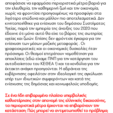
αποφάσισε να εφαρμόσει περιοριστικά μέτρα βαριά για
την ελευθερία, την καθημερινή ζωή και την οικονομία,
χωρίς να φροντίσει προηγουμένως να προσφύγει στα
λιγότερο επώδυνα και μάλλον πιο αποτελεσματικά. Δεν
κινητοποιήθηκε για ενίσχυση του δημόσιου Συστήματος
Υγείας, παρά την εμπειρία της άνοιξης του 2020 που
έδειχνε ότι μόνο αυτό θα είχε το βάρος της σωτηρίας
υγείας και ζωών. Επίσης δεν φρόντισε έγκαιρα για την
ενίσχυση των μέσων μαζικής μεταφοράς . Οι
γραφειοκρατικές και οι οικονομικές δυσκολίες ήταν
πρόσχημα. Οι θεσμοί επιτρέπουν νομοθέτηση για
αποκλίσεις (εδώ είχαμε ΠΝΠ για την κατάργηση του
αυτοδιοίκητου του ΚΕΘΕΑ !) και τα κονδύλια για την
έκτακτη ανάγκη προηγούνται. Η αδράνεια της
κυβέρνησης οφειλόταν στην ιδεολογική της αγκύλωση
υπέρ των ιδιωτικών συμφερόντων και κατά της
ενίσχυσης της δημόσιας και κοινωφελούς υποδομής.
Σε ένα ήδη επιβαρυμένο πλαίσιο υπερβολικής
καθυστέρησης στην απονομή της ελληνικής δικαιοσύνης,
τα περιοριστικά μέτρα έρχονται να επιβαρύνουν την
κατάσταση; Πώς μπορεί να αντιμετωπισθεί το πρόβλημα;