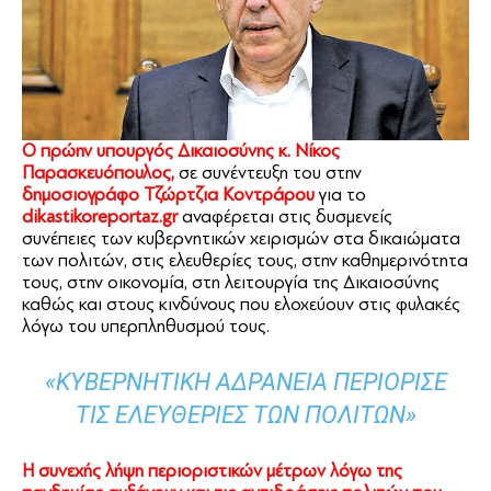
Ο πρώην υπουργός Δικαιοσύνης κ. Νίκος
Παρασκευόπουλος,
σε συνέντευξη του στην
δημοσιογράφο Τζώρτζια Κοντράρου
για
το
dikastikoreportaz.gr
αναφέρεται στις δυσμενείς
συνέπειες των κυβερνητικών χειρισμών στα δικαιώματα
των πολιτών, στις ελευθερίες τους, στην καθημερινότητα
τους, στην οικονομία, στη λειτουργία της Δικαιοσύνης
καθώς και στους κινδύνους που ελοχεύουν στις φυλακές
λόγω του υπερπληθυσμού τους.
«ΚΥΒΕΡΝΗΤΙΚΉ ΑΔΡΆΝΕΙΑ ΠΕΡΙΌΡΙΣΕ
ΤΙΣ ΕΛΕΥΘΕΡΊΕΣ ΤΩΝ ΠΟΛΙΤΏΝ»
Η συνεχής λήψη περιοριστικών μέτρων λόγω της