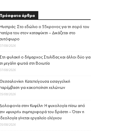
Πρόσφατα άρθρα
Μυστράς: Στο εδώλιο ο 55χρονος για τη σορό του
πατέρα του στον καταψύκτη – Δικάζεται στο
αυτόφωρο
07/08/2026
Στη φυλακή ο δήμαρχος Στυλίδας και άλλοι δύο για
τη μεγάλη φωτιά στη Βοιωτία
07/08/2026
Θεσσαλονίκη: Κατεπείγουσα εισαγγελική
παρέμβαση για κακοποίηση χελώνων
05/08/2026
Δολοφονία στην Κυψέλη: Η ψυχολογία πίσω από
την «ψυχρή» συμπεριφορά του δράστη – Όταν η
ιδεολογία γίνεται εργαλείο ελέγχου
05/08/2026