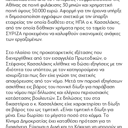
Αθήνας σε ποινή φυλάκισης 30 μηνών και χρηματτική
ποινή ύψους 50.000 ευρώ. Αφορμή για την έρευνα υπήρξε
η δημοσιοποίηση εγγράφων σχετικά με την ύπαρξη
εταιρείας την οποία διαθέτει στις ΗΠΑ ο κ. Κασσελάκης,
από την οποία δόθηκαν χρήματα προς το ταμείο του
ΣΥΡΙΖΑ προκειμένου να καλυφθούν οικονομικές ανάγκες
των εργαζομένων.
Στο πλαίσιο της προκαταρκτικής εξέτασης που
διενεργήθηκε από τον εισαγγελέα Πρωτοδικών, ο
Στέφανος Κασσελάκης κλήθηκε να δώσει εξηγήσεις με την
ιδιότητα του υπόπτου, με τον κατηγορούμενο να
ισχυρίζεται πως δεν είχε γνώση της σχετικής
απαγόρευσης από τον νόμο. Μετά την παροχή εξηγήσεων
ασκήθηκε εις βάρος του ποινική δίωξη για παράβαση
του νόμου περί δήλωσης και ελέγχου περιουσιακής
κατάστασης βουλευτών. Σε δηλώσεις του στα
δικαστήρια ο κ. Κασσελάκης είχε χαρακτηρίσει τη δίωξη
σε βάρος του ως τιμητική. «Είναι τιμητική η δίωξη για
μένα. Εχω δωρίσει το μέγιστο ποσό στο κόμμα. Το
Κίνημα Δημοκρατίας έχει καταθέσει πρόταση για τη
διαφάνεια. Εύχομαι η Αυγή και το Κόκκινο να μπορούν να