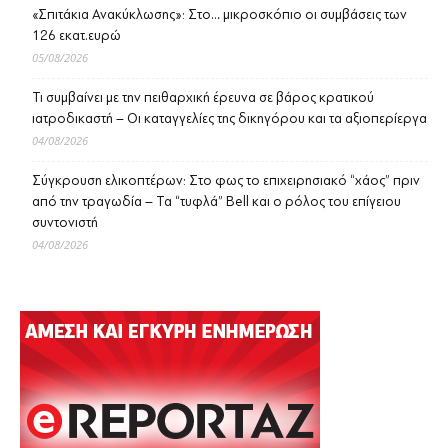
«Σπιτάκια Ανακύκλωσης»: Στο… μικροσκόπιο οι συμβάσεις των
126 εκατ.ευρώ
05/08/2026
Τι συμβαίνει με την πειθαρχική έρευνα σε βάρος κρατικού
ιατροδικαστή – Οι καταγγελίες της δικηγόρου και τα αξιοπερίεργα
04/08/2026
Σύγκρουση ελικοπτέρων: Στο φως το επιχειρησιακό “χάος” πριν
από την τραγωδία – Τα “τυφλά” Bell και ο ρόλος του επίγειου
συντονιστή
04/08/2026