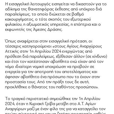
Η εισαγγελική λειτουργός εισηγείται να δικαστούν για το
αδίκημα της θανατηφόρας έκθεσης από υπόχρεο διά
παραλείψεως, το οποίο διώκεται σε βαθμό
κακουργήματος, ο τότε σκοπός του εξωτερικού
φυλακίου, η αξιωματικός υπηρεσίας, η επόπτρια και ο
εκφωνητής της Άμεσης Δράσης.
Όπως αναφέρεται στην εισαγγελική πρόταση, οι
τέσσερις κατηγορούμενοι «στους Αγίους Αναργύρους
Αττικής στην 1η Απριλίου 2024 ενεργώντας από
πρόθεση διά παραλείψεως, εξέθεσαν άλλον (σε κίνδυνο)
και έτσι τον κατέστησαν αβοήθητο ενώ είχαν από τον
νόμο ιδιαίτερη νομική υποχρέωση να προβούν σε
ενεργεία για την αποτροπή του αποτελέσματος και
άφησαν αβοήθητο ένα πρόσωπο που το έχουν στην
προστασία τους. Από την πράξη τους δε αυτή,
προκλήθηκε ο θάνατος του παθόντος προσώπου».
Το τραγικό περιστατικό σημειώθηκε την 1η Απριλίου
2024, όταν η Κυριακή Γρίβα μετέβη στο Α.Τ. Αγίων
Αναργύρων μαζί με έναν φίλο της για να καταγγείλει τον
πρώην σύντροφό της και να ζητήσει προστασία, καθώς