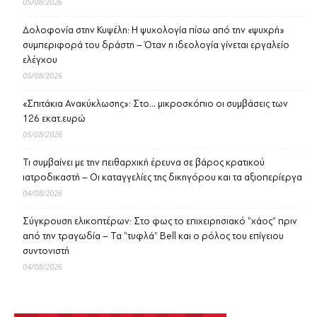
05/08/2026
Δολοφονία στην Κυψέλη: Η ψυχολογία πίσω από την «ψυχρή»
συμπεριφορά του δράστη – Όταν η ιδεολογία γίνεται εργαλείο
ελέγχου
05/08/2026
«Σπιτάκια Ανακύκλωσης»: Στο… μικροσκόπιο οι συμβάσεις των
126 εκατ.ευρώ
05/08/2026
Τι συμβαίνει με την πειθαρχική έρευνα σε βάρος κρατικού
ιατροδικαστή – Οι καταγγελίες της δικηγόρου και τα αξιοπερίεργα
04/08/2026
Σύγκρουση ελικοπτέρων: Στο φως το επιχειρησιακό “χάος” πριν
από την τραγωδία – Τα “τυφλά” Bell και ο ρόλος του επίγειου
συντονιστή
04/08/2026