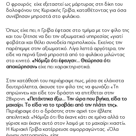
Ο φρουρός είχε εξεταστεί ως μάρτυρας στη δίκη του
δολοφόνου της Κυριακής Γρίβα, καταθέτοντας για όσα
συνέβησαν μπροστά στο φυλάκιο.
Όπως είχε πει, η Γρίβα έφτασε στο τμήμα με τον φίλο της
και του ζήτησε να δει την αξιωματικό υπηρεσίας «γιατί
φοβάται και θέλει συνοδεία περιπολικού». Εκείνος την
παρέπεμψε στην αξιωματικό. Λίγα λεπτά αργότερα, την
είδε να περνά ξανά μπροστά από το φυλάκιο μιλώντας
στο κινητό.
«Νόμιζα ότι έφευγαν… Θεώρησα ότι
αποχώρησαν»
είχε πει χαρακτηριστικά.
Στην κατάθεσή του περιέγραψε πως, μέσα σε ελάχιστα
δευτερόλεπτα, άκουσε τον φίλο της να φωνάζει «Τη
σπρώχνει» και είδε τον δράστη να επιτίθεται στην
28χρονη.
«Πετάχτηκα έξω… Την ώρα που βγήκα, είδα το
μαχαίρι. Το είδα να το τραβάει από την πλάτη της».
Περιέγραψε ότι ο δράστης στην αρχή τον έβλεπε
απειλητικά: «Νόμιζα ότι θα έκανε κάτι σε εμένα αλλά το
γύρισε και έκανε αυτό στον λαιμό με το μαχαίρι χιαστί».
Η Κυριακή Γρίβα κατέρρευσε αιμορραγώντας. «Όλα
έγιναν αστραπιαία», είπε.