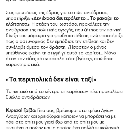
Στις ερωτήσεις της έδρας για το πώς αντέδρασε,
υποστήριξε:
«Δεν έχασα δευτερόλεπτο… Το μαχαίρι το
κλώτσησα».
Η στάση του, ωστόσο, προκάλεσε την
αντίδραση της πολιτικής αγωγής, που ζήτησε την ποινική
δίωξη του μάρτυρα για ψευδή κατάθεση, ενώ υποστήριξε
πως ο αστυνομικός δεν εμπόδισε την επίθεση και δεν
συνέλαβε άμεσα τον δράστη. «Ήσασταν ο μόνος
υπεύθυνος εκείνη τη στιγμή γι’ αυτό το κορίτσι… Μόνο
όταν τον είδες κάτω κόκαλο τότε βγήκες», ειπώθηκε
χαρακτηριστικά.
«Τα περιπολικά δεν είναι ταξί»
Το ηχητικό από το κέντρο επιχειρήσεων είχε προκαλέσει
θύελλα αντιδράσεων.
Κυριακή Γρίβα:
Γεια σας, βρίσκομαι στο τμήμα Αγίων
Αναργύρων και χρειάζομαι κάποιον να μπορέσει να με
πάει στο σπίτι μου γιατί έξω από το σπίτι μου με
περιμένει ο πρώην μου ο οποίος έχει πολλά ψυχολογικά