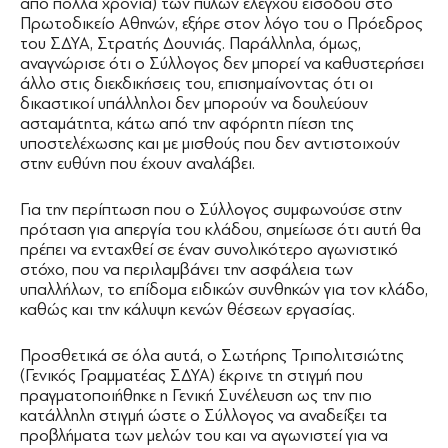
από πολλά χρόνια) των πυλών ελέγχου εισόδου στο
Πρωτοδικείο Αθηνών, εξήρε στον λόγο του ο Πρόεδρος
του ΣΔΥΑ, Στρατής Δουνιάς. Παράλληλα, όμως,
αναγνώρισε ότι ο Σύλλογος δεν μπορεί να καθυστερήσει
άλλο στις διεκδικήσεις του, επισημαίνοντας ότι οι
δικαστικοί υπάλληλοι δεν μπορούν να δουλεύουν
ασταμάτητα, κάτω από την αφόρητη πίεση της
υποστελέχωσης και με μισθούς που δεν αντιστοιχούν
στην ευθύνη που έχουν αναλάβει.
Για την περίπτωση που ο Σύλλογος συμφωνούσε στην
πρόταση για απεργία του κλάδου, σημείωσε ότι αυτή θα
πρέπει να ενταχθεί σε έναν συνολικότερο αγωνιστικό
στόχο, που να περιλαμβάνει την ασφάλεια των
υπαλλήλων, το επίδομα ειδικών συνθηκών για τον κλάδο,
καθώς και την κάλυψη κενών θέσεων εργασίας.
Προσθετικά σε όλα αυτά, ο Σωτήρης Τριπολιτσιώτης
(Γενικός Γραμματέας ΣΔΥΑ) έκρινε τη στιγμή που
πραγματοποιήθηκε η Γενική Συνέλευση ως την πιο
κατάλληλη στιγμή ώστε ο Σύλλογος να αναδείξει τα
προβλήματα των μελών του και να αγωνιστεί για να