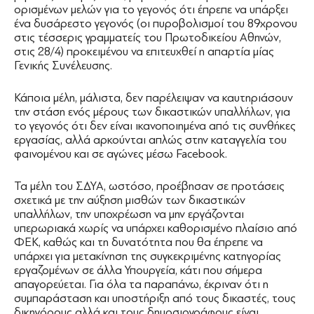
ορισμένων μελών για το γεγονός ότι έπρεπε να υπάρξει
ένα δυσάρεστο γεγονός (οι πυροβολισμοί του 89χρονου
στις τέσσερις γραμματείς του Πρωτοδικείου Αθηνών,
στις 28/4) προκειμένου να επιτευχθεί η απαρτία μίας
Γενικής Συνέλευσης.
Κάποια μέλη, μάλιστα, δεν παρέλειψαν να καυτηριάσουν
την στάση ενός μέρους των δικαστικών υπαλλήλων, για
το γεγονός ότι δεν είναι ικανοποιημένα από τις συνθήκες
εργασίας, αλλά αρκούνται απλώς στην καταγγελία του
φαινομένου και σε αγώνες μέσω Facebook.
Τα μέλη του ΣΔΥΑ, ωστόσο, προέβησαν σε προτάσεις
σχετικά με την αύξηση μισθών των δικαστικών
υπαλλήλων, την υποχρέωση να μην εργάζονται
υπερωριακά χωρίς να υπάρχει καθορισμένο πλαίσιο από
ΦΕΚ, καθώς και τη δυνατότητα που θα έπρεπε να
υπάρχει για μετακίνηση της συγκεκριμένης κατηγορίας
εργαζομένων σε άλλα Υπουργεία, κάτι που σήμερα
απαγορεύεται. Για όλα τα παραπάνω, έκριναν ότι η
συμπαράσταση και υποστήριξη από τους δικαστές, τους
δικηγόρους αλλά και τους δημοσιογράφους είναι