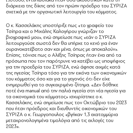
διάρκεια της δίκης από τον πρώην πρόεδρο του ΣΥΡΙΖΑ
σχετικά με την οργανωτική λειτουργία του κόμματος.
Ο κ. Κασσελάκης υποστήριξε πως «το γραφείο του
Τσίπρα και ο Μιχάλης Καλογήρου γνώριζαν το
βιογραφικό μου», ενώ σημείωσε πως «εάν ο ΣΥΡΙΖΑ
λειτουργούσε σωστά δεν θα υπήρχε το κενό για έναν
ουρανοκατέβατο σαν και μένα, όπως με αποκαλούν».
Επίσης, τόνισε πως ο Αλέξης Τσίπρας ήταν ένα από τα
πρόσωπα που τον παρότρυνε να κατέβει ως υποψήφιος
για την προεδρία του ΣΥΡΙΖΑ, ενώ άφησε αιχμές κατά
της ηγεσίας Τσίπρα τόσο για την εικόνα των οικονομικών
του κόμματος όσο και για το γεγονός ότι δεν είχε
ενημερωθεί για το συγκεκριμένο ζήτημα. «Δεν δόθηκε
ποτέ ένα manual από την παλιά ηγεσία στη νέα ηγεσία για
τα οικονομικά του κόμματος» ισχυρίστηκε ο κ.
Κασσελάκης, ενώ σημείωσε πως τον Οκτώβριο του 2023
που ήταν πρόεδρος και διευθυντής οικονομικών του
ΣΥΡΙΖΑ ο κ. Γεωργοπουλος «βγήκαν 1,3 εκατομμύρια
μεταχρονολογημένα τιμολόγια από τις εκλογές του
2023».