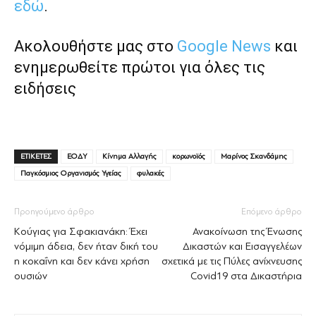
εδώ
.
Ακολουθήστε μας στο
Google News
και
ενημερωθείτε πρώτοι για όλες τις
ειδήσεις
ΕΤΙΚΕΤΕΣ
ΕΟΔΥ
Κίνημα Αλλαγής
κορωνοϊός
Μαρίνος Σκανδάμης
Παγκόσμιος Οργανισμός Υγείας
φυλακές
Προηγούμενο άρθρο
Επόμενο άρθρο
Κούγιας για Σφακιανάκη: Έχει
Ανακοίνωση της Ένωσης
νόμιμη άδεια, δεν ήταν δική του
Δικαστών και Εισαγγελέων
η κοκαΐνη και δεν κάνει χρήση
σχετικά με τις Πύλες ανίχνευσης
ουσιών
Covid19 στα Δικαστήρια