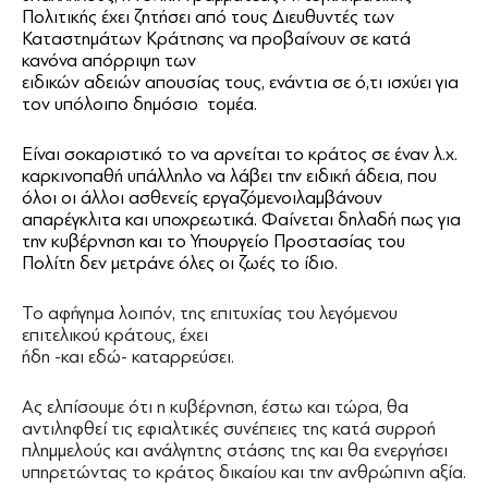
Πολιτικής έχει ζητήσει από τους Διευθυντές των
Καταστημάτων Κράτησης να προβαίνουν σε κατά
κανόνα απόρριψη των
ειδικών αδειών απουσίας τους, ενάντια σε ό,τι ισχύει για
τον υπόλοιπο δημόσιο τομέα.
Είναι σοκαριστικό το να αρνείται το κράτος σε έναν λ.χ.
καρκινοπαθή υπάλληλο να λάβει την ειδική άδεια, που
όλοι οι άλλοι ασθενείς εργαζόμενοιλαμβάνουν
απαρέγκλιτα και υποχρεωτικά. Φαίνεται δηλαδή πως για
την κυβέρνηση και το Υπουργείο Προστασίας του
Πολίτη δεν μετράνε όλες οι ζωές το ίδιο.
Το αφήγημα λοιπόν, της επιτυχίας του λεγόμενου
επιτελικού κράτους, έχει
ήδη -και εδώ- καταρρεύσει.
Ας ελπίσουμε ότι η κυβέρνηση, έστω και τώρα, θα
αντιληφθεί τις εφιαλτικές συνέπειες της κατά συρροή
πλημμελούς και ανάλγητης στάσης της και θα ενεργήσει
υπηρετώντας το κράτος δικαίου και την ανθρώπινη αξία.