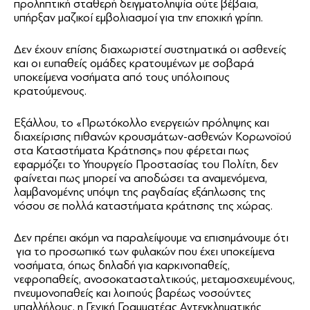
προληπτική σταθερή δειγματοληψία ούτε βέβαια,
υπήρξαν μαζικοί εμβολιασμοί για την εποχική γρίπη.
Δεν έχουν επίσης διαχωριστεί συστηματικά οι ασθενείς
και οι ευπαθείς ομάδες κρατουμένων με σοβαρά
υποκείμενα νοσήματα από τους υπόλοιπους
κρατούμενους.
Εξάλλου, το «Πρωτόκολλο ενεργειών πρόληψης και
διαχείρισης πιθανών κρουσμάτων-ασθενών Κορωνοϊού
στα Καταστήματα Κράτησης» που φέρεται πως
εφαρμόζει το Υπουργείο Προστασίας του Πολίτη, δεν
φαίνεται πως μπορεί να αποδώσει τα αναμενόμενα,
λαμβανομένης υπόψη της ραγδαίας εξάπλωσης της
νόσου σε πολλά καταστήματα κράτησης της χώρας.
Δεν πρέπει ακόμη να παραλείψουμε να επισημάνουμε ότι
για το προσωπικό των φυλακών που έχει υποκείμενα
νοσήματα, όπως δηλαδή για καρκινοπαθείς,
νεφροπαθείς, ανοσοκατασταλτικούς, μεταμοσχευμένους,
πνευμονοπαθείς και λοιπούς βαρέως νοσούντες
υπαλλήλους, η Γενική Γραμματέας Αντεγκληματικής