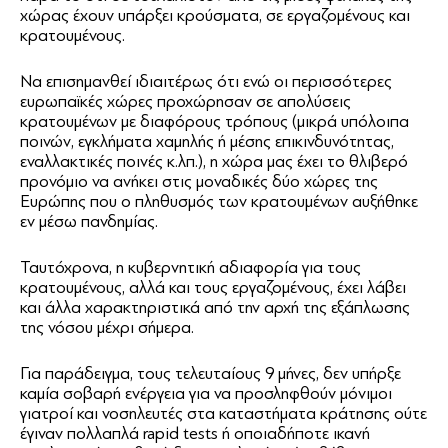
χώρας έχουν υπάρξει κρούσματα, σε εργαζομένους και
κρατουμένους.
Να επισημανθεί ιδιαιτέρως ότι ενώ οι περισσότερες
ευρωπαϊκές χώρες προχώρησαν σε απολύσεις
κρατουμένων με διαφόρους τρόπους (μικρά υπόλοιπα
ποινών, εγκλήματα χαμηλής ή μέσης επικινδυνότητας,
εναλλακτικές ποινές κ.λπ.), η χώρα μας έχει το θλιβερό
προνόμιο να ανήκει στις μοναδικές δύο χώρες της
Ευρώπης που ο πληθυσμός των κρατουμένων αυξήθηκε
εν μέσω πανδημίας.
Ταυτόχρονα, η κυβερνητική αδιαφορία για τους
κρατουμένους, αλλά και τους εργαζομένους, έχει λάβει
και άλλα χαρακτηριστικά από την αρχή της εξάπλωσης
της νόσου μέχρι σήμερα.
Για παράδειγμα, τους τελευταίους 9 μήνες, δεν υπήρξε
καμία σοβαρή ενέργεια για να προσληφθούν μόνιμοι
γιατροί και νοσηλευτές στα καταστήματα κράτησης ούτε
έγιναν πολλαπλά rapid tests ή οποιαδήποτε ικανή