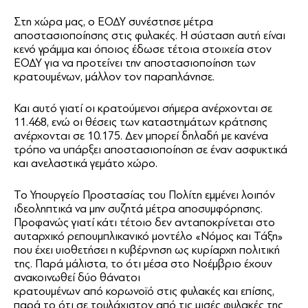
Στη χώρα μας, ο ΕΟΔΥ συνέστησε μέτρα
αποστασιοποίησης στις φυλακές. Η σύσταση αυτή είναι
κενό γράμμα και όποιος έδωσε τέτοια στοιχεία στον
ΕΟΔΥ για να προτείνει την αποστασιοποίηση των
κρατουμένων, μάλλον τον παραπλάνησε.
Και αυτό γιατί οι κρατούμενοι σήμερα ανέρχονται σε
11.468, ενώ οι θέσεις των καταστημάτων κράτησης
ανέρχονται σε 10.175. Δεν μπορεί δηλαδή με κανένα
τρόπο να υπάρξει αποστασιοποίηση σε έναν ασφυκτικά
και ανελαστικά γεμάτο χώρο.
Το Υπουργείο Προστασίας του Πολίτη εμμένει λοιπόν
ιδεοληπτικά να μην συζητά μέτρα αποσυμφόρησης.
Προφανώς γιατί κάτι τέτοιο δεν ανταποκρίνεται στο
αυταρχικό ρεπουμπλικανικό μοντέλο «Νόμος και Τάξη»
που έχει υιοθετήσει η κυβέρνηση ως κυρίαρχη πολιτική
της. Παρά μάλιστα, το ότι μέσα στο Νοέμβριο έχουν
ανακοινωθεί δύο θάνατοι
κρατουμένων από κορωνοϊό στις φυλακές και επίσης,
παρά το ότι σε τουλάχιστον από τις μισές φυλακές της