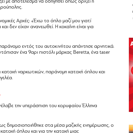
ει με αποτέλεσμα να οδηγηθεί όπως ορίζει η
υρούπολης.
μικές Αρχές: «Έχω το όπλο μαζί μου γιατί
 και δεν είχαν ανανεωθεί. Η κοκαΐνη είναι για
 παράνομο εντός του αυτοκινήτου απάντησε αρνητικά.
τόπισαν ένα 9αρι πιστόλι μάρκας Beretta, ένα taser
α κατοχή ναρκωτικών, παράνομη κατοχή όπλου και
γελέα.
α
ανέλαβε την υπεράσπιση του κορυφαίου Έλληνα
πως δημοσιοποιήθηκε στα μέσα μαζικής ενημέρωσης, ο
κατοχή όπλου και για την κατοχή μιας