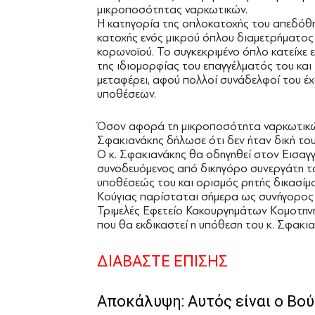
μικροποσότητας ναρκωτικών.
Η κατηγορία της οπλοκατοχής του απεδόθη γι
κατοχής ενός μικρού όπλου διαμετρήματος 
κορωνοϊού. Το συγκεκριμένο όπλο κατείχε 
της ιδιομορφίας του επαγγέλματός του κα
μεταφέρει, αφού πολλοί συνάδελφοί του έχ
υποθέσεων.
Όσον αφορά τη μικροποσότητα ναρκωτικών,
Σφακιανάκης δήλωσε ότι δεν ήταν δική του, 
Ο κ. Σφακιανάκης θα οδηγηθεί στον Εισαγ
συνοδευόμενος από δικηγόρο συνεργάτη το
υποθέσεώς του και ορισμός ρητής δικασίμο
Κούγιας παρίσταται σήμερα ως συνήγορος 
Τριμελές Εφετείο Κακουργημάτων Κομοτηνή
που θα εκδικαστεί η υπόθεση του κ. Σφακια
ΔΙΑΒΑΣΤΕ ΕΠΙΣΗΣ
Αποκάλυψη: Αυτός είναι ο Βού