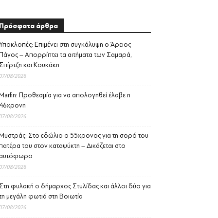
Πρόσφατα άρθρα
Υποκλοπές: Επιμένει στη συγκάλυψη ο Άρειος
Πάγος – Απορρίπτει τα αιτήματα των Σαμαρά,
Σπίρτζη και Κουκάκη
07/08/2026
Marfin: Προθεσμία για να απολογηθεί έλαβε η
46χρονη
07/08/2026
Μυστράς: Στο εδώλιο ο 55χρονος για τη σορό του
πατέρα του στον καταψύκτη – Δικάζεται στο
αυτόφωρο
07/08/2026
Στη φυλακή ο δήμαρχος Στυλίδας και άλλοι δύο για
τη μεγάλη φωτιά στη Βοιωτία
07/08/2026