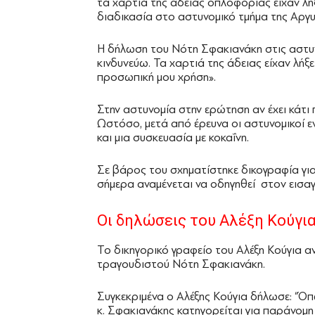
τα χαρτιά της άδειας οπλοφορίας είχαν λήξ
διαδικασία στο αστυνομικό τμήμα της Αργ
Η δήλωση του Νότη Σφακιανάκη στις αστυνο
κινδυνεύω. Τα χαρτιά της άδειας είχαν λήξει
προσωπική μου χρήση».
Στην αστυνομία στην ερώτηση αν έχει κάτι
Ωστόσο, μετά από έρευνα οι αστυνομικοί εν
και μια συσκευασία με κοκαΐνη.
Σε βάρος του σχηματίστηκε δικογραφία γι
σήμερα αναμένεται να οδηγηθεί στον εισαγ
Οι δηλώσεις του Αλέξη Κούγι
Το δικηγορικό γραφείο του Αλέξη Κούγια 
τραγουδιστού Νότη Σφακιανάκη.
Συγκεκριμένα ο Αλέξης Κούγια δήλωσε: “Ό
κ. Σφακιανάκης κατηγορείται για παράνομη 