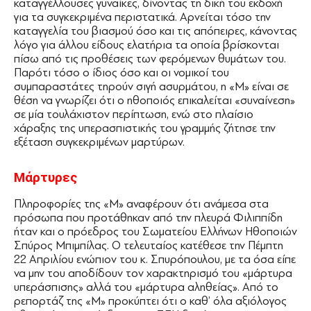
καταγγέλλουσες γυναίκες, δίνοντας τη δική του εκδοχή
για τα συγκεκριμένα περιστατικά. Αρνείται τόσο την
καταγγελία του βιασμού όσο και τις απόπειρες, κάνοντας
λόγο για άλλου είδους ελατήρια τα οποία βρίσκονται
πίσω από τις προθέσεις των φερόμενων θυμάτων του.
Παρότι τόσο ο ίδιος όσο και οι νομικοί του
συμπαραστάτες τηρούν σιγή ασυρμάτου, η «Μ» είναι σε
θέση να γνωρίζει ότι ο ηθοποιός επικαλείται «συναίνεση»
σε μία τουλάχιστον περίπτωση, ενώ στο πλαίσιο
χάραξης της υπερασπιστικής του γραμμής ζήτησε την
εξέταση συγκεκριμένων μαρτύρων.
Μάρτυρες
Πληροφορίες της «Μ» αναφέρουν ότι ανάμεσα στα
πρόσωπα που προτάθηκαν από την πλευρά Φιλιππίδη
ήταν και ο πρόεδρος του Σωματείου Ελλήνων Ηθοποιών
Σπύρος Μπιμπίλας. Ο τελευταίος κατέθεσε την Πέμπτη
22 Απριλίου ενώπιον του κ. Σπυρόπουλου, με τα όσα είπε
να μην του αποδίδουν τον χαρακτηρισμό του «μάρτυρα
υπεράσπισης» αλλά του «μάρτυρα αληθείας». Από το
ρεπορτάζ της «Μ» προκύπτει ότι ο καθ’ όλα αξιόλογος