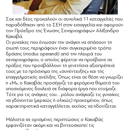
Σοκ και δέος προκαλούν οι συνολικά 11 καταγγελίες που
παραδόθηκαν από το ΣΕΗ στην εισαγγελία και αφορούν
τον Πρόεδρο της Ένωσης Σεναριογράφων Αλέξανδρο
Κακαβά.
Οι γυναίκες που ένιωσαν την ανάγκη να σπάσουν τη
σιωπή τους περιγράφουν έναν συγκεκριμένο τρόπο
δράσης (modus operandi) από την πλευρά του
σεναριογράφου, ο οποίος φέρεται να προέβαινε σε
πράξεις που προσβάλλουν τη γενετήσια αξιοπρέπειά
τους με το πρόσχημα της «συνέντευξης» και της
επαγγελματικής ανέλιξης. Όπως είναι σε θέση να γνωρίζει
η «Μ», ο Κακαβάς προσέγγιζε τα φερόμενα θύματά του
υποσχόμενος δουλειά σε διάφορα έργα που ετοίμαζε.
Τότε για τις ανάγκες του… ρόλου ανάγκαζε τις γυναίκες
να γδύνονται (μερικώς ή ολικώς) προκειμένου, όπως
χαρακτηριστικά καταγγέλλεται, εκείνος να ηδονίζεται.
Μάλιστα σε ορισμένες περιπτώσεις ο Κακαβάς
εμφανιζόταν ακόμη και να βιντεοσκοπεί τις