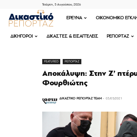
Τετάρτη, 5 Αυγούστου, 2026
ΔΙΚΑΣΤΙΚΟ
ΕΡΕΥΝΑ
OIKONOMIKO ΕΓΚΛ
ΡΕΠΟΡΤΑΖ
ΔΙΚΗΓΟΡΟΙ
ΔΙΚΑΣΤΕΣ & ΕΙΣΑΓΓΕΛΕΙΣ
ΡΕΠΟΡΤΑΖ
FEATURED
ΡΕΠΟΡΤΑΖ
Αποκάλυψη: Στην Ζ’ πτέρ
Φουρθιώτης
ΔΙΚΑΣΤΙΚΟ ΡΕΠΟΡΤΑΖ TEAM
-
03/05/2021