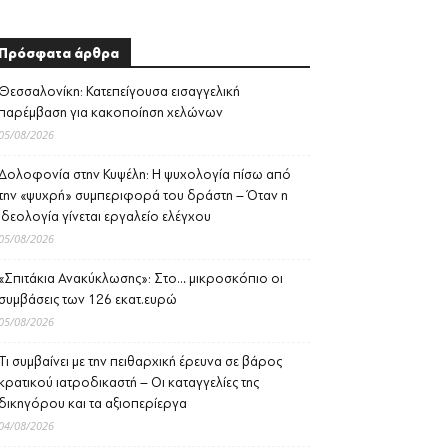
Πρόσφατα άρθρα
Θεσσαλονίκη: Κατεπείγουσα εισαγγελική
παρέμβαση για κακοποίηση χελώνων
05/08/2026
Δολοφονία στην Κυψέλη: Η ψυχολογία πίσω από
την «ψυχρή» συμπεριφορά του δράστη – Όταν η
ιδεολογία γίνεται εργαλείο ελέγχου
05/08/2026
«Σπιτάκια Ανακύκλωσης»: Στο… μικροσκόπιο οι
συμβάσεις των 126 εκατ.ευρώ
05/08/2026
Τι συμβαίνει με την πειθαρχική έρευνα σε βάρος
κρατικού ιατροδικαστή – Οι καταγγελίες της
δικηγόρου και τα αξιοπερίεργα
04/08/2026