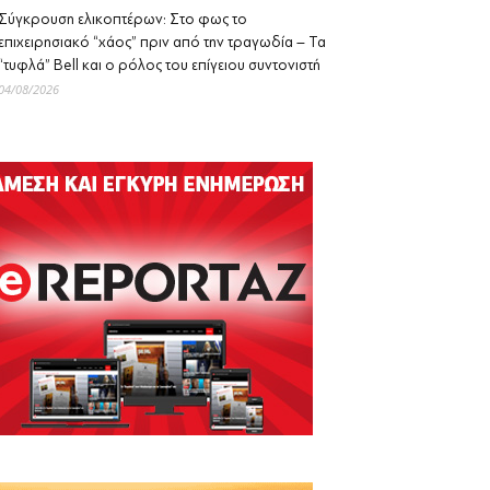
Σύγκρουση ελικοπτέρων: Στο φως το
επιχειρησιακό “χάος” πριν από την τραγωδία – Τα
“τυφλά” Bell και ο ρόλος του επίγειου συντονιστή
04/08/2026