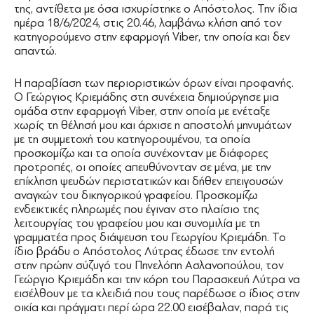
της, αντίθετα με όσα ισχυρίστηκε ο Απόστολος. Την ίδια
ημέρα 18/6/2024, στις 20.46, λαμβάνω κλήση από τον
κατηγορούμενο στην εφαρμογή Viber, την οποία και δεν
απαντώ.
Η παραβίαση των περιοριστικών όρων είναι προφανής.
Ο Γεώργιος Κριεμάδης στη συνέχεια δημιούργησε μια
ομάδα στην εφαρμογή Viber, στην οποία με ενέταξε
χωρίς τη θέλησή μου και άρχισε η αποστολή μηνυμάτων
με τη συμμετοχή του κατηγορουμένου, τα οποία
προσκομίζω και τα οποία συνέχονταν με διάφορες
προτροπές, οι οποίες απευθύνονταν σε μένα, με την
επίκληση ψευδών περιστατικών και δήθεν επειγουσών
αναγκών του δικηγορικού γραφείου. Προσκομίζω
ενδεικτικές πληρωμές που έγιναν στο πλαίσιο της
λειτουργίας του γραφείου μου και συνομιλία με τη
γραμματέα προς διάψευση του Γεωργίου Κριεμάδη. Το
ίδιο βράδυ ο Απόστολος Λύτρας έδωσε την εντολή
στην πρώην σύζυγό του Πηνελόπη Ασλανοπούλου, τον
Γεώργιο Κριεμάδη και την κόρη του Παρασκευή Λύτρα να
εισέλθουν με τα κλειδιά που τους παρέδωσε ο ίδιος στην
οικία και πράγματι περί ώρα 22.00 εισέβαλαν, παρά τις