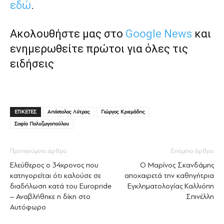
εδώ
.
Ακολουθήστε μας στο
Google News
και
ενημερωθείτε πρώτοι για όλες τις
ειδήσεις
ΕΤΙΚΕΤΕΣ
Απόστολος Λύτρας
Γιώργος Κριεμάδης
Σοφία Πολυζωγοπούλου
Προηγούμενο άρθρο
Επόμενο άρθρο
Ελεύθερος ο 34χρονος που
Ο Μαρίνος Σκανδάμης
κατηγορείται ότι καλούσε σε
αποχαιρετά την καθηγήτρια
διαδήλωση κατά του Europride
Εγκληματολογίας Καλλιόπη
– Αναβλήθηκε η δίκη στο
Σπινέλλη
Αυτόφωρο