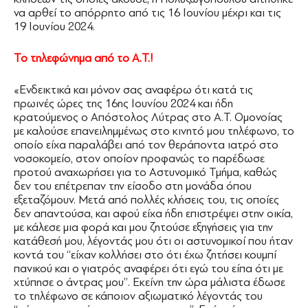
να αρθεί το απόρρητο από τις 16 Ιουνίου μέχρι και τις
19 Ιουνίου 2024.
Το τηλεφώνημα από το Α.Τ.!
«Ενδεικτικά και μόνον σας αναφέρω ότι κατά τις
πρωινές ώρες της 16ης Ιουνίου 2024 και ήδη
κρατούμενος ο Απόστολος Λύτρας στο Α.Τ. Ομονοίας
με καλούσε επανειλημμένως στο κινητό μου τηλέφωνο, το
οποίο είχα παραλάβει από τον θεράποντα ιατρό στο
νοσοκομείο, στον οποίον προφανώς το παρέδωσε
προτού αναχωρήσει για το Αστυνομικό Τμήμα, καθώς
δεν του επέτρεπαν την είσοδο στη μονάδα όπου
εξεταζόμουν. Μετά από πολλές κλήσεις του, τις οποίες
δεν απαντούσα, και αφού είχα ήδη επιστρέψει στην οικία,
με κάλεσε μια φορά και μου ζητούσε εξηγήσεις για την
κατάθεσή μου, λέγοντάς μου ότι οι αστυνομικοί που ήταν
κοντά του ‘‘είχαν κολλήσει στο ότι έχω ζητήσει κουμπί
πανικού και ο γιατρός αναφέρει ότι εγώ του είπα ότι με
χτύπησε ο άντρας μου’’. Εκείνη την ώρα μάλιστα έδωσε
το τηλέφωνο σε κάποιον αξιωματικό λέγοντάς του