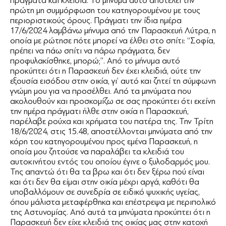
πράγματα και κλειδιά. Το μήνυμα αυτό αποτελεί την
πρώτη μη συμμόρφωση του κατηγορουμένου με τους
περιοριστικούς όρους. Πράγματι την ίδια ημέρα
17/6/2024 λαμβάνω μήνυμα από την Παρασκευή Λύτρα, η
οποία με ρώτησε πότε μπορεί να έλθει στο σπίτι: ‘‘Σοφία,
πρέπει να πάω σπίτι να πάρω πράγματα, δεν
προφυλακίσθηκε, μπορώ;’’. Από το μήνυμα αυτό
προκύπτει ότι η Παρασκευή δεν έχει κλειδιά, ούτε την
εξουσία εισόδου στην οικία, γι’ αυτό και ζητεί τη σύμφωνη
γνώμη μου για να προσέλθει. Από τα μηνύματα που
ακολουθούν και προσκομίζω σε σας προκύπτει ότι εκείνη
την ημέρα πράγματι ήλθε στην οικία η Παρασκευή,
παρέλαβε ρούχα και χρήματα του πατέρα της. Την Τρίτη
18/6/2024, στις 15.48, αποστέλλονται μηνύματα από την
κόρη του κατηγορουμένου προς εμένα Παρασκευή, η
οποία μου ζητούσε να παραλάβει τα κλειδιά του
αυτοκινήτου εντός του οποίου έγινε ο ξυλοδαρμός μου.
Της απαντώ ότι θα τα βρω και ότι δεν ξέρω πού είναι
και ότι δεν θα είμαι στην οικία μέχρι αργά, καθότι θα
υποβαλλόμουν σε συνεδρία σε ειδικό ψυχικής υγείας,
όπου μάλιστα μεταφέρθηκα και επέστρεψα με περιπολικό
της Αστυνομίας. Από αυτά τα μηνύματα προκύπτει ότι η
Παρασκευή δεν είχε κλειδιά της οικίας μας στην κατοχή