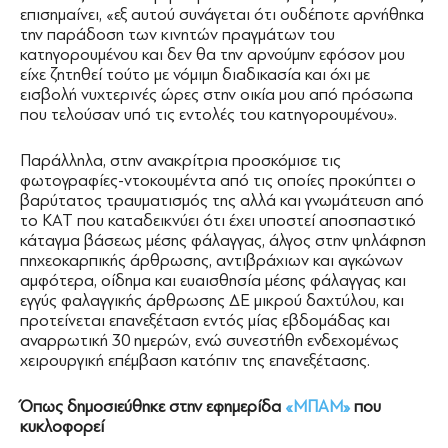
επισημαίνει, «εξ αυτού συνάγεται ότι ουδέποτε αρνήθηκα
την παράδοση των κινητών πραγμάτων του
κατηγορουμένου και δεν θα την αρνούμην εφόσον μου
είχε ζητηθεί τούτο με νόμιμη διαδικασία και όχι με
εισβολή νυχτερινές ώρες στην οικία μου από πρόσωπα
που τελούσαν υπό τις εντολές του κατηγορουμένου».
Παράλληλα, στην ανακρίτρια προσκόμισε τις
φωτογραφίες-ντοκουμέντα από τις οποίες προκύπτει ο
βαρύτατος τραυματισμός της αλλά και γνωμάτευση από
το ΚΑΤ που καταδεικνύει ότι έχει υποστεί αποσπαστικό
κάταγμα βάσεως μέσης φάλαγγας, άλγος στην ψηλάφηση
πηχεοκαρπικής άρθρωσης, αντιβράχιων και αγκώνων
αμφότερα, οίδημα και ευαισθησία μέσης φάλαγγας και
εγγύς φαλαγγικής άρθρωσης ΔΕ μικρού δαχτύλου, και
προτείνεται επανεξέταση εντός μίας εβδομάδας και
αναρρωτική 30 ημερών, ενώ συνεστήθη ενδεχομένως
χειρουργική επέμβαση κατόπιν της επανεξέτασης.
Όπως δημοσιεύθηκε στην εφημερίδα
«ΜΠΑΜ»
που
κυκλοφορεί