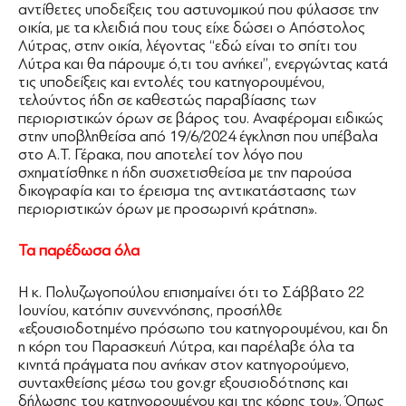
αντίθετες υποδείξεις του αστυνομικού που φύλασσε την
οικία, με τα κλειδιά που τους είχε δώσει ο Απόστολος
Λύτρας, στην οικία, λέγοντας ‘‘εδώ είναι το σπίτι του
Λύτρα και θα πάρουμε ό,τι του ανήκει’’, ενεργώντας κατά
τις υποδείξεις και εντολές του κατηγορουμένου,
τελούντος ήδη σε καθεστώς παραβίασης των
περιοριστικών όρων σε βάρος του. Αναφέρομαι ειδικώς
στην υποβληθείσα από 19/6/2024 έγκληση που υπέβαλα
στο Α.Τ. Γέρακα, που αποτελεί τον λόγο που
σχηματίσθηκε η ήδη συσχετισθείσα με την παρούσα
δικογραφία και το έρεισμα της αντικατάστασης των
περιοριστικών όρων με προσωρινή κράτηση».
Τα παρέδωσα όλα
Η κ. Πολυζωγοπούλου επισημαίνει ότι το Σάββατο 22
Ιουνίου, κατόπιν συνεννόησης, προσήλθε
«εξουσιοδοτημένο πρόσωπο του κατηγορουμένου, και δη
η κόρη του Παρασκευή Λύτρα, και παρέλαβε όλα τα
κινητά πράγματα που ανήκαν στον κατηγορούμενο,
συνταχθείσης μέσω του gov.gr εξουσιοδότησης και
δήλωσης του κατηγορουμένου και της κόρης του». Όπως