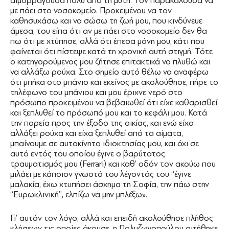
αιμορραγούσα πολύ από τη μύτη. Τον παρακαλούσα να
με πάει στο νοσοκομείο. Προκειμένου να τον
καθησυχάσω και να σώσω τη ζωή μου, που κινδύνευε
άμεσα, του είπα ότι αν με πάει στο νοσοκομείο δεν θα
πω ότι με χτύπησε, αλλά ότι έπεσα μόνη μου, κάτι που
φαίνεται ότι πίστεψε κατά τη χρονική αυτή στιγμή. Τότε
ο κατηγορούμενος μου ζήτησε επιτακτικά να πλυθώ και
να αλλάξω ρούχα. Στο σημείο αυτό θέλω να αναφέρω
ότι μπήκα στο μπάνιο και εκείνος με ακολούθησε, πήρε το
τηλέφωνο του μπάνιου και μου έριχνε νερό στο
πρόσωπο προκειμένου να βεβαιωθεί ότι είχε καθαρισθεί
και ξεπλυθεί το πρόσωπό μου και το κεφάλι μου. Κατά
την πορεία προς την έξοδο της οικίας, και ενώ είχα
αλλάξει ρούχα και είχα ξεπλυθεί από τα αίματα,
μπαίνουμε σε αυτοκίνητο ιδιοκτησίας μου, και όχι σε
αυτό εντός του οποίου έγινε ο βαρύτατος
τραυματισμός μου (Ferrari) και καθ’ οδόν τον ακούω που
μιλάει με κάποιον γνωστό του λέγοντάς του ‘‘έγινε
μαλακία, έχω χτυπήσει άσχημα τη Σοφία, την πάω στην
‘‘Ευρωκλινική’’, ελπίζω να μην μπλέξω».
Γι’ αυτόν τον λόγο, αλλά και επειδή ακολούθησε πλήθος
κλήσεων τις οποίες άκουσε, η Πολυζωγοπούλου αιτήθηκε