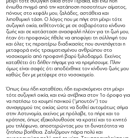
μέχρι τότε συζυγική οικία στον Γέρακα, και ενώ ήδη
ένιωθα πνιγμό από την κατάποση ποσοτήτων αίματος,
πόνους στο κεφάλι μου, ζαλάδες, αστάθεια και
λιποθυμική τάση. Ο λόγος που με πήγε στη μέχρι τότε
συζυγική οικία, εκθέτοντάς με σε σοβαρότατο κίνδυνο
ζωής και σε κατάσταση ανασφαλή πλέον για τη ζωή μου,
ήταν ότι προφανώς ήθελε να αποφύγει τη σύλληψή του
και όλες τις περαιτέρω διαδικασίες που συνεπάγεται η
μεταφορά ενός τραυματισμένου ανθρώπου στο
νοσοκομείο από προφανή βαρύ ξυλοδαρμό. Εκείνος
καταθέτει ότι δήθεν πήγαμε για να ηρεμήσουμε. Πλην
όμως είναι σαφές ότι αποδέχθηκε τον κίνδυνο ζωής μου
καθώς δεν με μετέφερε στο νοσοκομείο.
Όπως έχω ήδη καταθέσει, ήδη ευρισκόμενοι στη μέχρι
τότε συζυγική οικία, και ενώ ανέβηκα στον 1ο όροφο για
να πατήσω το κουμπί πανικού (‘‘μπουτόν’’) του
συναγερμού της οικίας ώστε να δοθεί αυτομάτως σήμα
στην Αστυνομία, εκείνος με πρόλαβε, το πήρε και το
κράτησε, όπως εξακολουθούσε να κρατεί και το κινητό
μου τηλέφωνο, αποστερώντας μου τη δυνατότητα να
ζητήσω βοήθεια. Ζαλιζόμουν πάρα πολύ και