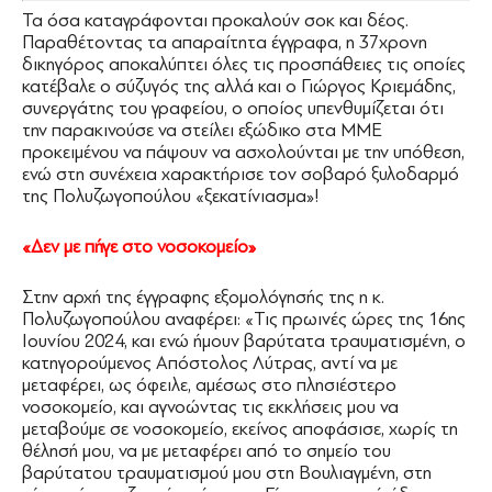
Τα όσα καταγράφονται προκαλούν σοκ και δέος.
Παραθέτοντας τα απαραίτητα έγγραφα, η 37χρονη
δικηγόρος αποκαλύπτει όλες τις προσπάθειες τις οποίες
κατέβαλε ο σύζυγός της αλλά και ο Γιώργος Κριεμάδης,
συνεργάτης του γραφείου, ο οποίος υπενθυμίζεται ότι
την παρακινούσε να στείλει εξώδικο στα ΜΜΕ
προκειμένου να πάψουν να ασχολούνται με την υπόθεση,
ενώ στη συνέχεια χαρακτήρισε τον σοβαρό ξυλοδαρμό
της Πολυζωγοπούλου «ξεκατίνιασμα»!
«Δεν με πήγε στο νοσοκομείο»
Στην αρχή της έγγραφης εξομολόγησής της η κ.
Πολυζωγοπούλου αναφέρει: «Τις πρωινές ώρες της 16ης
Ιουνίου 2024, και ενώ ήμουν βαρύτατα τραυματισμένη, ο
κατηγορούμενος Απόστολος Λύτρας, αντί να με
μεταφέρει, ως όφειλε, αμέσως στο πλησιέστερο
νοσοκομείο, και αγνοώντας τις εκκλήσεις μου να
μεταβούμε σε νοσοκομείο, εκείνος αποφάσισε, χωρίς τη
θέλησή μου, να με μεταφέρει από το σημείο του
βαρύτατου τραυματισμού μου στη Βουλιαγμένη, στη