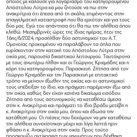
οποίος με καλούσε για λογαριασμό του κατηγορουμένου
Απόστολου Λύτρα κα μου ζητούσε να πω στην
ανακρίτρια ότι έπεσα από τη σκάλα, επιμένοντας στην
επαγγελματική καταστροφή που θα ερχόταν και για τους
δύο μας. Εγώ του απάντησα ότι θα πω την αλήθεια όπου
κληθώ. Μεσημβρινές ώρες της ίδιας ημέρας, ήτοι της
16ης/6/2024, προσήλθαν δύο αστυνομικοί του Α.Τ.
Ομονοίας προκειμένου να παραλάβουν τα όπλα που
ευρίσκονταν στην κατοχή του Απόστολου Λύτρα στην
οικία μας, παρουσία δικαστικού λειτουργού. Ταυτόχρονα
με τους ανωτέρω ήλθαν και οι Γεώργιος Κριεμάδης και η
κόρη του κατηγορουμένου, Παρασκευή. Ζήτησα από τον
Γεώργιο Κριεμάδη και την Παρασκευή με επιτακτικό
τρόπο να μείνουν έξωθεν της οικίας και οι αστυνομικοί
τους υπέδειξαν το ίδιο, και πράγματι παρέμειναν έξω από
την οικία, καθώς δεν είχαν κανένα δικαίωμα εισόδου.
Ζήτησα από τους αστυνομικούς να καταθέσω άμεσα
στην κ. Ανακρίτρια και πράγματι το ίδιο βράδυ μετέβη η
κ. Ανακρίτρια στην οικία μου, όπου και έδωσα την
κατάθεσή μου. Οι πιέσεις που δεχόμουν να μην καταθέσω
την αλήθεια συνεχίστηκαν μέχρι και λίγα λεπτά πριν
φθάσει η κ. Ανακρίτρια στην οικία. Προς τούτο
προσκομίζω αντίγραφα των μηνυμάτων που δέχθηκα