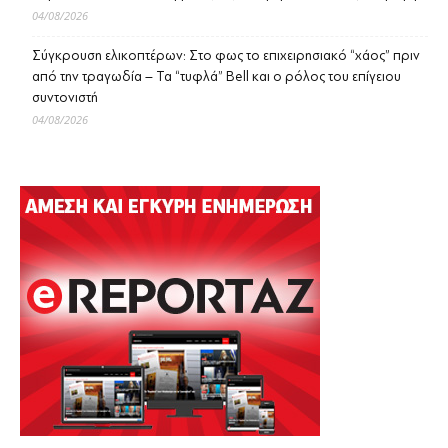
04/08/2026
Σύγκρουση ελικοπτέρων: Στο φως το επιχειρησιακό “χάος” πριν
από την τραγωδία – Τα “τυφλά” Bell και ο ρόλος του επίγειου
συντονιστή
04/08/2026