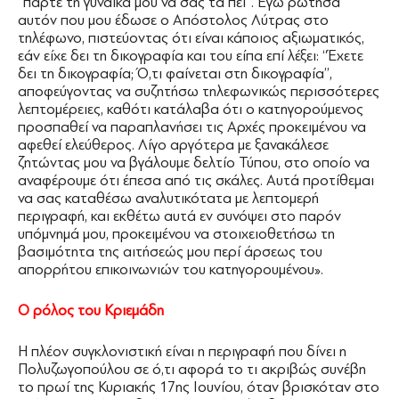
‘‘πάρτε τη γυναίκα μου να σας τα πει’’. Εγώ ρώτησα
αυτόν που μου έδωσε ο Απόστολος Λύτρας στο
τηλέφωνο, πιστεύοντας ότι είναι κάποιος αξιωματικός,
εάν είχε δει τη δικογραφία και του είπα επί λέξει: ‘‘Έχετε
δει τη δικογραφία; Ό,τι φαίνεται στη δικογραφία’’,
αποφεύγοντας να συζητήσω τηλεφωνικώς περισσότερες
λεπτομέρειες, καθότι κατάλαβα ότι ο κατηγορούμενος
προσπαθεί να παραπλανήσει τις Αρχές προκειμένου να
αφεθεί ελεύθερος. Λίγο αργότερα με ξανακάλεσε
ζητώντας μου να βγάλουμε δελτίο Τύπου, στο οποίο να
αναφέρουμε ότι έπεσα από τις σκάλες. Αυτά προτίθεμαι
να σας καταθέσω αναλυτικότατα με λεπτομερή
περιγραφή, και εκθέτω αυτά εν συνόψει στο παρόν
υπόμνημά μου, προκειμένου να στοιχειοθετήσω τη
βασιμότητα της αιτήσεώς μου περί άρσεως του
απορρήτου επικοινωνιών του κατηγορουμένου».
Ο ρόλος του Κριεμάδη
Η πλέον συγκλονιστική είναι η περιγραφή που δίνει η
Πολυζωγοπούλου σε ό,τι αφορά το τι ακριβώς συνέβη
το πρωί της Κυριακής 17ης Ιουνίου, όταν βρισκόταν στο