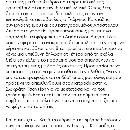
σπίτι της μετά το εξιτήριο που πήρε (με δική της
πρωτοβουλία) από την ιδιωτική κλινική. Όπως λέει,
βρισκόταν στο σπίτι με δύο φίλες της όταν την
«επισκέφθηκε αυτοβούλως ο Γεώργιος Κριεμάδης,
συνεργάτης εμού και του κατηγορουμένου Απόστολου
Λύτρα στο γραφείο, προκειμένου όπως μου είπε να
παραλάβει τα φάρμακα του Απόστολου Λύτρα. Τότε
μου ανέφερε ότι η ανακρίτρια θα με καλούσε την επόμενη
μέρα για κατάθεση στις 8 το πρωί, ότι είναι καλύτερο να
κάνω μια υπεύθυνη δήλωση ότι έπεσα από τη σκάλα,
διότι εάν έβλεπε το πρόσωπό μου θα απειλούνταν ο
κατηγορούμενος με βαριές συνέπειες. Προσπαθούσε να
με πείσει φορτικά να μην καταθέσω την αλήθεια, ‘‘για να
μην καταστραφούμε και οι δύο’’ όπως μου έλεγε, και μου
πρότεινε να απευθυνθούμε στον ιατροδικαστή κ.
Σωκράτη Τσαντίρη για να με εξετάσει και να του
ζητήσουμε έκθεση περί του εάν τα τραύματα είναι
συμβατά με τη σκάλα. Εγώ εκείνη τη στιγμή του ζήτησα
να φύγει από το σπίτι».
Και συνεχίζει: «…Κατά τη διάρκεια της ημέρας δεχόμουν
συνεχή τηλεφωνήματα από τον Γεώργιο Κριεμάδη, ο