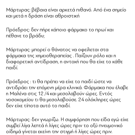
Μάρτυρας: βέβαια είναι αρκετά πιθανό. Από ένα σημείο
και μετά η δράση είναι αθροιστική
Πρόεδρος: δεν πήρε κάποιο φάρμακο το πρωί και
πέθανε το βράδυ;
Μάρτυρας: μπορεί ο θάνατος να οφείλεται στα
φάρμακα της χημειοθεραπείας . Παίζουν ρόλο και η
διαφορετική αντίδραση, η αντοχή που θα είχε το κάθε
παιδί.
Πρόεδρος : τι θα πρέπει να είχε το παιδί ώστε να
αντιδράει την επόμενη μέρα κλινικά. Φάρμακα που έλαβε
η Μαλένα στις 12 /4 και μεσολαβούν ώρες. Εντός
νοσοκομείου τι θα μεσολαβούσε. 24 ολόκληρες ώρες
δεν είχε τίποτα αυτό το παιδί.
Μάρτυρας: δεν γνωρίζω. Η συμφόρηση που είδα εγώ είχε
συμβεί λίγα λεπτά ή λίγες ώρες πριν το οξύ πνευμονικό
οίδημά γίνεται εκείνη την στιγμή ή λίγες ώρες πριν.