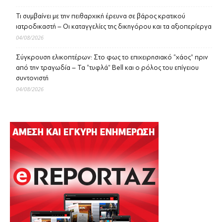
Τι συμβαίνει με την πειθαρχική έρευνα σε βάρος κρατικού
ιατροδικαστή – Οι καταγγελίες της δικηγόρου και τα αξιοπερίεργα
04/08/2026
Σύγκρουση ελικοπτέρων: Στο φως το επιχειρησιακό “χάος” πριν
από την τραγωδία – Τα “τυφλά” Bell και ο ρόλος του επίγειου
συντονιστή
04/08/2026